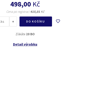
498,00
Kč
Cena po registraci
415,01
Kč
+
ks
DO KOŠÍKU
Získáte
20 BO
Detail výrobku