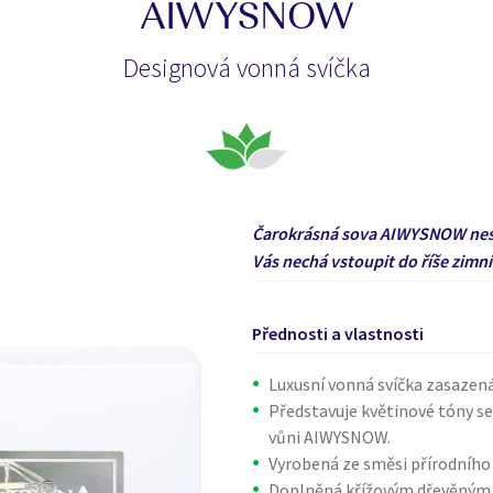
AIWYSNOW
Designová vonná svíčka
Čarokrásná sova AIWYSNOW nese 
Vás nechá vstoupit do říše zim
Přednosti a vlastnosti
Luxusní vonná svíčka zasazená
Představuje květinové tóny se 
vůni AIWYSNOW.
Vyrobená ze směsi přírodního
Doplněná křížovým dřevěným 