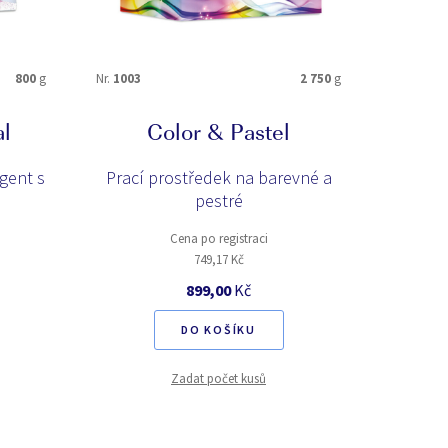
800
g
Nr.
1003
2 750
g
Nr.
4050
al
Color & Pastel
gent s
Prací prostředek na barevné a
pestré
Cena po registraci
749,17 Kč
899,00
Kč
DO KOŠÍKU
Zadat počet kusů