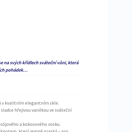
na svých křídlech sváteční vůni, která
ních pohádek…
 v kvalitním elegantním skle.
sladce hřejivou vanilkou ve sváteční
 sójového a kokosového vosku.
knotem, který jemně praská – pro