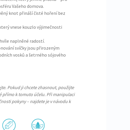
mosféru Vašeho domova.
věný knot přináší čisté hoření bez
který vnese kouzlo výjimečnosti
hvíle naplněné radostí.
ónování svíčky jsou přirozeným
rodních vosků a šetrného sójového
te. Pokud ji chcete zhasnout, použijte
é přímo k tomuto účelu. Při manipulaci
nosti pokyny – najdete je v návodu k