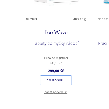
Nr.
2053
40 x 16
g
Nr.
1001
Eco Wave
Tablety do myčky nádobí
Prací 
Cena po registraci
249,18 Kč
299,00
Kč
DO KOŠÍKU
Zadat počet kusů