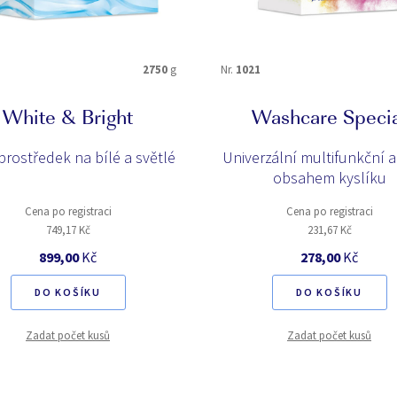
2750
g
Nr.
1021
White & Bright
Washcare Speci
prostředek na bílé a světlé
Univerzální multifunkční a
obsahem kyslíku
Cena po registraci
Cena po registraci
749,17 Kč
231,67 Kč
899,00
Kč
278,00
Kč
DO KOŠÍKU
DO KOŠÍKU
Zadat počet kusů
Zadat počet kusů