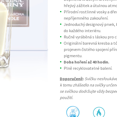
hřejivý zážitek a útulnou at
Přírodní rostlinné vosky a dře
nepříjemného zakouření.
Jednoduchý designový prvek, 
do každého interiéru.
Ručně vyráběná s láskou pro c
Originální barevná kresba a t
projevem čistého spojení pří
pigmentu.
Doba hoření až 40 hodin.
Plně recyklovatelné balení.
Doporučení!
:
Svíčku nesfoukávej
k tomu zhášedlo na svíčky určen
se svíčkou dodržujte vždy bezpeč
použití.