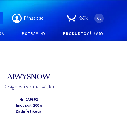
Přihlásit se
Košík
CZ
KA
POTRAVINY
PRODUKTOVÉ ŘADY
AIWYSNOW
Designová vonná svíčka
Nr.
CA0302
Hmotnost:
200
g
Zadní etiketa