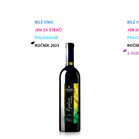
BÍLÉ VÍNO
BÍLÉ 
JEN ZA 378 KČ!
JEN ZA
POLOSUCHÉ
POLO
ROČNÍK 2023
ROČNÍ
S OCE