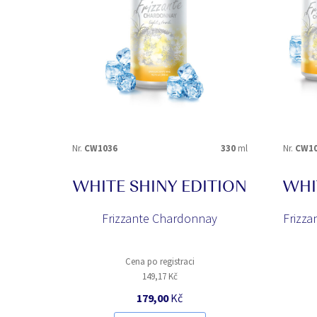
Nr.
CW1036
330
ml
Nr.
CW10
WHITE SHINY EDITION
WHI
Frizzante Chardonnay
Frizz
Cena po registraci
149,17 Kč
179,00
Kč