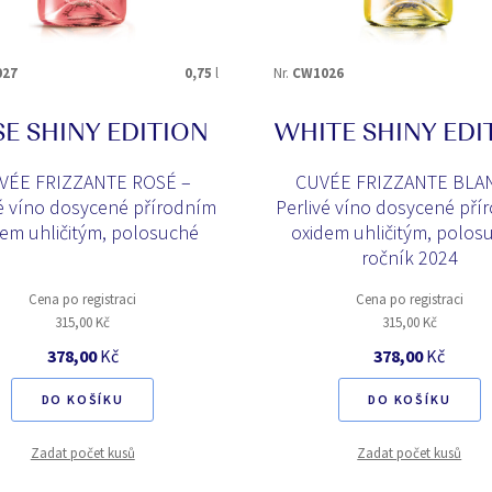
27
0,75
l
Nr.
CW1026
E SHINY EDITION
WHITE SHINY EDI
VÉE FRIZZANTE ROSÉ –
CUVÉE FRIZZANTE BLA
vé víno dosycené přírodním
Perlivé víno dosycené pří
dem uhličitým, polosuché
oxidem uhličitým, polos
ročník 2024
Cena po registraci
Cena po registraci
315,00 Kč
315,00 Kč
378,00
Kč
378,00
Kč
DO KOŠÍKU
DO KOŠÍKU
Zadat počet kusů
Zadat počet kusů