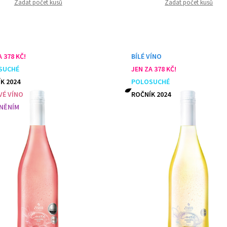
Zadat počet kusů
Zadat počet kusů
 378 KČ!
BÍLÉ VÍNO
SUCHÉ
JEN ZA 378 KČ!
K 2024
POLOSUCHÉ
É VÍNO
ROČNÍK 2024
NĚNÍM