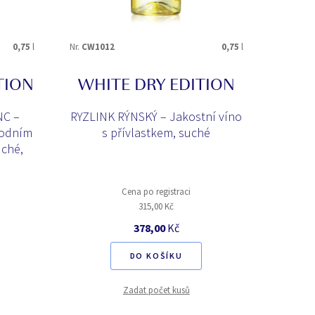
0,75
l
Nr.
CW1012
0,75
l
TION
WHITE DRY EDITION
NC –
RYZLINK RÝNSKÝ – Jakostní víno
rodním
s přívlastkem, suché
uché,
Cena po registraci
315,00 Kč
378,00
Kč
DO KOŠÍKU
Zadat počet kusů