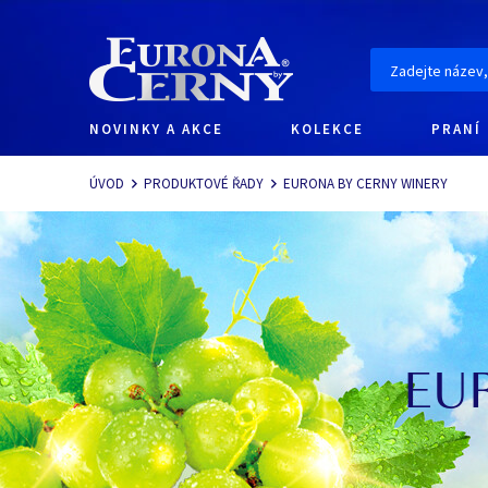
NOVINKY A AKCE
KOLEKCE
PRANÍ
Navigace
ÚVOD
PRODUKTOVÉ ŘADY
EURONA BY CERNY WINERY
EU