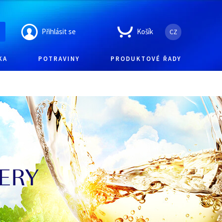
Přihlásit se
Košík
CZ
KA
POTRAVINY
PRODUKTOVÉ ŘADY
ERY