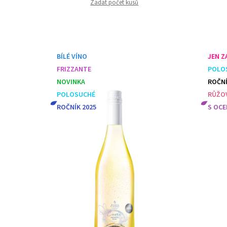
Zadat počet kusů
BÍLÉ VÍNO
JEN ZA
FRIZZANTE
POLO
NOVINKA
ROČNÍ
POLOSUCHÉ
RŮŽOV
ROČNÍK 2025
S OCE