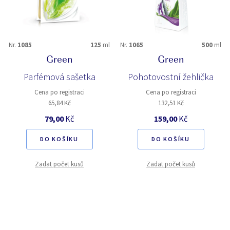
Nr.
1085
125
ml
Nr.
1065
500
ml
Green
Green
Parfémová sašetka
Pohotovostní žehlička
Cena po registraci
Cena po registraci
65,84 Kč
132,51 Kč
79,00
Kč
159,00
Kč
DO KOŠÍKU
DO KOŠÍKU
Zadat počet kusů
Zadat počet kusů