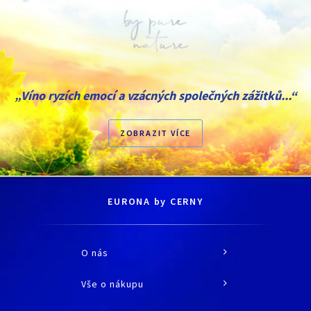
„Víno ryzích emocí a vzácných společných zážitků...“
ZOBRAZIT VÍCE
EURONA by CERNY
O nás
O společnosti
Vše o nákupu
Historie
Jak nakupovat