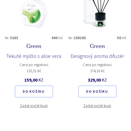
Nr.
3263
400
ml
Nr.
CA0165
50
ml
Green
Green
Tekuté mýdlo s aloe vera
Designový aroma difuzér
Cena po registraci
Cena po registraci
132,51 Kč
274,16 Kč
159,00
Kč
329,00
Kč
DO KOŠÍKU
DO KOŠÍKU
Zadat počet kusů
Zadat počet kusů