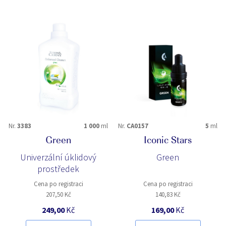
Nr.
3383
1 000
ml
Nr.
CA0157
5
ml
Green
Iconic Stars
Univerzální úklidový
Green
prostředek
Cena po registraci
Cena po registraci
207,50 Kč
140,83 Kč
249,00
Kč
169,00
Kč