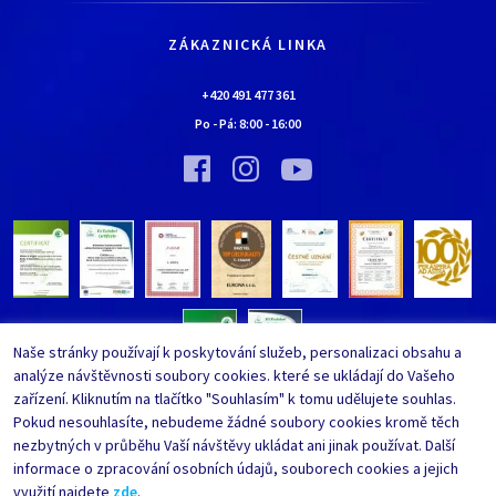
Kariéra
Doprava a platba
Kontaktní údaje
ZÁKAZNICKÁ LINKA
Obchodní podmínky
Chaloupka EURONA by Cerny
Nejčastěji kladené dotazy
+420 491 477 361
Bylo nebylo…
Po - Pá:
8:00
-
16:00
Upravit nastavení ochrany
Vinný sklípek EURONA by Cerny
osobních údajů
Bylo nebylo…
Whistleblowing
Naše stránky používají k poskytování služeb, personalizaci obsahu a
analýze návštěvnosti soubory cookies. které se ukládají do Vašeho
zařízení. Kliknutím na tlačítko "Souhlasím" k tomu udělujete souhlas.
Pokud nesouhlasíte, nebudeme žádné soubory cookies kromě těch
nezbytných v průběhu Vaší návštěvy ukládat ani jinak používat. Další
informace o zpracování osobních údajů, souborech cookies a jejich
využití najdete
zde
.