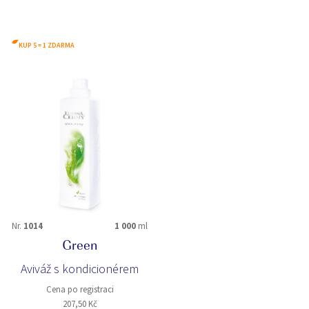
KUP 5 = 1 ZDARMA
Nr.
1014
1 000
ml
Green
Aviváž s kondicionérem
Cena po registraci
207,50 Kč