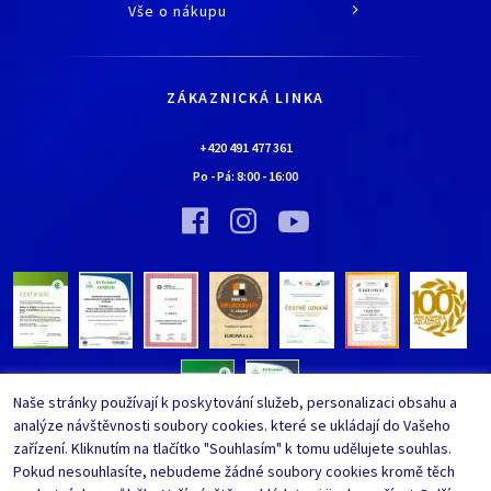
O společnosti
Vše o nákupu
Historie
Jak nakupovat
Kariéra
Doprava a platba
Kontaktní údaje
ZÁKAZNICKÁ LINKA
Obchodní podmínky
Chaloupka EURONA by Cerny
Nejčastěji kladené dotazy
+420 491 477 361
Bylo nebylo…
Po - Pá:
8:00
-
16:00
Upravit nastavení ochrany
Vinný sklípek EURONA by Cerny
osobních údajů
Bylo nebylo…
Whistleblowing
Naše stránky používají k poskytování služeb, personalizaci obsahu a
analýze návštěvnosti soubory cookies. které se ukládají do Vašeho
zařízení. Kliknutím na tlačítko "Souhlasím" k tomu udělujete souhlas.
Pokud nesouhlasíte, nebudeme žádné soubory cookies kromě těch