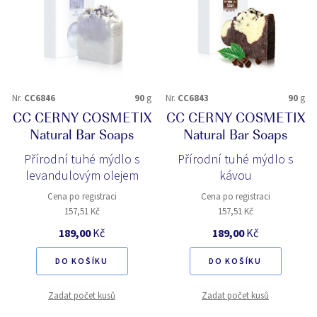
Nr.
CC6846
90
g
Nr.
CC6843
90
g
CC CERNY COSMETIX
CC CERNY COSMETIX
Natural Bar Soaps
Natural Bar Soaps
Přírodní tuhé mýdlo s
Přírodní tuhé mýdlo s
levandulovým olejem
kávou
Cena po registraci
Cena po registraci
157,51 Kč
157,51 Kč
189,00
Kč
189,00
Kč
DO KOŠÍKU
DO KOŠÍKU
Zadat počet kusů
Zadat počet kusů