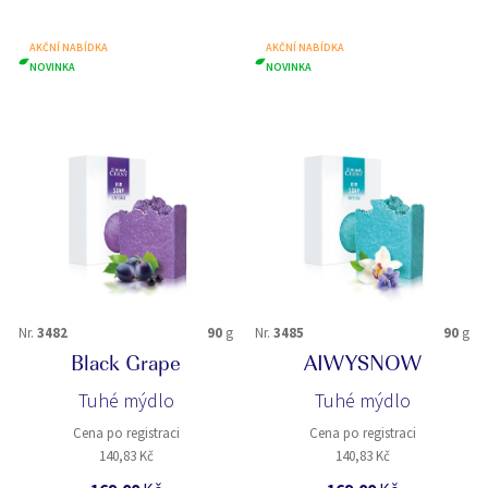
AKČNÍ NABÍDKA
AKČNÍ NABÍDKA
NOVINKA
NOVINKA
Nr.
3482
90
g
Nr.
3485
90
g
Black Grape
AIWYSNOW
Tuhé mýdlo
Tuhé mýdlo
Cena po registraci
Cena po registraci
140,83 Kč
140,83 Kč