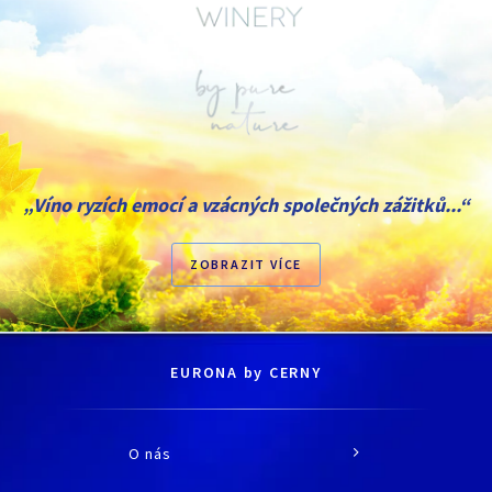
„Víno ryzích emocí a vzácných společných zážitků...“
ZOBRAZIT VÍCE
EURONA by CERNY
O nás