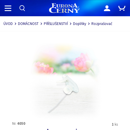
Navigace
ÚVOD
DOMÁCNOST
PŘÍSLUŠENSTVÍ
Doplňky
Rozprašovač
Nr.
4050
1
ks