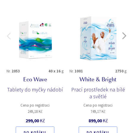
Nr.
2053
40 x 16
g
Nr.
1001
2750
g
Eco Wave
White & Bright
Tablety do myčky nádobí
Prací prostředek na bílé
a světlé
Cena po registraci
Cena po registraci
249,18 Kč
749,17 Kč
299,00
Kč
899,00
Kč
DO KOŠÍKU
DO KOŠÍKU