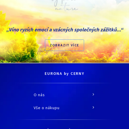
„Víno ryzích emocí a vzácných společných zážitků...“
ZOBRAZIT VÍCE
EURONA by CERNY
O nás
O společnosti
Vše o nákupu
Historie
Jak nakupovat
Kariéra
Doprava a platba