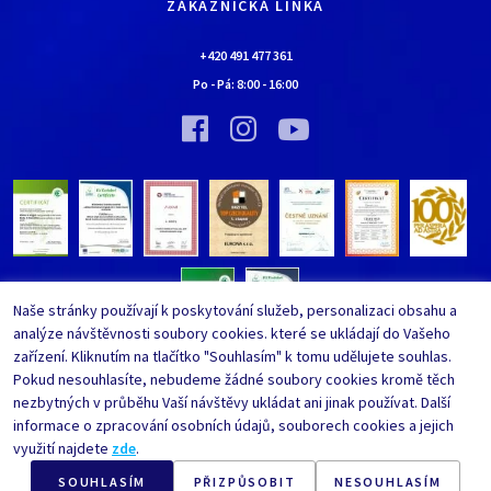
Kontaktní údaje
ZÁKAZNICKÁ LINKA
Obchodní podmínky
Chaloupka EURONA by Cerny
Nejčastěji kladené dotazy
+420 491 477 361
Bylo nebylo…
Po - Pá:
8:00
-
16:00
Upravit nastavení ochrany
Vinný sklípek EURONA by Cerny
osobních údajů
Bylo nebylo…
Whistleblowing
Naše stránky používají k poskytování služeb, personalizaci obsahu a
analýze návštěvnosti soubory cookies. které se ukládají do Vašeho
zařízení. Kliknutím na tlačítko "Souhlasím" k tomu udělujete souhlas.
Pokud nesouhlasíte, nebudeme žádné soubory cookies kromě těch
nezbytných v průběhu Vaší návštěvy ukládat ani jinak používat. Další
informace o zpracování osobních údajů, souborech cookies a jejich
využití najdete
zde
.
SOUHLASÍM
PŘIZPŮSOBIT
NESOUHLASÍM