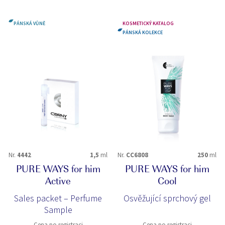
PÁNSKÁ VŮNĚ
KOSMETICKÝ KATALOG
PÁNSKÁ KOLEKCE
Nr.
4442
1,5
ml
Nr.
CC6808
250
ml
PURE WAYS for him
PURE WAYS for him
Active
Cool
Sales packet – Perfume
Osvěžující sprchový gel
Sample
Cena po registraci
Cena po registraci