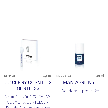
Nr.
4408
1,5
ml
Nr.
CC6725
50
ml
CC CERNY COSMETIX
MAN ZONE No.1
GENTLESS
Deodorant pro muže
Vzoreček vůně CC CERNY
COSMETIX GENTLESS –
Eau de Parfum pro muže