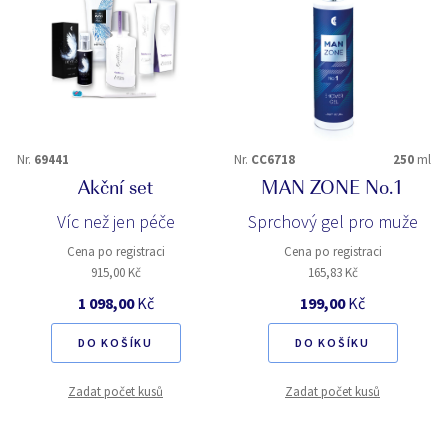
Nr.
69441
Nr.
CC6718
250
ml
Akční set
MAN ZONE No.1
Víc než jen péče
Sprchový gel pro muže
Cena po registraci
Cena po registraci
915,00 Kč
165,83 Kč
1 098,00
Kč
199,00
Kč
DO KOŠÍKU
DO KOŠÍKU
Zadat počet kusů
Zadat počet kusů