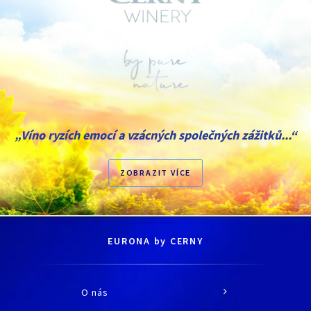
„Víno ryzích emocí a vzácných společných zážitků...“
ZOBRAZIT VÍCE
EURONA by CERNY
O nás