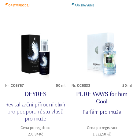
OPĚT V PRODEJI
PÁNSKÁ VŮNĚ
Nr.
CC6767
50
ml
Nr.
CC6832
50
ml
DEYRES
PURE WAYS for him
Cool
Revitalizační přírodní elixír
pro podporu růstu vlasů
Parfém pro muže
pro muže
Cena po registraci
Cena po registraci
290,84 Kč
1 332,50 Kč