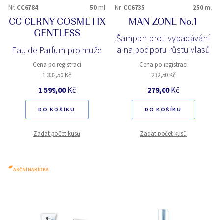
Nr.
CC6784
50
ml
Nr.
CC6735
250
ml
CC CERNY COSMETIX
MAN ZONE No.1
GENTLESS
Šampon proti vypadávání
a na podporu růstu vlasů
Eau de Parfum pro muže
Cena po registraci
Cena po registraci
1 332,50 Kč
232,50 Kč
1 599,00
Kč
279,00
Kč
DO KOŠÍKU
DO KOŠÍKU
Zadat počet kusů
Zadat počet kusů
AKČNÍ NABÍDKA