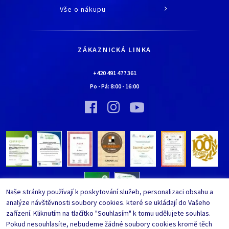
O společnosti
Vše o nákupu
Historie
Jak nakupovat
Kariéra
Doprava a platba
Kontaktní údaje
ZÁKAZNICKÁ LINKA
Obchodní podmínky
Chaloupka EURONA by Cerny
Nejčastěji kladené dotazy
+420 491 477 361
Bylo nebylo…
Po - Pá:
8:00
-
16:00
Upravit nastavení ochrany
Vinný sklípek EURONA by Cerny
osobních údajů
Bylo nebylo…
Whistleblowing
Naše stránky používají k poskytování služeb, personalizaci obsahu a
analýze návštěvnosti soubory cookies. které se ukládají do Vašeho
zařízení. Kliknutím na tlačítko "Souhlasím" k tomu udělujete souhlas.
Pokud nesouhlasíte, nebudeme žádné soubory cookies kromě těch