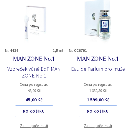
Nr.
4414
1,5
ml
Nr.
CC6791
MAN ZONE No.1
MAN ZONE No.1
Vzoreček vůně EdP MAN
Eau de Parfum pro muže
ZONE No.1
Cena po registraci
Cena po registraci
45,00 Kč
1 332,50 Kč
45,00
Kč
1 599,00
Kč
DO KOŠÍKU
DO KOŠÍKU
Zadat počet kusů
Zadat počet kusů