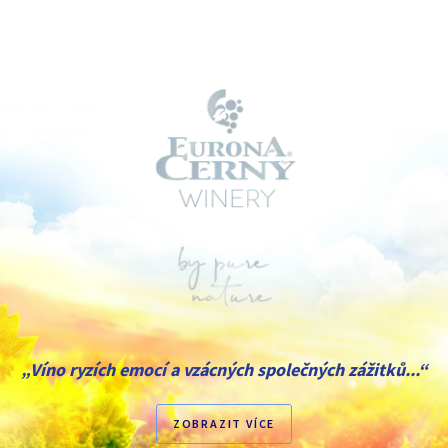
„Víno ryzích emocí a vzácných společných zážitků...“
ZOBRAZIT VÍCE