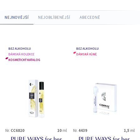
NEJNOVĚJŠÍ
NEJOBLÍBENĚJŠÍ
ABECEDNĚ
BEZ ALKOHOLU
BEZ ALKOHOLU
DÁMSKÁ KOLEKCE
DÁMSKÁ VŮNĚ
KOSMETICKÝ KATALOG
Nr.
CC6820
10
ml
Nr.
4439
1,5
ml