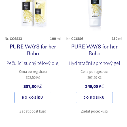
Nr.
CC6813
100
ml
Nr.
CC6803
250
ml
PURE WAYS for her
PURE WAYS for her
Boho
Boho
Pečující suchý tělový olej
Hydratační sprchový gel
Cena po registraci
Cena po registraci
322,50 Kč
207,50 Kč
387,00
Kč
249,00
Kč
DO KOŠÍKU
DO KOŠÍKU
Zadat počet kusů
Zadat počet kusů