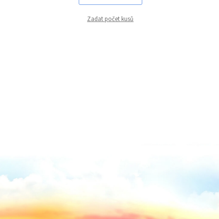
Zadat počet kusů
TYP PARFEMACE
mléčná
vanilková
NÁZEV PARFEMACE
Amber Vanilla
SPECIÁLNÍ ÚČINKY
100% NATURAL WAXES
ALOE EXTRAC
HAND MADE
ICONIC AROM
WOOD STICK