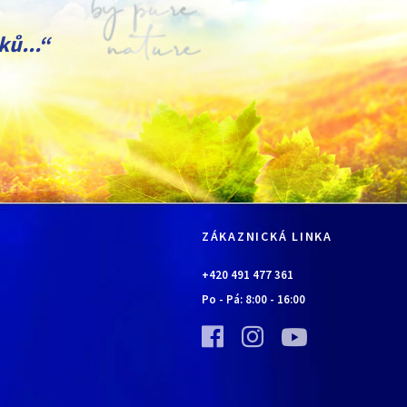
ků...“
ZÁKAZNICKÁ LINKA
+420 491 477 361
Po - Pá:
8:00
-
16:00