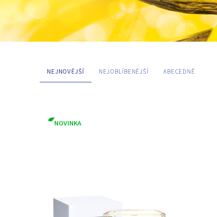
NEJNOVĚJŠÍ
NEJOBLÍBENĚJŠÍ
ABECEDNĚ
PŘEDNOSTI A VLASTNOSTI
NOVINKA
Hypoalergenní parfemace
Vegan
VONNÉ SLOŽKY
broskev
broskev
pačuli
santalové dře