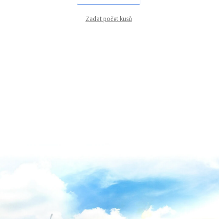
Zadat počet kusů
lization
ULOŽIT