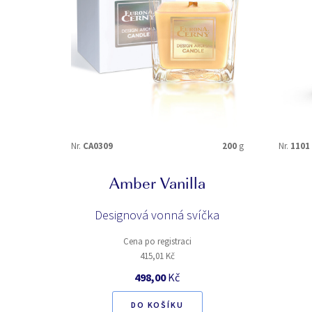
ÚČINEK
uklidňující
VHODNÉ NA
praní
Nr.
CA0309
200
g
Nr.
1101
Amber Vanilla
VHODNÉ PRO
Designová vonná svíčka
unisex
Cena po registraci
415,01 Kč
INTENZITA PARFEMACE
498,00
Kč
5
DO KOŠÍKU