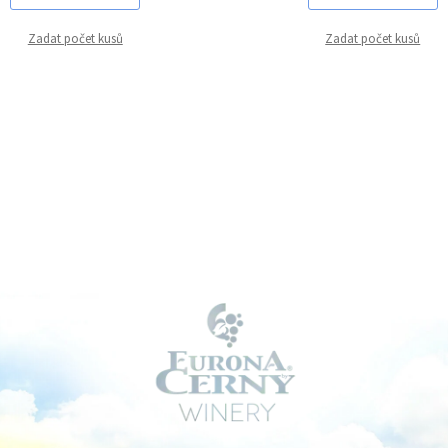
Zadat počet kusů
Zadat počet kusů
T
ANTI-FLASH
ELASTINE+
A PERFUME
MAX 40H BURN
Perfume stabi