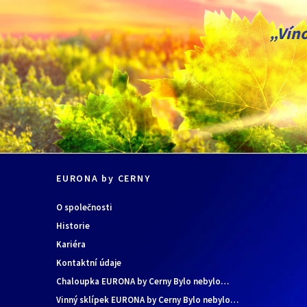
„Víno
EURONA by CERNY
O společnosti
Historie
Kariéra
Kontaktní údaje
Chaloupka EURONA by Cerny Bylo nebylo…
Vinný sklípek EURONA by Cerny Bylo nebylo…