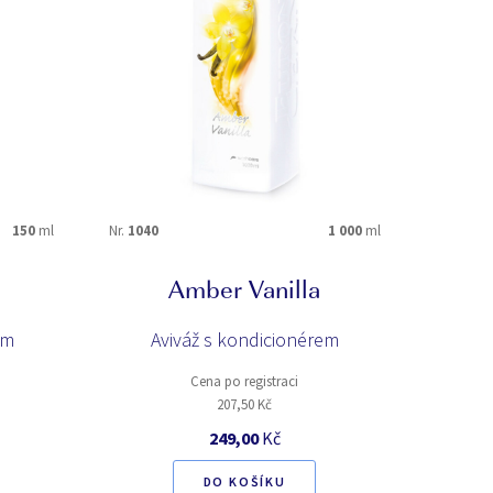
150
ml
Nr.
1040
1 000
ml
Amber Vanilla
um
Aviváž s kondicionérem
Cena po registraci
207,50 Kč
249,00
Kč
DO KOŠÍKU