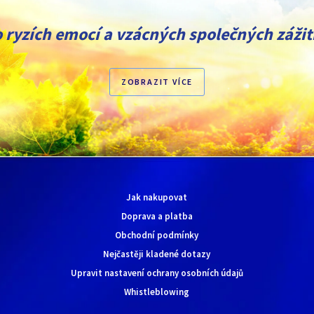
 ryzích emocí a vzácných společných zážit
ZOBRAZIT VÍCE
Jak nakupovat
Doprava a platba
Obchodní podmínky
Nejčastěji kladené dotazy
Upravit nastavení ochrany osobních údajů
Whistleblowing