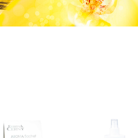
with Aloe Vera
cedrové dřevo
karamel
vo
vanilka