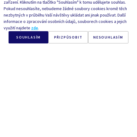
Zadat počet kusů
Zadat počet kusů
zařízení. Kliknutím na tlačítko "Souhlasím" k tomu udělujete souhlas.
Pokud nesouhlasíte, nebudeme žádné soubory cookies kromě těch
nezbytných v průběhu Vaší návštěvy ukládat ani jinak používat. Další
informace o zpracování osobních údajů, souborech cookies a jejich
využití najdete
zde
.
SOUHLASÍM
PŘIZPŮSOBIT
NESOUHLASÍM
Nr.
1131
1 000
ml
Nr.
6304
Pinky Frou
Pinky Frou
Aviváž s kondicionérem
Pěna do koupele pro
malé slečny