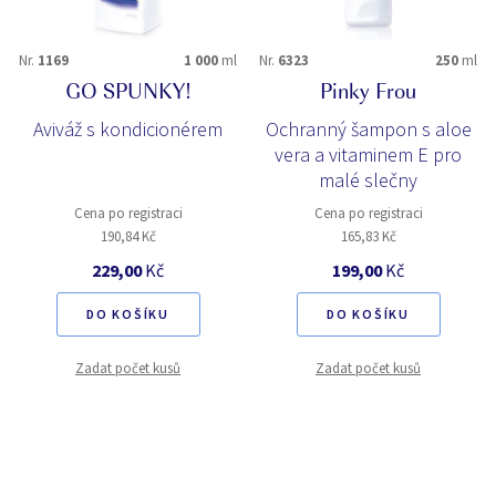
Nr.
1169
1 000
ml
Nr.
6323
250
ml
GO SPUNKY!
Pinky Frou
Aviváž s kondicionérem
Ochranný šampon s aloe
vera a vitaminem E pro
malé slečny
Cena po registraci
Cena po registraci
190,84 Kč
165,83 Kč
229,00
Kč
199,00
Kč
DO KOŠÍKU
DO KOŠÍKU
Zadat počet kusů
Zadat počet kusů