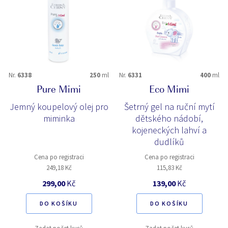
Nr.
6338
250
ml
Nr.
6331
400
ml
Pure Mimi
Eco Mimi
Jemný koupelový olej pro
Šetrný gel na ruční mytí
miminka
dětského nádobí,
kojeneckých lahví a
dudlíků
Cena po registraci
Cena po registraci
249,18 Kč
115,83 Kč
299,00
Kč
139,00
Kč
DO KOŠÍKU
DO KOŠÍKU