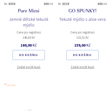
Nr.
6356
400
ml
Nr.
6329
400
ml
Pure Mimi
GO SPUNKY!
Jemné dětské tekuté
Tekuté mýdlo s aloe vera
mýdlo
Cena po registraci
Cena po registraci
140,83 Kč
132,51 Kč
169,00
Kč
159,00
Kč
DO KOŠÍKU
DO KOŠÍKU
Zadat počet kusů
Zadat počet kusů
GELOVÁ