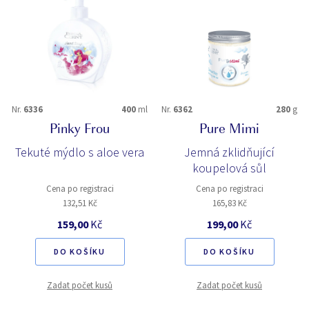
Nr.
6336
400
ml
Nr.
6362
280
g
Pinky Frou
Pure Mimi
Tekuté mýdlo s aloe vera
Jemná zklidňující
koupelová sůl
Cena po registraci
Cena po registraci
132,51 Kč
165,83 Kč
159,00
Kč
199,00
Kč
DO KOŠÍKU
DO KOŠÍKU
Zadat počet kusů
Zadat počet kusů