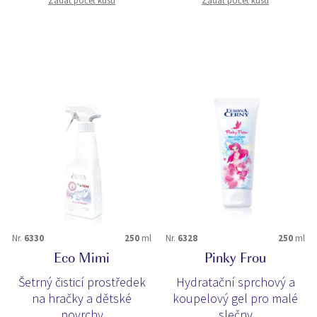
Zadat počet kusů
Zadat počet kusů
Nr.
6330
250
ml
Nr.
6328
250
ml
Eco Mimi
Pinky Frou
Šetrný čisticí prostředek
Hydratační sprchový a
na hračky a dětské
koupelový gel pro malé
povrchy
slečny