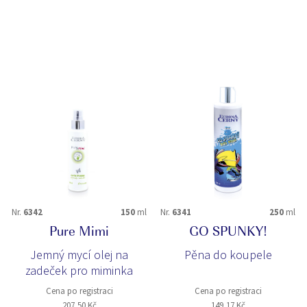
Nr.
6342
150
ml
Nr.
6341
250
ml
Pure Mimi
GO SPUNKY!
Jemný mycí olej na
Pěna do koupele
zadeček pro miminka
Cena po registraci
Cena po registraci
207,50 Kč
149,17 Kč