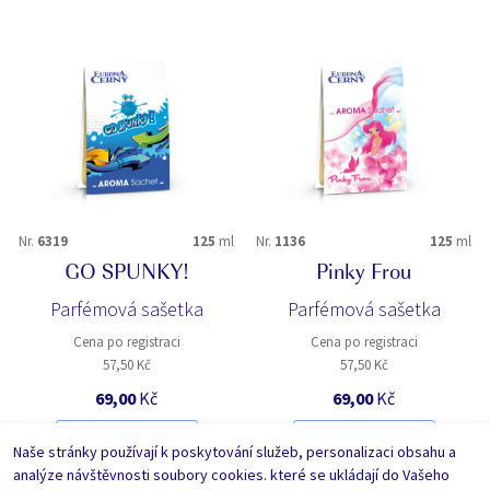
Nr.
6319
125
ml
Nr.
1136
125
ml
GO SPUNKY!
Pinky Frou
Parfémová sašetka
Parfémová sašetka
Cena po registraci
Cena po registraci
57,50 Kč
57,50 Kč
69,00
Kč
69,00
Kč
DO KOŠÍKU
DO KOŠÍKU
Naše stránky používají k poskytování služeb, personalizaci obsahu a
analýze návštěvnosti soubory cookies. které se ukládají do Vašeho