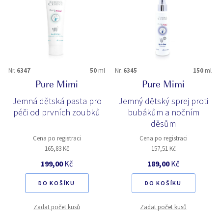
Nr.
6347
50
ml
Nr.
6345
150
ml
Pure Mimi
Pure Mimi
Jemná dětská pasta pro
Jemný dětský sprej proti
péči od prvních zoubků
bubákům a nočním
děsům
Cena po registraci
Cena po registraci
165,83 Kč
157,51 Kč
199,00
Kč
189,00
Kč
DO KOŠÍKU
DO KOŠÍKU
Zadat počet kusů
Zadat počet kusů