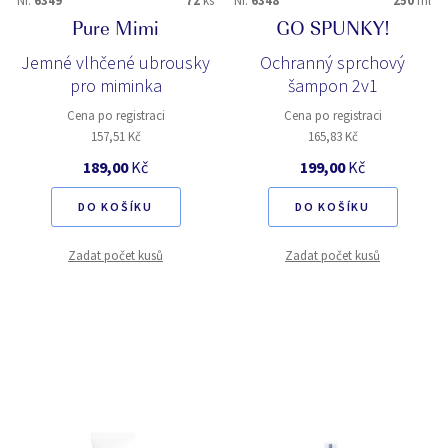
Nr.
6349
72
ks
Nr.
6348
250
ml
Pure Mimi
GO SPUNKY!
Jemné vlhčené ubrousky
Ochranný sprchový
pro miminka
šampon 2v1
Cena po registraci
Cena po registraci
157,51 Kč
165,83 Kč
189,00
Kč
199,00
Kč
DO KOŠÍKU
DO KOŠÍKU
Zadat počet kusů
Zadat počet kusů