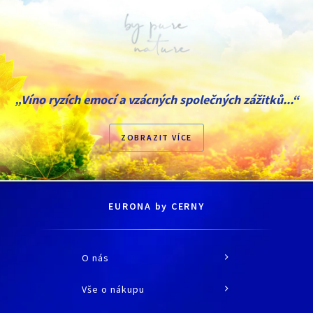
„Víno ryzích emocí a vzácných společných zážitků...“
ZOBRAZIT VÍCE
EURONA by CERNY
O nás
O společnosti
Vše o nákupu
Historie