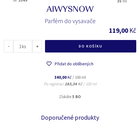
Nr.
3349
35
ml
AIWYSNOW
Parfém do vysavače
119,00
Kč
-
ks
+
DO KOŠÍKU
Přidat do oblíbených
340,00
Kč
/ 100 ml
Po registraci
283,34
Kč
/ 100 ml
Získáte
5 BO
Doporučené produkty