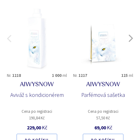
Nr.
1218
1 000
ml
Nr.
1217
125
ml
AIWYSNOW
AIWYSNOW
Aviváž s kondicionérem
Parfémová sašetka
Cena po registraci
Cena po registraci
190,84 Kč
57,50 Kč
229,00
Kč
69,00
Kč
DO KOŠÍKU
DO KOŠÍKU