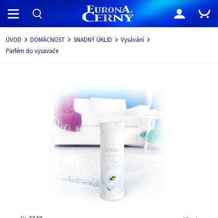
Navigace
ÚVOD
DOMÁCNOST
SNADNÝ ÚKLID
Vysávání
Parfém do vysavače