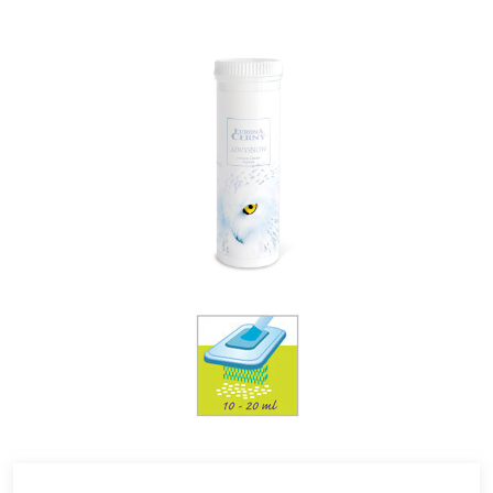
mimo dosah dětí. Používejte ochranné rukavice. Při
podráždění kůže nebo vyrážce: Vyhledejte lékařskou
pomoc/ošetření. Odstraňte obsah/obal podle místních
předpisů.