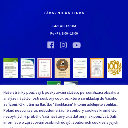
Jak nakupovat
Kariéra
Doprava a platba
Kontaktní údaje
ZÁKAZNICKÁ LINKA
Obchodní podmínky
Chaloupka EURONA by Cerny
Nejčastěji kladené dotazy
+420 491 477 361
Bylo nebylo…
Po - Pá:
8:00
-
16:00
Upravit nastavení ochrany
Vinný sklípek EURONA by Cerny
osobních údajů
Bylo nebylo…
Whistleblowing
Naše stránky používají k poskytování služeb, personalizaci obsahu a
analýze návštěvnosti soubory cookies. které se ukládají do Vašeho
zařízení. Kliknutím na tlačítko "Souhlasím" k tomu udělujete souhlas.
Pokud nesouhlasíte, nebudeme žádné soubory cookies kromě těch
nezbytných v průběhu Vaší návštěvy ukládat ani jinak používat. Další
informace o zpracování osobních údajů, souborech cookies a jejich