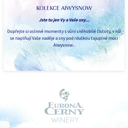
KOLEKCE AIWYSNOW
Jste tu jen Vy a Vaše sny...
Dopřejte si oslnivé momenty s vůní sněhobílé čistoty, v níž
se naplňují Vaše naděje a sny pod rouškou tajuplné moci
Aiwysnow...