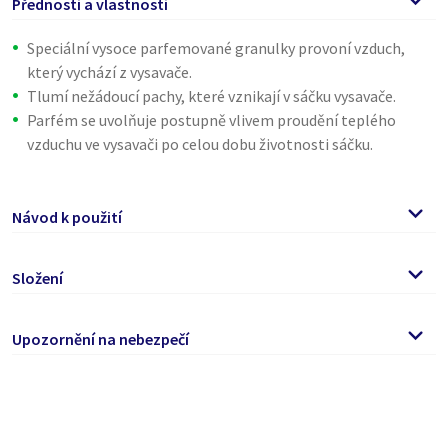
Přednosti a vlastnosti
Speciální vysoce parfemované granulky provoní vzduch,
který vychází z vysavače.
Tlumí nežádoucí pachy, které vznikají v sáčku vysavače.
Parfém se uvolňuje postupně vlivem proudění teplého
vzduchu ve vysavači po celou dobu životnosti sáčku.
Návod k použití
Po každé výměně nového sáčku do vysavače, nasypte část
Složení
parfemovaných granulek na koberec a vysajte.
Jedno balení vystačí na 2-3 výměny sáčku.
>=30 % Absorpcní granulky, parfémy, citronellol, geraniol.
Upozornění na nebezpečí
Varování.
Může vyvolat alergickou kožní reakci. Škodlivý pro
vodní organismy, s dlouhodobými účinky. Je-li nutná lékařská
pomoc, mějte po ruce obal nebo štítek výrobku. Uchovávejte