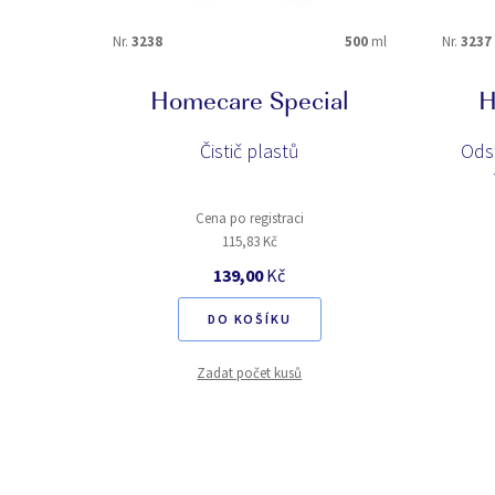
Nr.
3238
500
ml
Nr.
3237
Homecare Special
H
Čistič plastů
Ods
Cena po registraci
115,83 Kč
139,00
Kč
DO KOŠÍKU
Zadat počet kusů