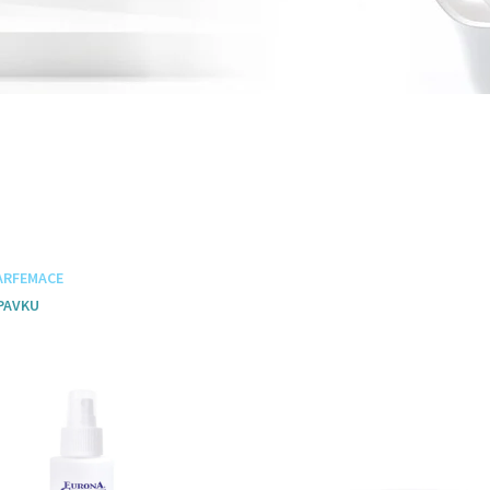
ARFEMACE
ravky
Speciální přípravky
PAVKU
e
Nový design