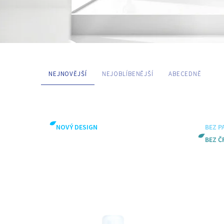
NEJNOVĚJŠÍ
NEJOBLÍBENĚJŠÍ
ABECEDNĚ
KATEGORIE
NOVÝ DESIGN
BEZ P
Péče o obuv
Speciální příp
BEZ Č
TAGY
Bez čpavku
Bez parfemac