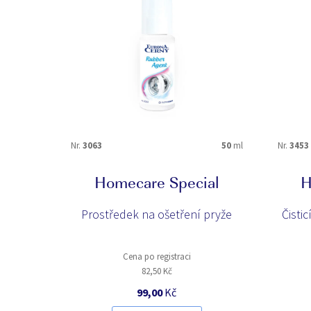
VHODNÉ NA
brýle
krby
obuv
oděvy
pryž
roztoče
SPECIÁLNÍ ÚČINKY
Nr.
3063
50
ml
Nr.
3453
Anti-Acarid Bioformula
ANTI-FLASH
E-PROTECTION+
E-WATERRESIS
Homecare Special
H
X-Abrasion COMPLEX
X-ODOUR
Prostředek na ošetření pryže
Čistic
Cena po registraci
82,50 Kč
99,00
Kč