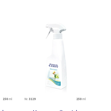
250
ml
Nr.
3129
250
ml