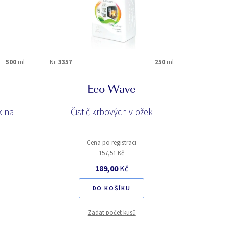
500
ml
Nr.
3357
250
ml
Eco Wave
k na
Čistič krbových vložek
Cena po registraci
157,51 Kč
189,00
Kč
DO KOŠÍKU
Zadat počet kusů