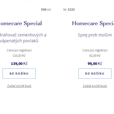
500
ml
Nr.
3233
omecare Special
Homecare Speci
traňovač cementových a
Sprej proti molům
vápenatých povlaků
Cena po registraci
Cena po registraci
115,83 Kč
82,50 Kč
139,00
Kč
99,00
Kč
DO KOŠÍKU
DO KOŠÍKU
Zadat počet kusů
Zadat počet kusů