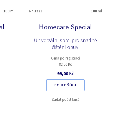
100
ml
Nr.
3223
100
ml
al
Homecare Special
Univerzální sprej pro snadné
čištění obuvi
Cena po registraci
82,50 Kč
99,00
Kč
DO KOŠÍKU
Zadat počet kusů