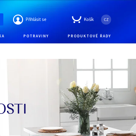
Přihlásit se
Košík
CZ
KA
POTRAVINY
PRODUKTOVÉ ŘADY
OSTI