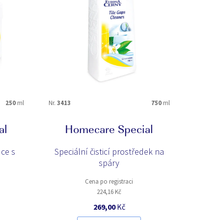
nábytek
podlahy
žaluzie
250
ml
Nr.
3413
750
ml
ON
al
Homecare Special
ULOŽIT
uce s
Speciální čisticí prostředek na
spáry
Cena po registraci
224,16 Kč
269,00
Kč