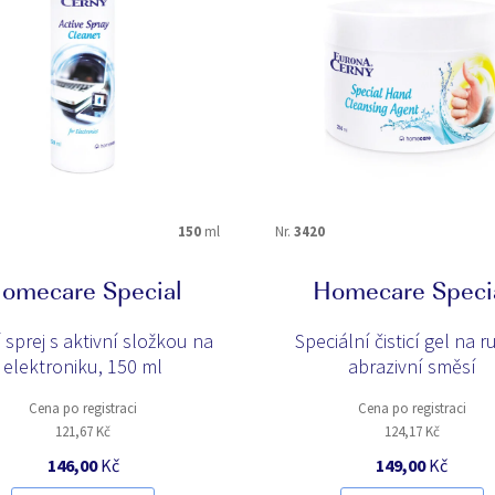
kuchyně
kůži
ovoce a zelenina
plasty
sklo
skrvny
150
ml
Nr.
3420
CLEAN CONTROL+
E-PROTECTI
T
GLOSSY SHIELD
L-Perfector
omecare Special
Homecare Speci
í sprej s aktivní složkou na
Speciální čisticí gel na r
elektroniku, 150 ml
abrazivní směsí
Cena po registraci
Cena po registraci
121,67 Kč
124,17 Kč
146,00
Kč
149,00
Kč