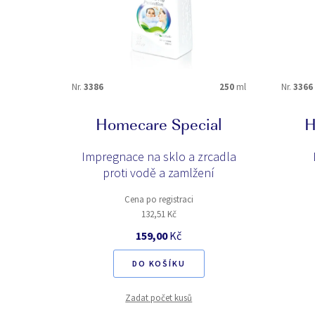
Nr.
3386
250
ml
Nr.
3366
Homecare Special
H
Impregnace na sklo a zrcadla
proti vodě a zamlžení
Cena po registraci
132,51 Kč
159,00
Kč
DO KOŠÍKU
Zadat počet kusů