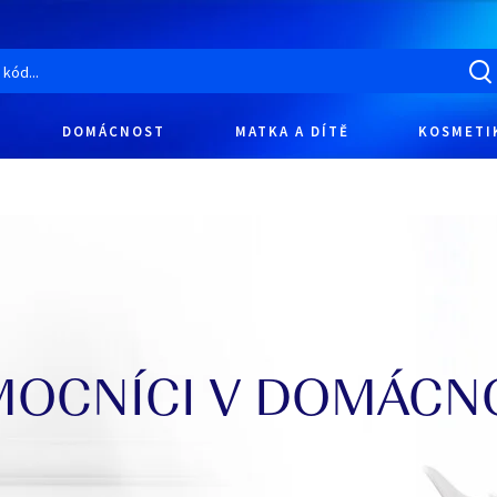
DOMÁCNOST
MATKA A DÍTĚ
KOSMETI
OCNÍCI V DOMÁCN