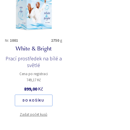
Nr.
1001
2750
g
White & Bright
Prací prostředek na bílé a
světlé
Cena po registraci
749,17 Kč
899,00
Kč
DO KOŠÍKU
Zadat počet kusů