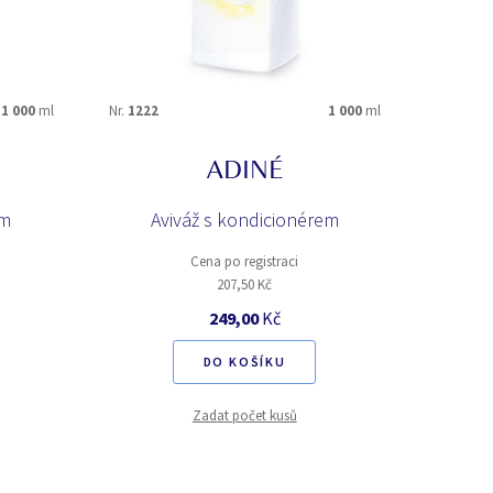
chypré
květinová
1 000
ml
Nr.
1222
1 000
ml
mošusová
relaxační
ADINÉ
vanilková
em
Aviváž s kondicionérem
Cena po registraci
207,50 Kč
249,00
Kč
DO KOŠÍKU
Zadat počet kusů
Améthis