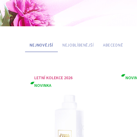
NEJNOVĚJŠÍ
NEJOBLÍBENĚJŠÍ
ABECEDNĚ
TAGY
LETNÍ KOLEKCE 2026
NOVI
Angel Rose
Kup 5 = 1 zda
NOVINKA
Objednej 5, 1 ZDARMA
PŘEDNOSTI A VLASTNOSTI
Bez parfemace
Hypoalergenní