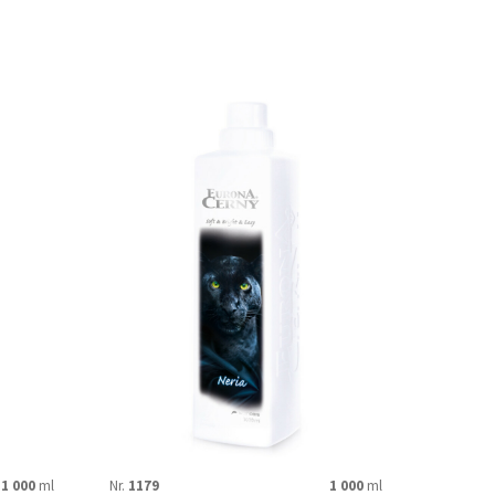
Black Pearl
GO SPUNKY!
Lovejoy
Pure
lization
ULOŽIT
1 000
ml
Nr.
1179
1 000
ml