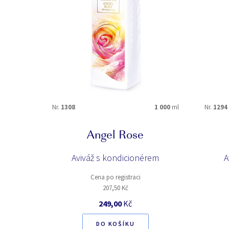
VONNÉ SLOŽKY
aldehydy
ambra
brusinky
bylinky
citrusy
cyclamen
dubový mech
fialka
grep
heliotrop
Nr.
1308
1 000
ml
Nr.
1294
jahoda
jasmín
konvalinka
konvalinky
Angel Rose
levandule
lilie
Aviváž s kondicionérem
mandle
marcipán
A
noční orchidej
olivové lístky
Cena po registraci
pečené jablko
pomelo
207,50 Kč
růže
santal
249,00
Kč
vanilka
vánoční koření
DO KOŠÍKU
yuzu
zázvor