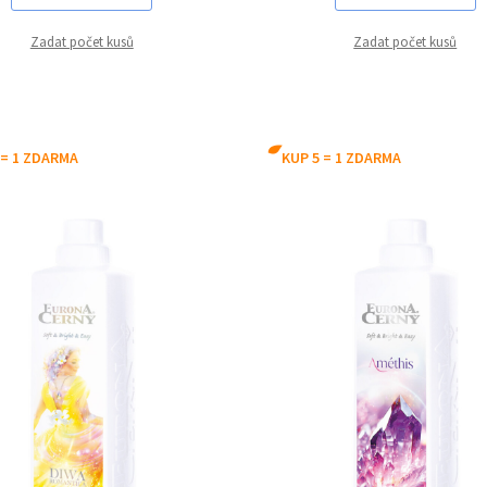
Zadat počet kusů
Zadat počet kusů
energizující
euforizující
osvěžující
podmanivý
 = 1 ZDARMA
KUP 5 = 1 ZDARMA
dění a úzkost
uklidňující
ženy