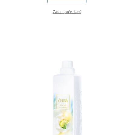
Zadat počet kusů
harmonizační
povzbuzující