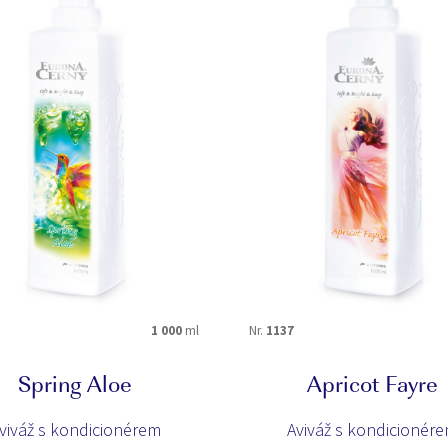
1 000
ml
Nr.
1137
Spring Aloe
Apricot Fayre
viváž s kondicionérem
Aviváž s kondicionér