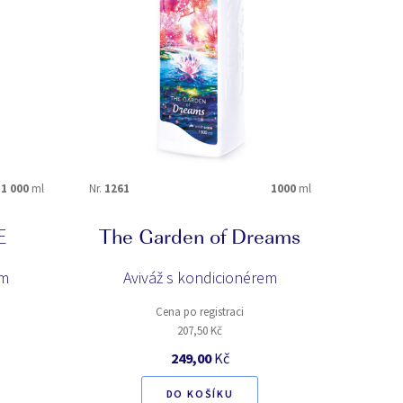
broskev
citronová tráva
dřevo guaiac
grapefruit
jablko
1 000
ml
Nr.
1261
1000
ml
kokos
květ třešně
E
The Garden of Dreams
mandarinka
em
Aviváž s kondicionérem
muškátový oříšek
pačuli
Cena po registraci
květy
pudrové tóny
207,50 Kč
tonka
249,00
Kč
ylang ylang
DO KOŠÍKU