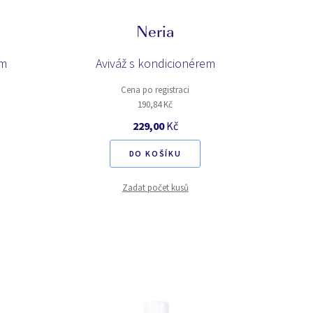
Neria
em
Aviváž s kondicionérem
Cena po registraci
190,84 Kč
229,00
Kč
DO KOŠÍKU
Zadat počet kusů