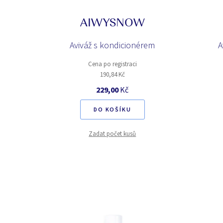
AIWYSNOW
Aviváž s kondicionérem
A
Cena po registraci
190,84 Kč
229,00
Kč
DO KOŠÍKU
Zadat počet kusů