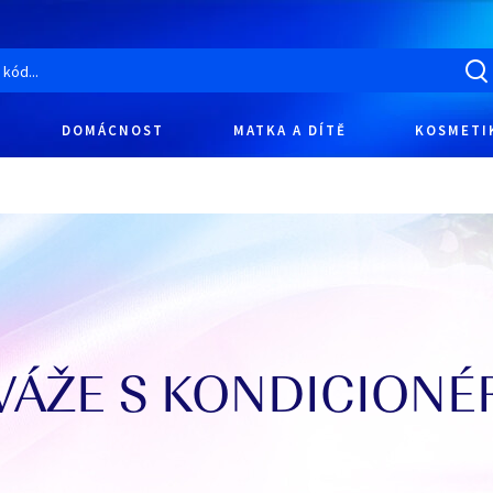
DOMÁCNOST
MATKA A DÍTĚ
KOSMETI
VÁŽE S KONDICION