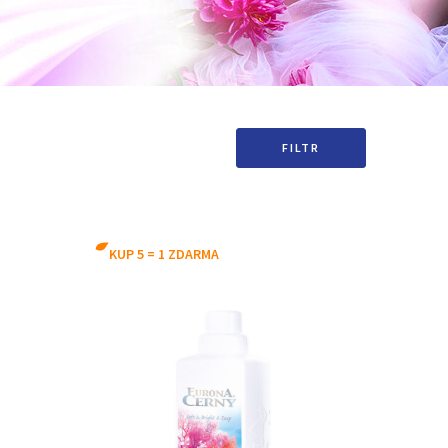
FILTR
KUP 5 = 1 ZDARMA
 2026
Novinka
with Aloe Vera