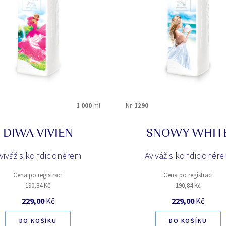
bergamot
borovice
cedr
cedrové dřevo
černý rybíz
čokoláda
fíky
geránie
hruška
hřebíček
1 000
ml
Nr.
1290
kaktus
karamel
kosatec
květ hlohu
DIWA VIVIEN
SNOWY WHIT
magnolie
malina
viváž s kondicionérem
meruňka
Aviváž s kondicionér
mošus
ostružina
oves
Cena po registraci
Cena po registraci
pomeranč
pomerančové 
190,84 Kč
190,84 Kč
santalové dřevo
skořice
229,00
Kč
229,00
Kč
vetiver
vzdušné noty
DO KOŠÍKU
DO KOŠÍKU
zelené tóny