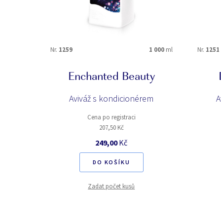
TYP PARFEMACE
ambrová
bez parfému
jahodová
jemná
Nr.
1259
1 000
ml
Nr.
1251
květinová směs jarních vůní
ledová
mystická
něžná
Enchanted Beauty
sladká
svěží
Aviváž s kondicionérem
A
vodní
zelená
Cena po registraci
207,50 Kč
INTENZITA PARFEMACE
249,00
Kč
2
3
DO KOŠÍKU
Zadat počet kusů
NÁZEV PARFEMACE
20 years
ADINÉ