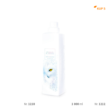
Angel Rose
Apricot Fayre
KUP 5
DIWA ROMANTICA
DIWA VIVIEN
Green
Ice Wind
Neria
Neutral
SNOWY WHITE
Spring Aloe
SPECIÁLNÍ ÚČINKY
ALOE EXTRACT
ANTI-FLASH
Nr.
1218
1 000
ml
Nr.
1212