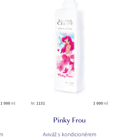
1 000
ml
Nr.
1131
1 000
ml
Pinky Frou
em
Aviváž s kondicionérem