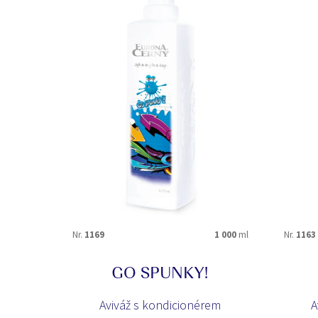
Nr.
1169
1 000
ml
Nr.
1163
GO SPUNKY!
Aviváž s kondicionérem
A