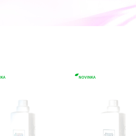
NKA
NOVINKA
rma
Letní kolekce 2026
Letní novinky
 parfemace
Natural product
Vegan