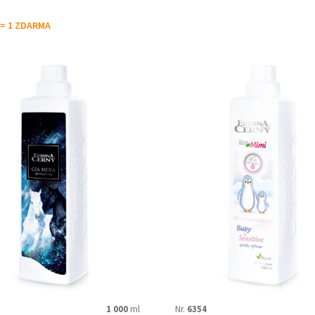
Baby & Sensitive
Black Grape
 = 1 ZDARMA
Faith Magic
GIA MENA
Lavender
Lemon Grass
Niadéne
Pinky Frou
Vesper
ELASTINE+
Perfume stabi
1 000
ml
Nr.
6354