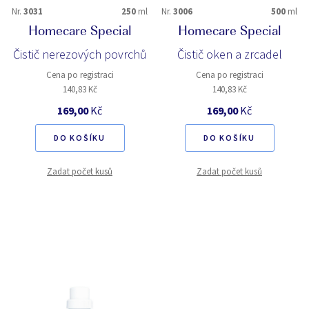
Nr.
3031
250
ml
Nr.
3006
500
ml
Homecare Special
Homecare Special
Čistič nerezových povrchů
Čistič oken a zrcadel
Cena po registraci
Cena po registraci
140,83 Kč
140,83 Kč
169,00
Kč
169,00
Kč
DO KOŠÍKU
DO KOŠÍKU
Zadat počet kusů
Zadat počet kusů