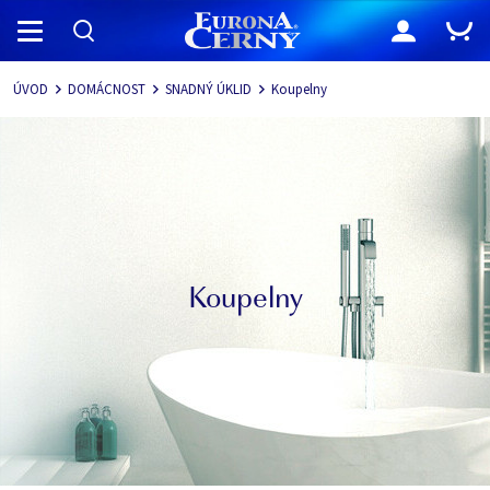
Navigace
ÚVOD
DOMÁCNOST
SNADNÝ ÚKLID
Koupelny
Koupelny