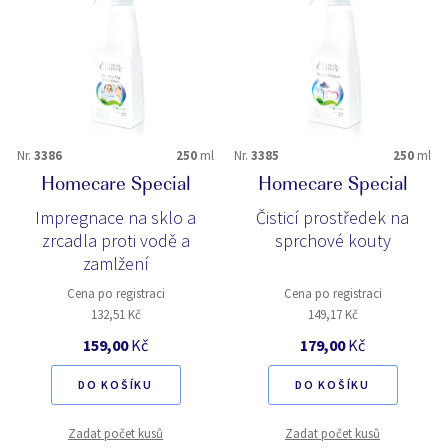
Nr.
3386
250
ml
Nr.
3385
250
ml
Homecare Special
Homecare Special
Impregnace na sklo a
Čisticí prostředek na
zrcadla proti vodě a
sprchové kouty
zamlžení
Cena po registraci
Cena po registraci
132,51 Kč
149,17 Kč
159,00
Kč
179,00
Kč
DO KOŠÍKU
DO KOŠÍKU
Zadat počet kusů
Zadat počet kusů