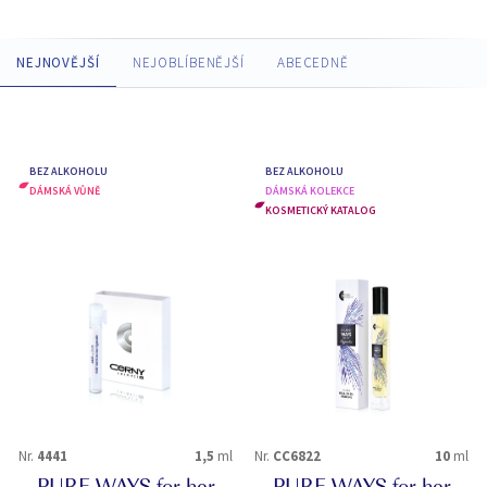
NEJNOVĚJŠÍ
NEJOBLÍBENĚJŠÍ
ABECEDNĚ
BEZ ALKOHOLU
BEZ ALKOHOLU
DÁMSKÁ VŮNĚ
DÁMSKÁ KOLEKCE
KOSMETICKÝ KATALOG
Nr.
4441
1,5
ml
Nr.
CC6822
10
ml