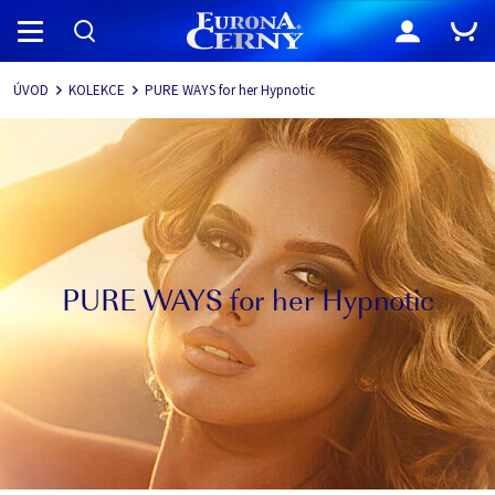
Navigace
ÚVOD
KOLEKCE
PURE WAYS for her Hypnotic
PURE WAYS for her Hypnotic