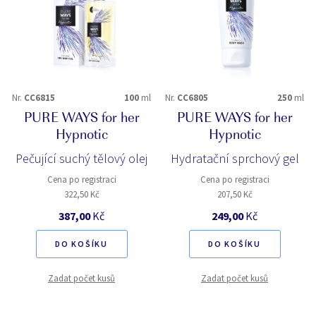
Nr.
CC6815
100
ml
Nr.
CC6805
250
ml
PURE WAYS for her
PURE WAYS for her
Hypnotic
Hypnotic
Pečující suchý tělový olej
Hydratační sprchový gel
Cena po registraci
Cena po registraci
322,50 Kč
207,50 Kč
387,00
Kč
249,00
Kč
DO KOŠÍKU
DO KOŠÍKU
Zadat počet kusů
Zadat počet kusů