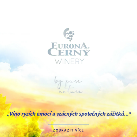
„Víno ryzích emocí a vzácných společných zážitků...“
ZOBRAZIT VÍCE