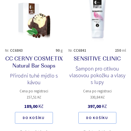
Nr.
CC6843
90
g
Nr.
CC6841
250
ml
CC CERNY COSMETIX
SENSITIVE CLINIC
Natural Bar Soaps
Šampon pro citlivou
vlasovou pokožku a vlasy
Přírodní tuhé mýdlo s
s lupy
kávou
Cena po registraci
Cena po registraci
157,51 Kč
330,84 Kč
189,00
Kč
397,00
Kč
DO KOŠÍKU
DO KOŠÍKU