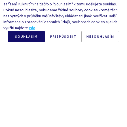
zařízení. Kliknutím na tlačítko "Souhlasím" k tomu udělujete souhlas.
Pokud nesouhlasíte, nebudeme žádné soubory cookies kromě těch
nezbytných v průběhu Vaší návštěvy ukládat ani jinak používat. Další
OPĚT V PRODEJI
OPĚT V PRODEJI
informace o zpracování osobních údajů, souborech cookies a jejich
využití najdete
zde
.
SOUHLASÍM
PŘIZPŮSOBIT
NESOUHLASÍM
Nr.
CC6752
30
ml
Nr.
CC6753
200
ml
NEW UNIQUA
NEW UNIQUA
Hydratační pleťové sérum
Hydratační pleťové
tonikum
Cena po registraci
Cena po registraci