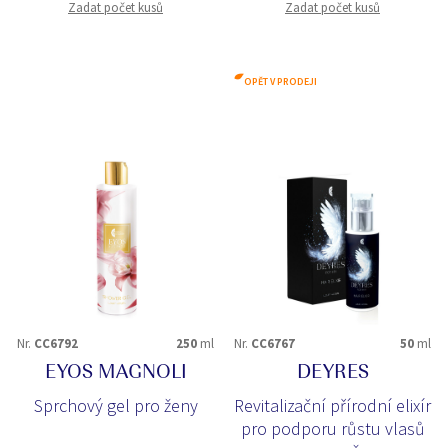
Zadat počet kusů
Zadat počet kusů
OPĚT V PRODEJI
Nr.
CC6792
250
ml
Nr.
CC6767
50
ml
EYOS MAGNOLI
DEYRES
Sprchový gel pro ženy
Revitalizační přírodní elixír
pro podporu růstu vlasů