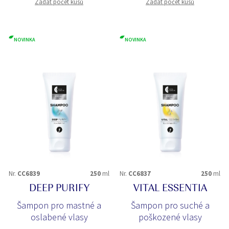
Zadat počet kusů
Zadat počet kusů
NOVINKA
NOVINKA
Nr.
CC6839
250
ml
Nr.
CC6837
250
ml
DEEP PURIFY
VITAL ESSENTIA
Šampon pro mastné a
Šampon pro suché a
oslabené vlasy
poškozené vlasy