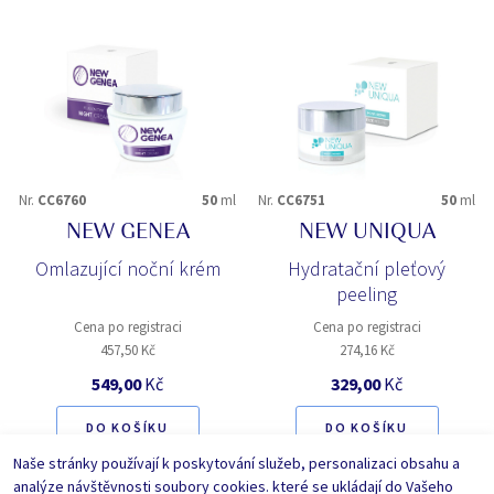
Nr.
CC6760
50
ml
Nr.
CC6751
50
ml
NEW GENEA
NEW UNIQUA
Omlazující noční krém
Hydratační pleťový
peeling
Cena po registraci
Cena po registraci
457,50 Kč
274,16 Kč
549,00
Kč
329,00
Kč
DO KOŠÍKU
DO KOŠÍKU
Naše stránky používají k poskytování služeb, personalizaci obsahu a
Zadat počet kusů
Zadat počet kusů
analýze návštěvnosti soubory cookies. které se ukládají do Vašeho