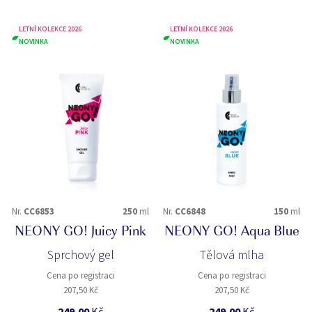
LETNÍ KOLEKCE 2026
LETNÍ KOLEKCE 2026
NOVINKA
NOVINKA
Nr.
CC6853
250
ml
Nr.
CC6848
150
ml
NEONY GO! Juicy Pink
NEONY GO! Aqua Blue
Sprchový gel
Tělová mlha
Cena po registraci
Cena po registraci
207,50 Kč
207,50 Kč
249,00
Kč
249,00
Kč