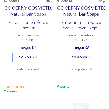
Nr.
CC6844
90
g
Nr.
CC6846
90
g
CC CERNY COSMETIX
CC CERNY COSMETIX
Natural Bar Soaps
Natural Bar Soaps
Přírodní tuhé mýdlo s
Přírodní tuhé mýdlo s
medem
levandulovým olejem
Cena po registraci
Cena po registraci
157,51 Kč
157,51 Kč
189,00
Kč
189,00
Kč
DO KOŠÍKU
DO KOŠÍKU
Zadat počet kusů
Zadat počet kusů
AKČNÍ NABÍDKA
NOVINKA
NOVINKA