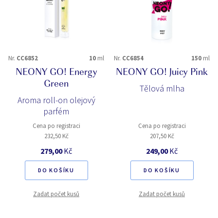
Nr.
CC6852
10
ml
Nr.
CC6854
150
ml
NEONY GO! Energy
NEONY GO! Juicy Pink
Green
Tělová mlha
Aroma roll-on olejový
parfém
Cena po registraci
Cena po registraci
232,50 Kč
207,50 Kč
279,00
Kč
249,00
Kč
DO KOŠÍKU
DO KOŠÍKU
Zadat počet kusů
Zadat počet kusů