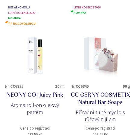
BEZ ALKOHOLU
LETNÍ KOLEKCE 2026
LETNÍ KOLEKCE 2026
NOVINKA
NOVINKA
TIP NA DOVOLENOU!
Nr.
CC6855
10
ml
Nr.
CC6845
90
g
NEONY GO! Juicy Pink
CC CERNY COSMETIX
Natural Bar Soaps
Aroma roll-on olejový
parfém
Přírodní tuhé mýdlo s
růžovým jílem
Cena po registraci
Cena po registraci
232,50 Kč
157,51 Kč