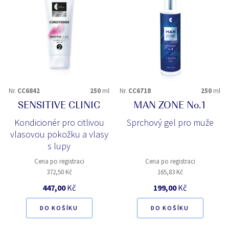
Nr.
CC6842
250
ml
Nr.
CC6718
250
ml
SENSITIVE CLINIC
MAN ZONE No.1
Kondicionér pro citlivou
Sprchový gel pro muže
vlasovou pokožku a vlasy
s lupy
Cena po registraci
Cena po registraci
372,50 Kč
165,83 Kč
447,00
Kč
199,00
Kč
DO KOŠÍKU
DO KOŠÍKU