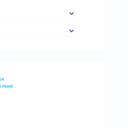
ol, Linalool, Benzyl Benzoate,
eakci. Uchovávejte mimo dosah dětí. Při
yhledejte lékařskou pomoc / ošetření.
stních předpisů.
GN
A PRANÍ