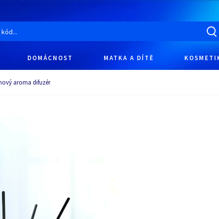
DOMÁCNOST
MATKA A DÍTĚ
KOSMETI
nový aroma difuzér