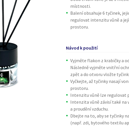
místnosti.
Balení obsahuje 6 tyčinek, j
regulovat intenzitu vůně a je
prostoru.
Návod k použití
Vyjměte flakon z krabičky a o
Následně vyjměte vnitřní och
zpět a do otvoru vložte tyčink
Vyčkejte, až tyčinky nasají vo
prostoru.
Intenzitu vůně lze regulovat 
Intenzita vůně závisí také na 
a proudění vzduchu.
Dbejte na to, aby se tyčinky 
(např. zdi, bytového textilu ap