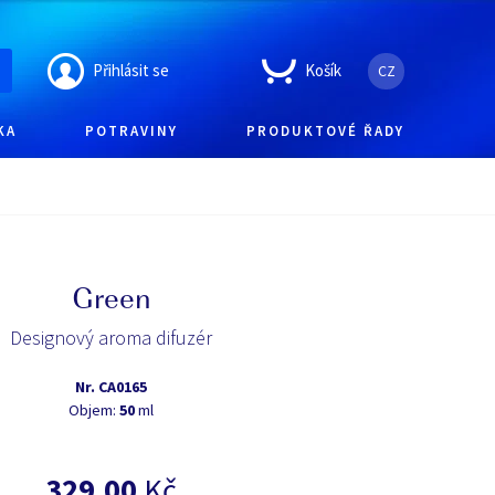
Přihlásit se
Košík
CZ
KA
POTRAVINY
PRODUKTOVÉ ŘADY
Green
Designový aroma difuzér
Nr.
CA0165
Objem:
50
ml
329,00
Kč