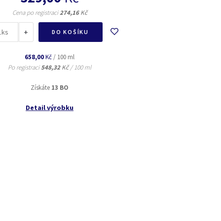
Cena po registraci
274,16
Kč
+
ks
DO KOŠÍKU
658,00
Kč
/ 100 ml
Po registraci
548,32
Kč
/ 100 ml
Získáte
13 BO
Detail výrobku