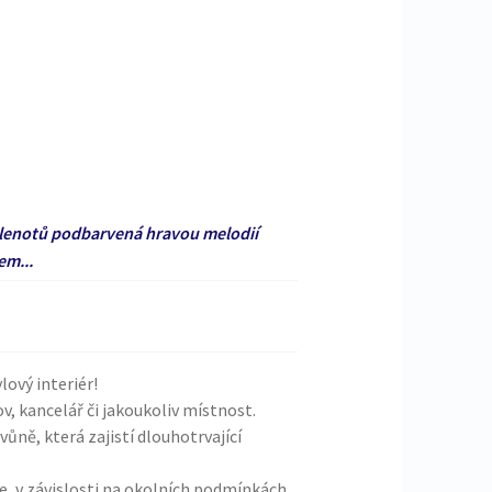
klenotů podbarvená hravou melodií
em...
lový interiér!
v, kancelář či jakoukoliv místnost.
ůně, která zajistí dlouhotrvající
ce, v závislosti na okolních podmínkách