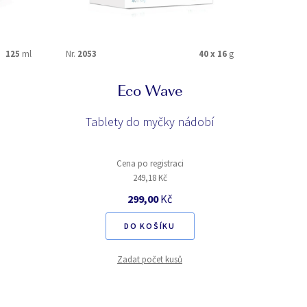
125
ml
Nr.
2053
40 x 16
g
Nr.
1001
Eco Wave
Tablety do myčky nádobí
Prací p
Cena po registraci
249,18 Kč
299,00
Kč
DO KOŠÍKU
Zadat počet kusů