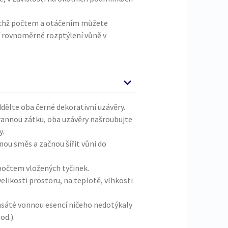
ejichž počtem a otáčením můžete
jí rovnoměrné rozptýlení vůně v
ddělte oba černé dekorativní uzávěry.
rannou zátku, oba uzávěry našroubujte
y.
nnou směs a začnou šířit vůni do
počtem vložených tyčinek.
velikosti prostoru, na teplotě, vlhkosti
nasáté vonnou esencí ničeho nedotýkaly
od.).