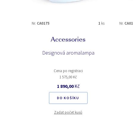
Nr.
CA0175
1
ks
Nr.
CA01
Accessories
Designová aromalampa
Cena po registraci
1 575,00 Kč
1 890,00
Kč
DO KOŠÍKU
Zadat počet kusů