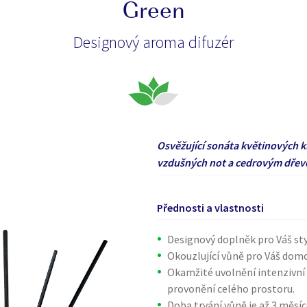
Green
Designový aroma difuzér
Osvěžující sonáta květinových 
vzdušných not a cedrovým dřev
Přednosti a vlastnosti
Designový doplněk pro Váš sty
Okouzlující vůně pro Váš domo
Okamžité uvolnění intenzivní v
provonění celého prostoru.
Doba trvání vůně je až 3 měsí