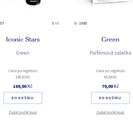
57
5
ml
Nr.
1085
Iconic Stars
Green
Green
Parfémová sašetka
Cena po registraci
Cena po registraci
140,83 Kč
65,84 Kč
169,00
Kč
79,00
Kč
DO KOŠÍKU
DO KOŠÍKU
Zadat počet kusů
Zadat počet kusů