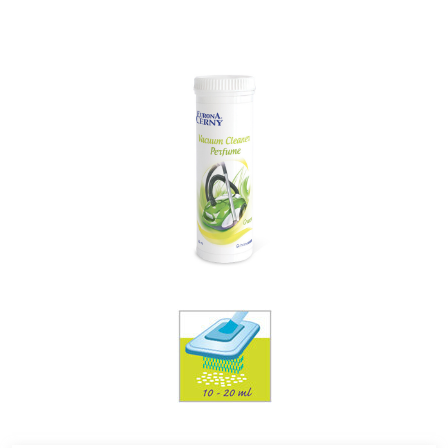
pomoc, mějte po ruce obal nebo štítek výrobku. Uchovávejte
mimo dosah dětí. Používejte ochranné rukavice. Při
podráždění kůže nebo vyrážce: Vyhledejte lékařskou
pomoc/ošetření. Odstraňte obsah/obal podle místních
předpisů.