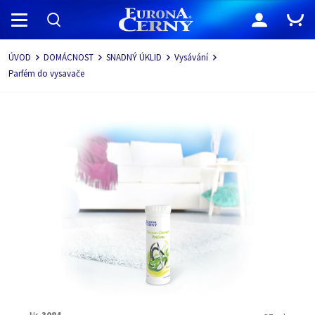
Navigace
ÚVOD
DOMÁCNOST
SNADNÝ ÚKLID
Vysávání
Parfém do vysavače