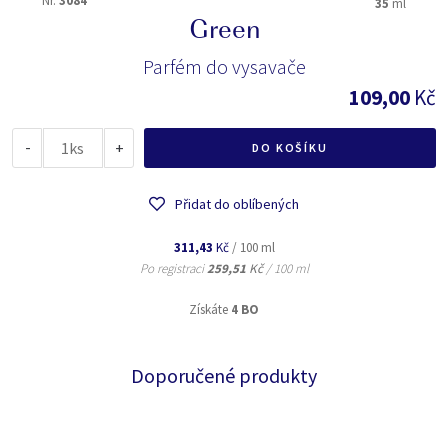
Nr.
3084
35
ml
Green
Parfém do vysavače
109,00
Kč
-
ks
+
DO KOŠÍKU
Přidat do oblíbených
311,43
Kč
/ 100 ml
Po registraci
259,51
Kč
/ 100 ml
Získáte
4 BO
Doporučené produkty