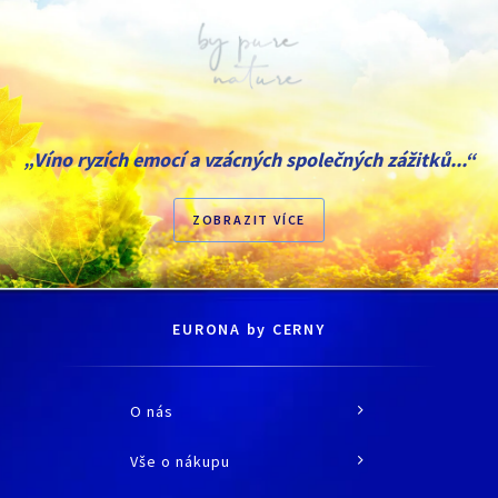
„Víno ryzích emocí a vzácných společných zážitků...“
ZOBRAZIT VÍCE
EURONA by CERNY
O nás
O společnosti
Vše o nákupu
Historie