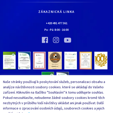
Jak nakupovat
Kariéra
Doprava a platba
Kontaktní údaje
ZÁKAZNICKÁ LINKA
Obchodní podmínky
Chaloupka EURONA by Cerny
Nejčastěji kladené dotazy
+420 491 477 361
Bylo nebylo…
Po - Pá:
8:00
-
16:00
Upravit nastavení ochrany
Vinný sklípek EURONA by Cerny
osobních údajů
Bylo nebylo…
Whistleblowing
Naše stránky používají k poskytování služeb, personalizaci obsahu a
analýze návštěvnosti soubory cookies. které se ukládají do Vašeho
zařízení. Kliknutím na tlačítko "Souhlasím" k tomu udělujete souhlas.
Pokud nesouhlasíte, nebudeme žádné soubory cookies kromě těch
nezbytných v průběhu Vaší návštěvy ukládat ani jinak používat. Další
informace o zpracování osobních údajů, souborech cookies a jejich