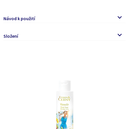
Návod k použití
Nanášejte na vlhkou pokožku rukou a napěňte. Poté
Složení
opláchněte vodou.
Vhodné pro děti od 3 let.
Aqua, Sodium Laureth Sulfate, Cocamidopropyl Betaine,
Glycerin, Styrene/Acrylates Copolymer, Polyquaternium-7,
Dodecyl Pyrrolidone, Sodium Benzoate, Potassium Sorbate,
Aloe Barbadensis Leaf Juice Powder, Citric Acid, Parfum.