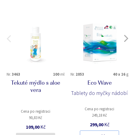
Nr.
3463
100
ml
Nr.
2053
40 x 16
g
Tekuté mýdlo s aloe
Eco Wave
vera
Tablety do myčky nádobí
Cena po registraci
Cena po registraci
249,18 Kč
90,83 Kč
299,00
Kč
109,00
Kč