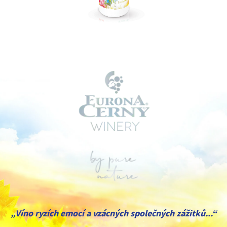
„Víno ryzích emocí a vzácných společných zážitků...“