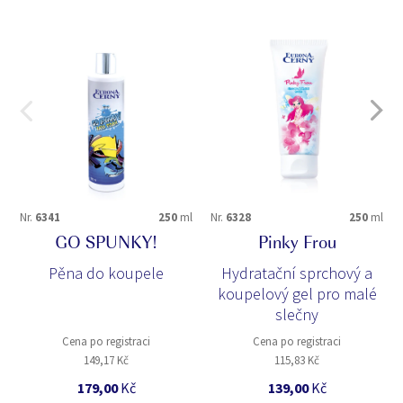
Nr.
6341
250
ml
Nr.
6328
250
ml
GO SPUNKY!
Pinky Frou
Pěna do koupele
Hydratační sprchový a
koupelový gel pro malé
slečny
Cena po registraci
Cena po registraci
149,17 Kč
115,83 Kč
179,00
Kč
139,00
Kč