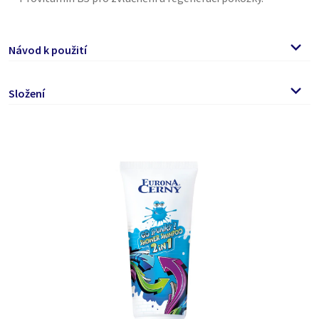
Návod k použití
Gel naneste na mokré vlasy či tělo krouživými pohyby
Složení
vytvořte pěnu. Poté opláchněte čistou vodou a osušte.
Vhodný pro každodenní použití.
Aqua, Cocamidopropyl Betaine, Sodium Cocoyl Isethionate,
Určeno pro děti od 3 let.
Lauryl Glucoside, Sodium PCA, Polyglyceryl-3 Caprate, PCA
Glyceryl Oleate, Coco Capryate/Caprate, Aloe Barbadensis
Leaf Juice Powder, Hydrolyzed Silk, Tocopheryl Acetate,
Panthenol, Tocopherol, Imidazolidinyl Urea, Benzyl Alcohol,
Ethylhexylglycerin, Phenoxyethanol, Citric Acid, Parfum.