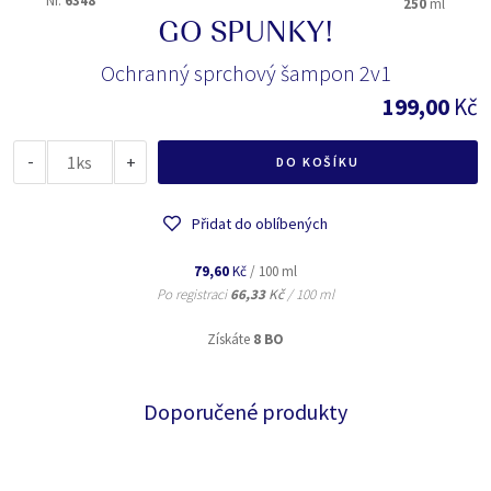
Nr.
6348
250
ml
GO SPUNKY!
Ochranný sprchový šampon 2v1
199,00
Kč
-
ks
+
DO KOŠÍKU
Přidat do oblíbených
79,60
Kč
/ 100 ml
Po registraci
66,33
Kč
/ 100 ml
Získáte
8 BO
Doporučené produkty