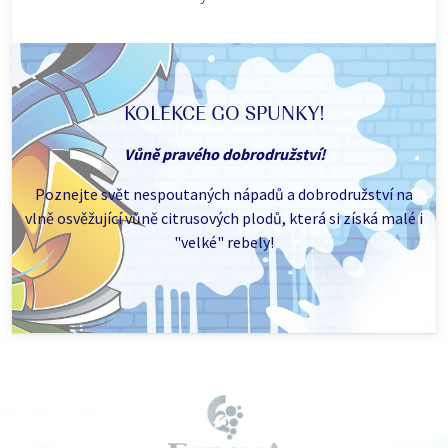
KOLEKCE GO SPUNKY!
Vůně pravého dobrodružství!
Poznejte svět nespoutaných nápadů a dobrodružství na
vlně osvěžující vůně citrusových plodů, která si získá malé i
"velké" rebely!