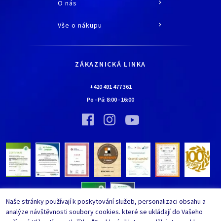
O nás
O společnosti
Vše o nákupu
Historie
Jak nakupovat
Kariéra
Doprava a platba
Kontaktní údaje
ZÁKAZNICKÁ LINKA
Obchodní podmínky
Chaloupka EURONA by Cerny
Nejčastěji kladené dotazy
+420 491 477 361
Bylo nebylo…
Po - Pá:
8:00
-
16:00
Upravit nastavení ochrany
Vinný sklípek EURONA by Cerny
osobních údajů
Bylo nebylo…
Whistleblowing
Naše stránky používají k poskytování služeb, personalizaci obsahu a
analýze návštěvnosti soubory cookies. které se ukládají do Vašeho