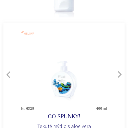
GELOVÁ
Nr.
6329
400
ml
GO SPUNKY!
Tekuté mýdlo s aloe vera