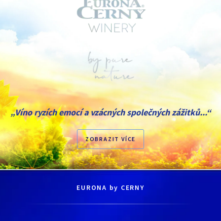
„Víno ryzích emocí a vzácných společných zážitků...“
ZOBRAZIT VÍCE
EURONA by CERNY