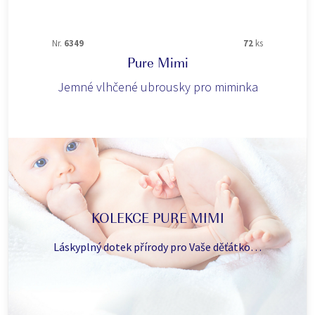
Nr.
6349
72
ks
Pure Mimi
Jemné vlhčené ubrousky pro miminka
KOLEKCE PURE MIMI
Láskyplný dotek přírody pro Vaše děťátko…