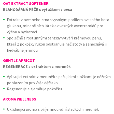
OAT EXTRACT SOFTENER
BLAHODÁRNÁ PÉČE s výtažkem z ovsa
Extrakt z ovesného zrna s vysokým podílem ovesného beta
glukanu, minerálních látek a ovesných aventramidů pro
výživu a hydrataci.
Společně s rostlinnými tenzidy vytváří krémovou pěnu,
která z pokožky rukou odstraňuje nečistoty a zanechává ji
hedvábně jemnou.
GENTLE APRICOT
REGENERACE s extraktem z meruněk
Vyživující extrakt z meruněk s pečujícími složkami je něžným
pohlazením pro Vaše děťátko.
Regeneruje a zjemňuje pokožku.
AROMA WELLNESS
Uklidňující aroma s příjemnou vůní sladkých meruněk