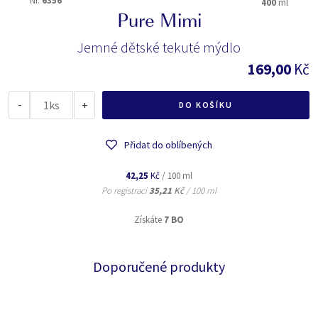
Nr.
6356
400
ml
Pure Mimi
Jemné dětské tekuté mýdlo
169,00
Kč
-
ks
+
DO KOŠÍKU
Přidat do oblíbených
42,25
Kč
/ 100 ml
Po registraci
35,21
Kč
/ 100 ml
Získáte
7 BO
Doporučené produkty