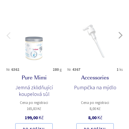
Nr.
6362
280
g
Nr.
4367
1
ks
Pure Mimi
Accessories
Jemná zklidňující
Pumpička na mýdlo
koupelová sůl
Cena po registraci
Cena po registraci
165,83 Kč
8,00 Kč
199,00
Kč
8,00
Kč
DO KOŠÍKU
DO KOŠÍKU