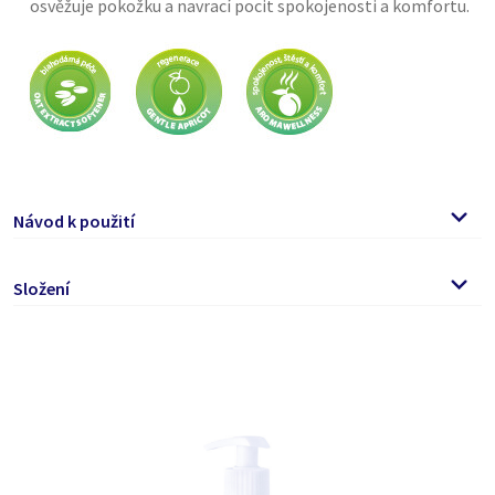
osvěžuje pokožku a navrací pocit spokojenosti a komfortu.
Návod k použití
Kapku mýdla naneste na vlhkou pokožku rukou a jemnou
Složení
masáží vytvořte pěnu.
Poté důkladně opláchněte čistou vodou.
Aqua, Cocamidopropyl Betaine, Lauryl Glucoside, Glycerin,
Sodium Cocoyl Isethionate, Panthenol, Aroma, Avena Sativa
Kernel Extract, Prunus Armeniaca Fruit Extract,
Caprylic/Capric Triglyceride, Magnesium Aluminum Silicate,
Tocopherol, Benzyl Alcohol, Ethylhexylglycerin, Xanthan
Gum, Citric Acid, Lactic Acid, Sorbic Acid, Potassium Sorbate,