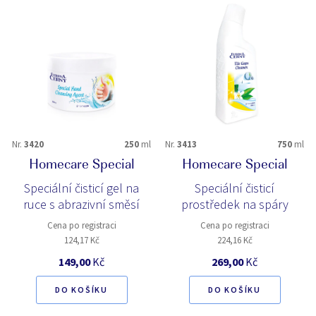
Nr.
3420
250
ml
Nr.
3413
750
ml
Homecare Special
Homecare Special
Speciální čisticí gel na
Speciální čisticí
ruce s abrazivní směsí
prostředek na spáry
Cena po registraci
Cena po registraci
124,17 Kč
224,16 Kč
149,00
Kč
269,00
Kč
DO KOŠÍKU
DO KOŠÍKU