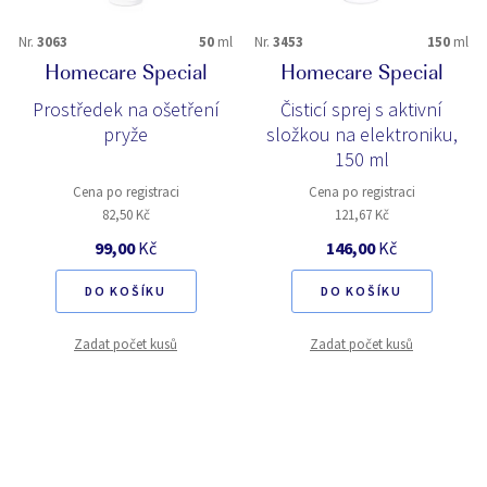
Nr.
3063
50
ml
Nr.
3453
150
ml
Homecare Special
Homecare Special
Prostředek na ošetření
Čisticí sprej s aktivní
pryže
složkou na elektroniku,
150 ml
Cena po registraci
Cena po registraci
82,50 Kč
121,67 Kč
99,00
Kč
146,00
Kč
DO KOŠÍKU
DO KOŠÍKU
Zadat počet kusů
Zadat počet kusů