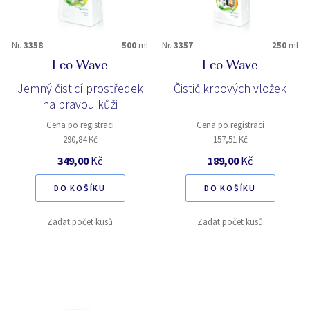
Nr.
3358
500
ml
Nr.
3357
250
ml
Eco Wave
Eco Wave
Jemný čisticí prostředek
Čistič krbových vložek
na pravou kůži
Cena po registraci
Cena po registraci
290,84 Kč
157,51 Kč
349,00
Kč
189,00
Kč
DO KOŠÍKU
DO KOŠÍKU
Zadat počet kusů
Zadat počet kusů