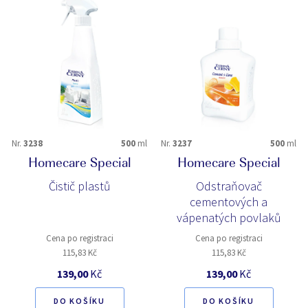
Nr.
3238
500
ml
Nr.
3237
500
ml
Homecare Special
Homecare Special
Čistič plastů
Odstraňovač
cementových a
vápenatých povlaků
Cena po registraci
Cena po registraci
115,83 Kč
115,83 Kč
139,00
Kč
139,00
Kč
DO KOŠÍKU
DO KOŠÍKU