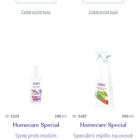
Zadat počet kusů
Zadat počet kusů
Nr.
3233
100
ml
Nr.
3187
500
ml
Homecare Special
Homecare Special
Sprej proti molům
Speciální mýdlo na ovoce