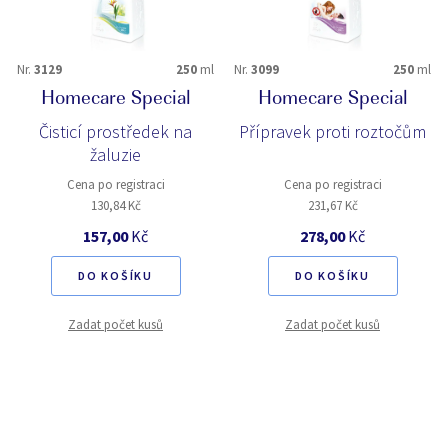
Nr.
3129
250
ml
Nr.
3099
250
ml
Homecare Special
Homecare Special
Čisticí prostředek na
Přípravek proti roztočům
žaluzie
Cena po registraci
Cena po registraci
130,84 Kč
231,67 Kč
157,00
Kč
278,00
Kč
DO KOŠÍKU
DO KOŠÍKU
Zadat počet kusů
Zadat počet kusů