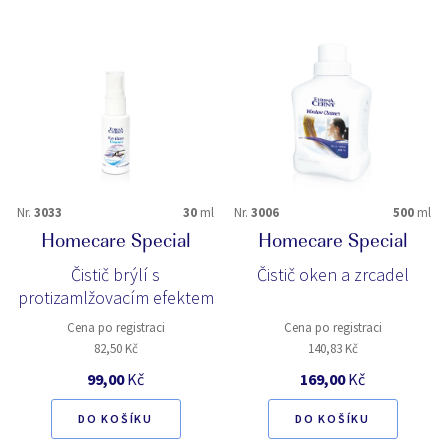
Nr.
3033
30
ml
Nr.
3006
500
ml
Homecare Special
Homecare Special
Čistič brýlí s
Čistič oken a zrcadel
protizamlžovacím efektem
Cena po registraci
Cena po registraci
82,50 Kč
140,83 Kč
99,00
Kč
169,00
Kč
DO KOŠÍKU
DO KOŠÍKU