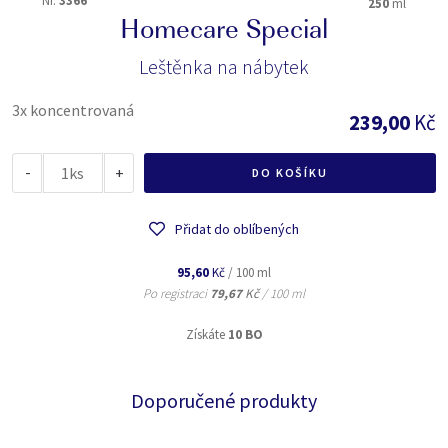
Nr.
3366
250
ml
Homecare Special
Leštěnka na nábytek
3x koncentrovaná
239,00
Kč
-
ks
+
DO KOŠÍKU
Přidat do oblíbených
95,60
Kč
/ 100 ml
Po registraci
79,67
Kč
/ 100 ml
Získáte
10 BO
Doporučené produkty