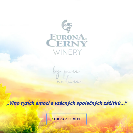
„Víno ryzích emocí a vzácných společných zážitků...“
ZOBRAZIT VÍCE