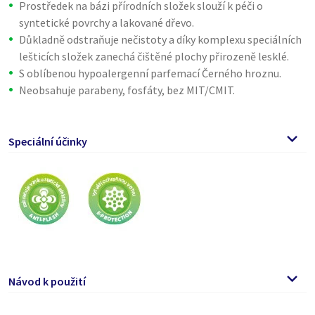
Prostředek na bázi přírodních složek slouží k péči o
syntetické povrchy a lakované dřevo.
Důkladně odstraňuje nečistoty a díky komplexu speciálních
lešticích složek zanechá čištěné plochy přirozeně lesklé.
S oblíbenou hypoalergenní parfemací Černého hroznu.
Neobsahuje parabeny, fosfáty, bez MIT/CMIT.
Speciální účinky
Návod k použití
Před použitím protřepejte.