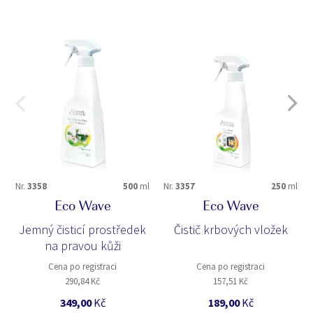
Nr.
3358
500
ml
Nr.
3357
250
ml
Eco Wave
Eco Wave
Jemný čisticí prostředek
Čistič krbových vložek
na pravou kůži
Cena po registraci
Cena po registraci
290,84 Kč
157,51 Kč
349,00
Kč
189,00
Kč