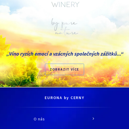
„Víno ryzích emocí a vzácných společných zážitků...“
ZOBRAZIT VÍCE
EURONA by CERNY
O nás