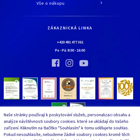
O společnosti
Vše o nákupu
Historie
Jak nakupovat
Kariéra
Doprava a platba
Kontaktní údaje
ZÁKAZNICKÁ LINKA
Obchodní podmínky
Chaloupka EURONA by Cerny
Nejčastěji kladené dotazy
+420 491 477 361
Bylo nebylo…
Po - Pá:
8:00
-
16:00
Upravit nastavení ochrany
Vinný sklípek EURONA by Cerny
osobních údajů
Bylo nebylo…
Whistleblowing
Naše stránky používají k poskytování služeb, personalizaci obsahu a
analýze návštěvnosti soubory cookies. které se ukládají do Vašeho
zařízení. Kliknutím na tlačítko "Souhlasím" k tomu udělujete souhlas.
Pokud nesouhlasíte, nebudeme žádné soubory cookies kromě těch