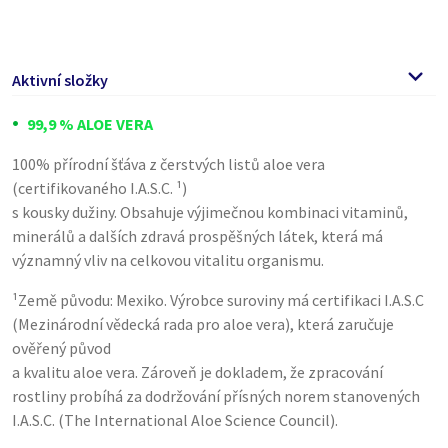
Aktivní složky
99,9 % ALOE VERA
100% přírodní šťáva z čerstvých listů aloe vera
(certifikovaného I.A.S.C. ¹)
s kousky dužiny. Obsahuje výjimečnou kombinaci vitaminů,
minerálů a dalších zdravá prospěšných látek, která má
významný vliv na celkovou vitalitu organismu.
¹Země původu: Mexiko. Výrobce suroviny má certifikaci I.A.S.C
(Mezinárodní vědecká rada pro aloe vera), která zaručuje
ověřený původ
a kvalitu aloe vera. Zároveň je dokladem, že zpracování
rostliny probíhá za dodržování přísných norem stanovených
I.A.S.C. (The International Aloe Science Council).