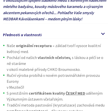
v okouzlujícím spojení sladkého medu s kořenitým nádechem
mletého badyánu, kousky máslového karamelu a výrazným
akcentem pekanových ořechů... Pohlaďte Vaše smysly
MEDBAR Kávolásenkami – medem plným lásky!
Přednosti a vlastnosti
Naše
originální receptura –
základ tvoří vysoce kvalitní
květový med.
Pochází od našich
vlastních včelstev,
s láskou a péčí se o
ně staráme
v okolí malebné přírody CHKO Broumovsko.
Ruční výroba probíhá v novém potravinářském provozu
Eurony
v Mezilečí!
S prestižním
certifikátem kvality
ČESKÝ MED
uděleným
Výzkumným ústavem včelařským.
Tradiční metoda pastování (krystalizace) zachovává medu