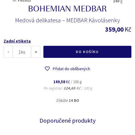
Nr.
PB2021
240
g
BOHEMIAN MEDBAR
Medová delikatesa – MEDBAR Kávolásenky
359,00
Kč
Zadní etiketa
-
ks
+
DO KOŠÍKU
Přidat do oblíbených
149,58
Kč
/ 100 g
Po registraci
124,65
Kč
/ 100 g
Získáte
14 BO
Doporučené produkty