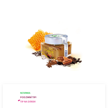
na pečivo nebo s ním slepovat vánoční cukroví či si ho bez
máslový
karamel (cukr, glukózový sirup, slazené
výčitek vychutnat jen tak na lžičce.
kondenzované
mléko,
solené
máslo
, voda), káva CC CERNY
Skladujte v temnu a suchu při teplotě do 25 °C.
CAFÉ 1 %.
NOVINKA