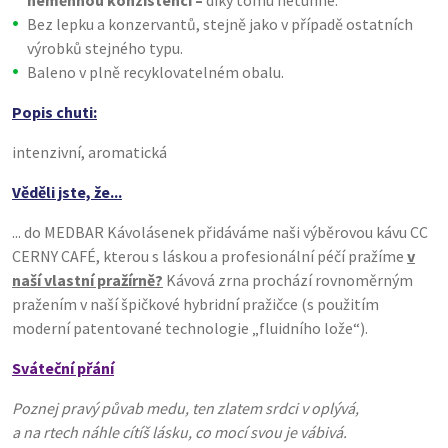
neměnnou konzistenci –
díky tomu netuhne.
Bez lepku a konzervantů, stejně jako v případě ostatních
výrobků stejného typu.
Baleno v plně recyklovatelném obalu.
Popis chuti:
intenzivní, aromatická
Věděli jste, že...
... do MEDBAR Kávolásenek přidáváme naši výběrovou kávu CC
CERNY CAFÉ, kterou s láskou a profesionální péčí pražíme
v
naší vlastní pražírně?
Kávová zrna prochází rovnoměrným
pražením v naší špičkové hybridní pražičce (s použitím
moderní patentované technologie „fluidního lože“).
Sváteční přání
Poznej pravý půvab medu, ten zlatem srdci v oplývá,
a na rtech náhle cítíš lásku, co mocí svou je vábivá.