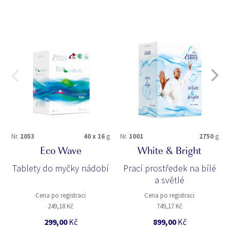
Nr.
2053
40 x 16
g
Nr.
1001
2750
g
Eco Wave
White & Bright
Tablety do myčky nádobí
Prací prostředek na bílé
a světlé
Cena po registraci
Cena po registraci
249,18 Kč
749,17 Kč
299,00
Kč
899,00
Kč