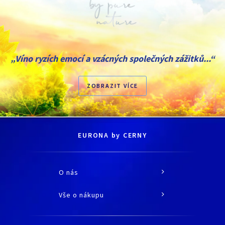
„Víno ryzích emocí a vzácných společných zážitků...“
ZOBRAZIT VÍCE
EURONA by CERNY
O nás
O společnosti
Vše o nákupu
Historie
Jak nakupovat
Kariéra