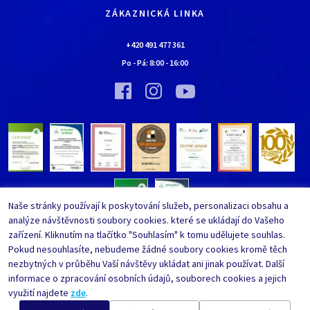
Doprava a platba
Kontaktní údaje
ZÁKAZNICKÁ LINKA
Obchodní podmínky
Chaloupka EURONA by Cerny
Nejčastěji kladené dotazy
+420 491 477 361
Bylo nebylo…
Po - Pá:
8:00
-
16:00
Upravit nastavení ochrany
Vinný sklípek EURONA by Cerny
osobních údajů
Bylo nebylo…
Whistleblowing
Naše stránky používají k poskytování služeb, personalizaci obsahu a
analýze návštěvnosti soubory cookies. které se ukládají do Vašeho
zařízení. Kliknutím na tlačítko "Souhlasím" k tomu udělujete souhlas.
Pokud nesouhlasíte, nebudeme žádné soubory cookies kromě těch
nezbytných v průběhu Vaší návštěvy ukládat ani jinak používat. Další
informace o zpracování osobních údajů, souborech cookies a jejich
využití najdete
zde
.