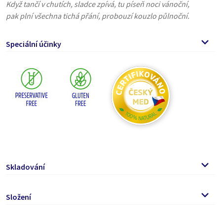
Když tančí v chutích, sladce zpívá, tu píseň noci vánoční,
pak plní všechna tichá přání, probouzí kouzlo půlnoční.
Speciální účinky
Skladování
MEDBAR Kávolásenky
se hodí například do snídaňových
Složení
kaší nebo třeba k palačinkám. Sladký medový „krém“ si
můžete namazat také
Pastovaný med 87 %,
pekanové ořechy
7,3 %, badyán 0,5 %,