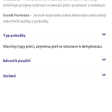
zmírňuje projevy stárnutí a navrací pleti pružnost a hebkost.
Scrub Formula
– Jemné krystalky cukru dokonale odstraňují
odumřelé buňky z pokožky.
Typ pokožky
Všechny typy pleti, zejména pleť se sklonem k dehydrataci.
Návod k použití
Doporučujeme používat 1–2x týdně. Používejte na odlíčenou a
Složení
vyčištěnou pleť, před aplikací krémů. Lehkými krouživými
pohyby naneste přiměřené množství peelingu na navlhčenou
Helianthus annuus seed oil, Sucrose, Glycerin, Prunus amygdalus
pleť. Po dočištění pleti důkladně opláchněte vlažnou vodou,
dulcis oil, Sucrose laurate, Parfum, Aqua, Sucrose stearate,
ideálně s pomocí houbičky. Není určeno pro odličování.
Phenoxyethanol, Tocopheryl acetate, Triethylene glycol, linalool,
alpha-isomethyl ionone, hydroxycitronellal.