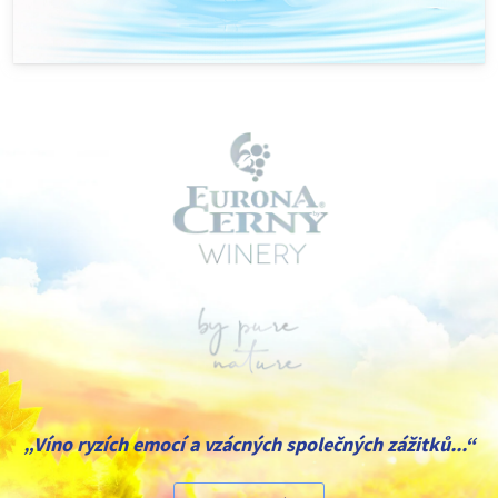
„Víno ryzích emocí a vzácných společných zážitků...“