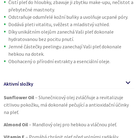
Čistí pleť do hloubky, zbavuje ji zbytku make-upu, nečistot a
přebytečné mastnoty.
Odstraňuje odumřelé kožní buňky a uvolňuje ucpané póry.
Dodává pleti vitalitu, svěžest a mladistvý vzhled.
Díky unikátním olejům zanechá Vaši pleť dokonale
hydratovanou bez pocitu pnutí.
Jemné částečky peelingu zanechají Vaši pleť dokonale
hebkou na dotek.
Obohacený o přírodní extrakty a esenciální oleje.
Aktivní složky
Sunflower Oil
– Slunečnicový olej zvláčňuje a revitalizuje
citlivou pokožku, má dokonalé pečující a antioxidační účinky
na pleť.
Almond Oil
– Mandlový olej pro hebkou a vláčnou pleť.
Vitamin E
– Pomáhá chránit pleť před volnými radikály,