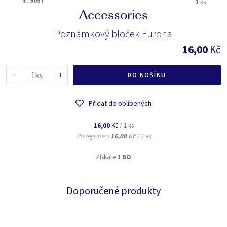
Nr.
9057
1
ks
Accessories
Poznámkový bloček Eurona
16,00
Kč
-
ks
+
DO KOŠÍKU
Přidat do oblíbených
16,00
Kč
/ 1 ks
Po registraci
16,00
Kč
/ 1 ks
Získáte
1 BO
Doporučené produkty