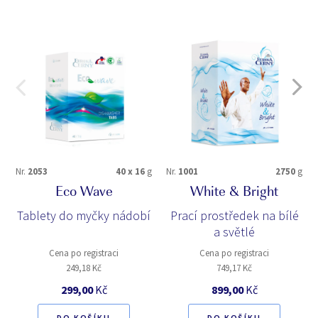
Nr.
2053
40 x 16
g
Nr.
1001
2750
g
Eco Wave
White & Bright
Tablety do myčky nádobí
Prací prostředek na bílé
a světlé
Cena po registraci
Cena po registraci
249,18 Kč
749,17 Kč
299,00
Kč
899,00
Kč
DO KOŠÍKU
DO KOŠÍKU