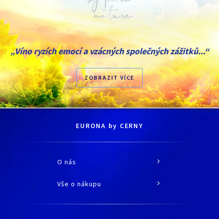
„Víno ryzích emocí a vzácných společných zážitků...“
ZOBRAZIT VÍCE
EURONA by CERNY
O nás
O společnosti
Vše o nákupu
Historie
Jak nakupovat
Kariéra
Doprava a platba