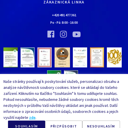
Kontaktní údaje
ZÁKAZNICKÁ LINKA
Obchodní podmínky
Chaloupka EURONA by Cerny
Nejčastěji kladené dotazy
+420 491 477 361
Bylo nebylo…
Po - Pá:
8:00
-
16:00
Upravit nastavení ochrany
Vinný sklípek EURONA by Cerny
osobních údajů
Bylo nebylo…
Whistleblowing
Naše stránky používají k poskytování služeb, personalizaci obsahu a
analýze návštěvnosti soubory cookies. které se ukládají do Vašeho
zařízení. Kliknutím na tlačítko "Souhlasím" k tomu udělujete souhlas.
Pokud nesouhlasíte, nebudeme žádné soubory cookies kromě těch
nezbytných v průběhu Vaší návštěvy ukládat ani jinak používat. Další
informace o zpracování osobních údajů, souborech cookies a jejich
využití najdete
zde
.
SOUHLASÍM
PŘIZPŮSOBIT
NESOUHLASÍM