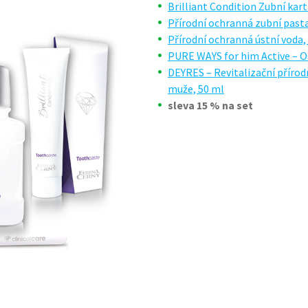
Brilliant Condition Zubní kar
Přírodní ochranná zubní pasta
Přírodní ochranná ústní voda,
PURE WAYS for him Active – Os
DEYRES – Revitalizační přírodn
muže, 50 ml
sleva 15 % na set