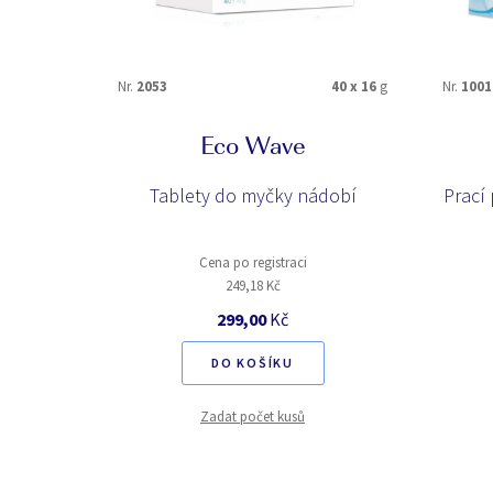
Nr.
2053
40 x 16
g
Nr.
1001
Eco Wave
Tablety do myčky nádobí
Prací 
Cena po registraci
249,18 Kč
299,00
Kč
DO KOŠÍKU
Zadat počet kusů