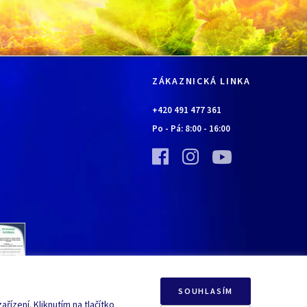
ZÁKAZNICKÁ LINKA
+420 491 477 361
Po - Pá:
8:00
-
16:00
SOUHLASÍM
řízení. Kliknutím na tlačítko