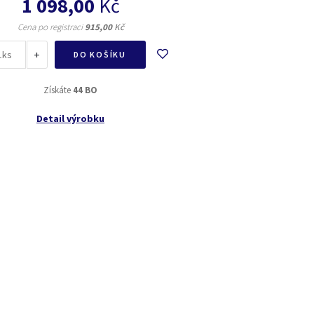
1 098,00
Kč
Cena po registraci
915,00
Kč
+
ks
DO KOŠÍKU
Získáte
44 BO
Detail výrobku