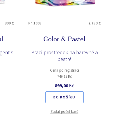
800
g
Nr.
1003
2 750
g
Nr.
4050
al
Color & Pastel
gent s
Prací prostředek na barevné a
pestré
Cena po registraci
749,17 Kč
899,00
Kč
DO KOŠÍKU
Zadat počet kusů