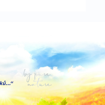
ků...“