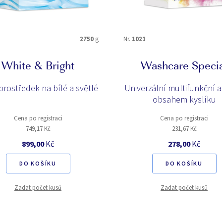
2750
g
Nr.
1021
White & Bright
Washcare Speci
prostředek na bílé a světlé
Univerzální multifunkční a
obsahem kyslíku
Cena po registraci
Cena po registraci
749,17 Kč
231,67 Kč
899,00
Kč
278,00
Kč
DO KOŠÍKU
DO KOŠÍKU
Zadat počet kusů
Zadat počet kusů