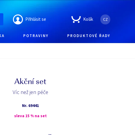
Přihlásit se
Košík
CZ
KA
POTRAVINY
PRODUKTOVÉ ŘADY
Akční set
Víc než jen péče
Nr.
69441
sleva 15 % na set