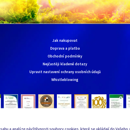
Jak nakupovat
Doprava a platba
Obchodní podmínky
Nejčastěji kladené dotazy
Upravit nastavení ochrany osobních údajů
Whistleblowing
sahu a analýze návštěvnosti soubory cookies. které se ukládají do Vašeho za