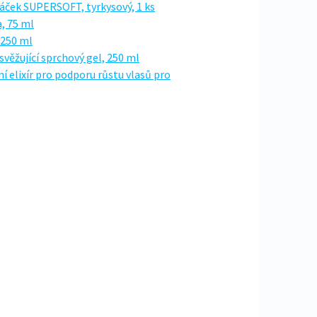
táček SUPERSOFT, tyrkysový, 1 ks
, 75 ml
 250 ml
věžující sprchový gel, 250 ml
í elixír pro podporu růstu vlasů pro