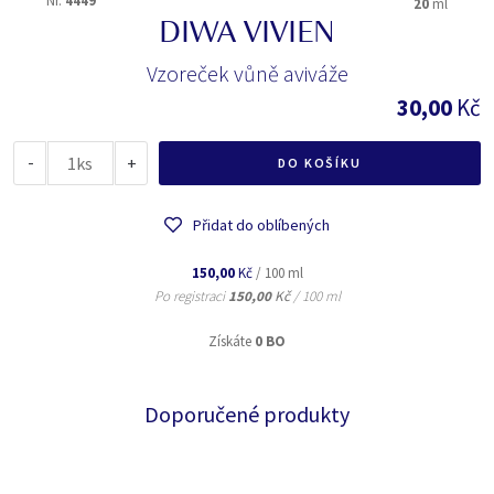
Nr.
4449
20
ml
DIWA VIVIEN
Vzoreček vůně aviváže
30,00
Kč
-
ks
+
DO KOŠÍKU
Přidat do oblíbených
150,00
Kč
/ 100 ml
Po registraci
150,00
Kč
/ 100 ml
Získáte
0 BO
Doporučené produkty