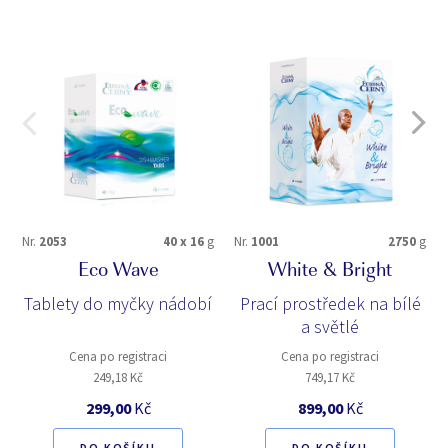
Nr.
2053
40 x 16
g
Nr.
1001
2750
g
Eco Wave
White & Bright
Tablety do myčky nádobí
Prací prostředek na bílé
a světlé
Cena po registraci
Cena po registraci
249,18 Kč
749,17 Kč
299,00
Kč
899,00
Kč
DO KOŠÍKU
DO KOŠÍKU