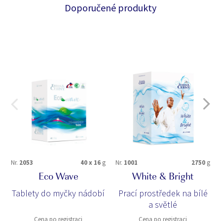
Doporučené produkty
Nr.
2053
40 x 16
g
Nr.
1001
2750
g
Eco Wave
White & Bright
Tablety do myčky nádobí
Prací prostředek na bílé
a světlé
Cena po registraci
Cena po registraci