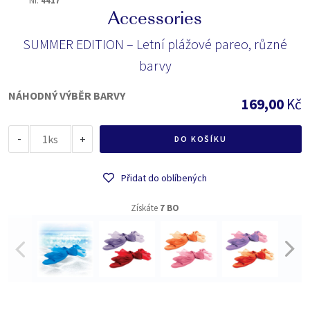
Nr.
4417
Accessories
SUMMER EDITION – Letní plážové pareo, různé
barvy
NÁHODNÝ VÝBĚR BARVY
169,00
Kč
-
ks
+
DO KOŠÍKU
Přidat do oblíbených
Získáte
7 BO