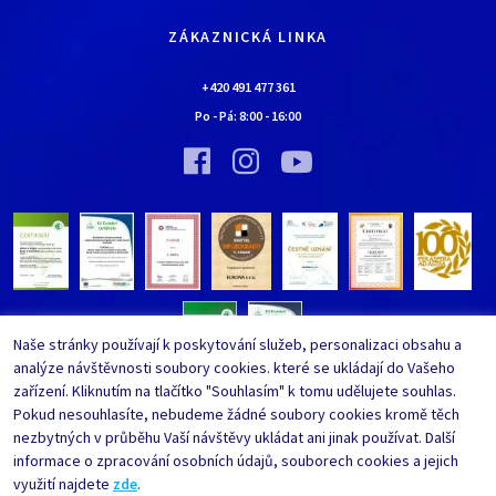
Kariéra
Doprava a platba
Kontaktní údaje
ZÁKAZNICKÁ LINKA
Obchodní podmínky
Chaloupka EURONA by Cerny
Nejčastěji kladené dotazy
+420 491 477 361
Bylo nebylo…
Po - Pá:
8:00
-
16:00
Upravit nastavení ochrany
Vinný sklípek EURONA by Cerny
osobních údajů
Bylo nebylo…
Whistleblowing
Naše stránky používají k poskytování služeb, personalizaci obsahu a
analýze návštěvnosti soubory cookies. které se ukládají do Vašeho
zařízení. Kliknutím na tlačítko "Souhlasím" k tomu udělujete souhlas.
Pokud nesouhlasíte, nebudeme žádné soubory cookies kromě těch
nezbytných v průběhu Vaší návštěvy ukládat ani jinak používat. Další
informace o zpracování osobních údajů, souborech cookies a jejich
využití najdete
zde
.