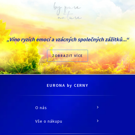
„Víno ryzích emocí a vzácných společných zážitků...“
ZOBRAZIT VÍCE
EURONA by CERNY
O nás
O společnosti
Vše o nákupu
Historie
Jak nakupovat