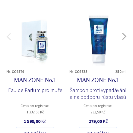
Nr.
CC6791
Nr.
CC6735
250
ml
MAN ZONE No.1
MAN ZONE No.1
Eau de Parfum pro muže
Šampon proti vypadávání
a na podporu růstu vlasů
Cena po registraci
Cena po registraci
1 332,50 Kč
232,50 Kč
1 599,00
Kč
279,00
Kč
DO KOŠÍKU
DO KOŠÍKU