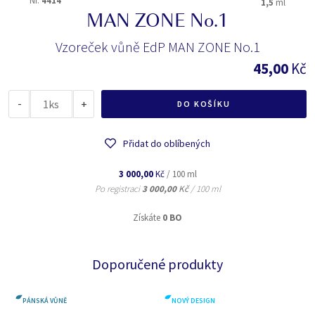
Nr.
4414
1,5
ml
MAN ZONE No.1
Vzoreček vůně EdP MAN ZONE No.1
45,00
Kč
-
ks
+
DO KOŠÍKU
Přidat do oblíbených
3 000,00
Kč
/ 100 ml
Po registraci
3 000,00
Kč
/ 100 ml
Získáte
0 BO
Doporučené produkty
PÁNSKÁ VŮNĚ
NOVÝ DESIGN