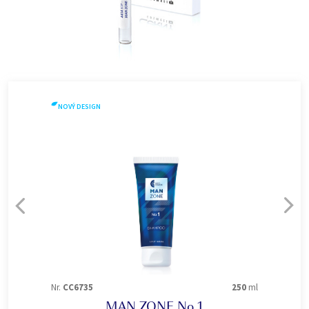
NOVÝ DESIGN
Nr.
CC6735
250
ml
MAN ZONE No.1