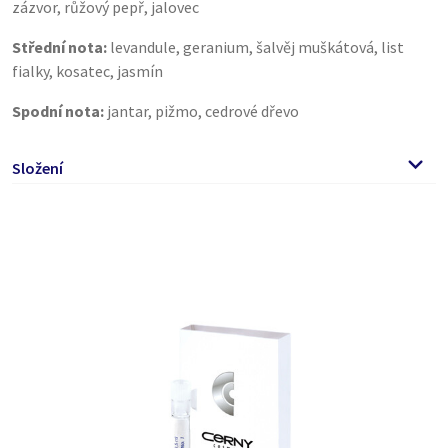
zázvor, růžový pepř, jalovec
Střední nota:
levandule, geranium, šalvěj muškátová, list
fialky, kosatec, jasmín
Spodní nota:
jantar, pižmo, cedrové dřevo
Složení
Alcohol Denat., Parfum, Aqua, alpha-Isomethyl Ionene, Citral,
Citronellol, Coumarin, Geraniol, Limonene, Linalool.