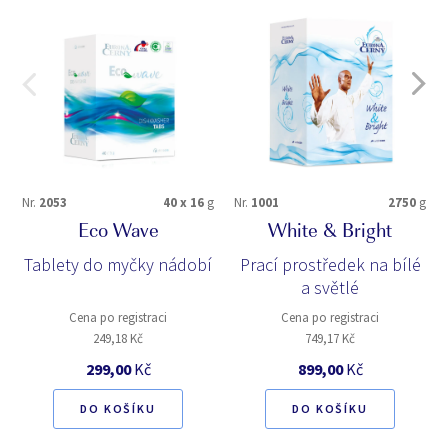
Nr.
2053
40 x 16
g
Nr.
1001
2750
g
Eco Wave
White & Bright
Tablety do myčky nádobí
Prací prostředek na bílé
a světlé
Cena po registraci
Cena po registraci
249,18 Kč
749,17 Kč
299,00
Kč
899,00
Kč
DO KOŠÍKU
DO KOŠÍKU