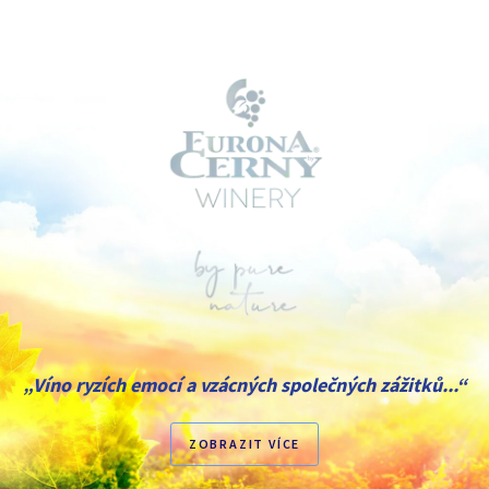
„Víno ryzích emocí a vzácných společných zážitků...“
ZOBRAZIT VÍCE