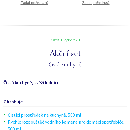
Zadat počet kusů
Zadat počet kusů
Detail výrobku
Akční set
Čistá kuchyně
Čistá kuchyně, svěží lednice!
Obsahuje
Čisticí prostředek na kuchyně, 500 ml
Rychlorozpouštěč vodního kamene pro domácí spotřebiče,
500 ml