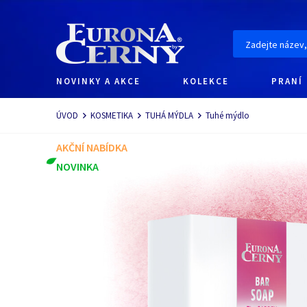
NOVINKY A AKCE
KOLEKCE
PRANÍ
Navigace
ÚVOD
KOSMETIKA
TUHÁ MÝDLA
Tuhé mýdlo
AKČNÍ NABÍDKA
NOVINKA