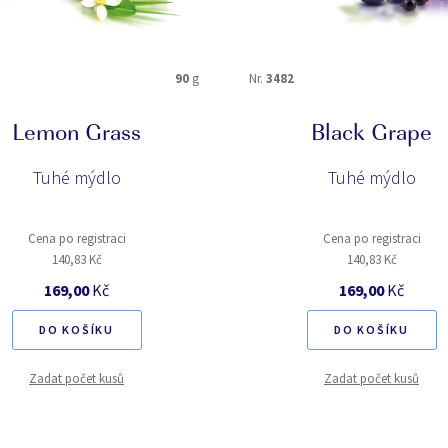
90
g
Nr.
3482
Lemon Grass
Black Grape
Tuhé mýdlo
Tuhé mýdlo
Cena po registraci
Cena po registraci
140,83 Kč
140,83 Kč
169,00
Kč
169,00
Kč
DO KOŠÍKU
DO KOŠÍKU
Zadat počet kusů
Zadat počet kusů