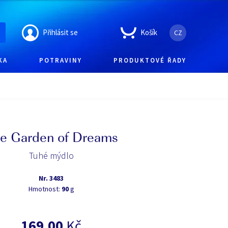
Přihlásit se
Košík
CZ
KA
POTRAVINY
PRODUKTOVÉ ŘADY
e Garden of Dreams
Tuhé mýdlo
Nr.
3483
Hmotnost:
90
g
169,00
Kč