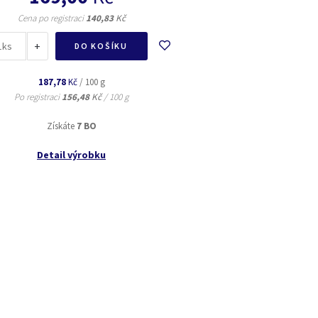
Cena po registraci
140,83
Kč
+
ks
DO KOŠÍKU
187,78
Kč
/ 100 g
Po registraci
156,48
Kč
/ 100 g
Získáte
7 BO
Detail výrobku