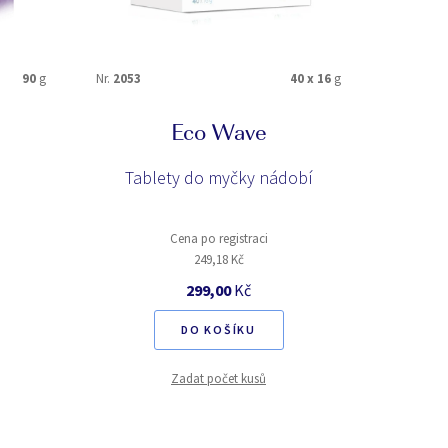
90
g
Nr.
2053
40 x 16
g
Nr.
1001
Eco Wave
Tablety do myčky nádobí
Prací p
Cena po registraci
249,18 Kč
299,00
Kč
DO KOŠÍKU
Zadat počet kusů