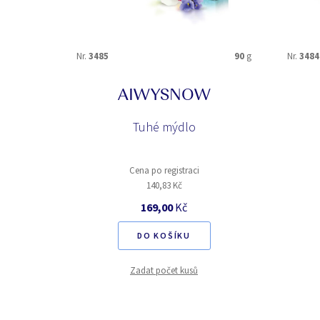
Nr.
3485
90
g
Nr.
3484
AIWYSNOW
Tuhé mýdlo
Cena po registraci
140,83 Kč
169,00
Kč
DO KOŠÍKU
Zadat počet kusů