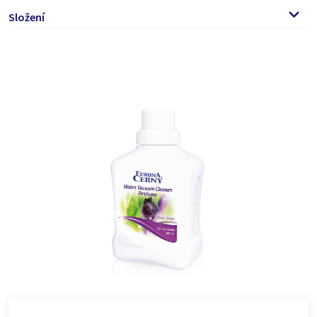
Parfém nalijte do filtrační nádoby s vodou ve vysavači.
Složení
Na každých 1,5 l vody aplikujte 5–10 ml parfému (40 ml =
jeden uzávěr).
parfémy, Phenoxyethanol, Linalool, Citronellol, Hexyl
Parfém neslouží jako náhrada za čisticí prostředky.
cinnamal, Limonene