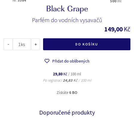
Nr.
3384
500
ml
Black Grape
Parfém do vodních vysavačů
149,00
Kč
-
ks
+
DO KOŠÍKU
Přidat do oblíbených
29,80
Kč
/ 100 ml
Po registraci
24,83
Kč
/ 100 ml
Získáte
6 BO
Doporučené produkty