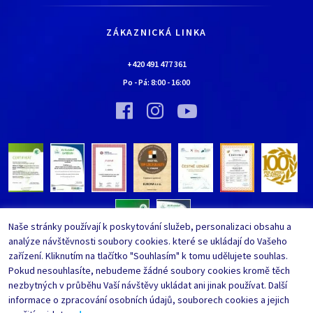
Jak nakupovat
Kariéra
Doprava a platba
Kontaktní údaje
ZÁKAZNICKÁ LINKA
Obchodní podmínky
Chaloupka EURONA by Cerny
Nejčastěji kladené dotazy
+420 491 477 361
Bylo nebylo…
Po - Pá:
8:00
-
16:00
Upravit nastavení ochrany
Vinný sklípek EURONA by Cerny
osobních údajů
Bylo nebylo…
Whistleblowing
Naše stránky používají k poskytování služeb, personalizaci obsahu a
analýze návštěvnosti soubory cookies. které se ukládají do Vašeho
zařízení. Kliknutím na tlačítko "Souhlasím" k tomu udělujete souhlas.
Pokud nesouhlasíte, nebudeme žádné soubory cookies kromě těch
nezbytných v průběhu Vaší návštěvy ukládat ani jinak používat. Další
informace o zpracování osobních údajů, souborech cookies a jejich