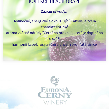
KOLEKCE BLACK GRAPE
Zázrak přírody...
Jedinečné, energické a okouzlující. Takové je zcela
charakteristické
aroma vzácné odrůdy "Černého hroznu", které je doplněno
o svěží
harmonii kapek rosy a vůni sluncem prohřáté vinice.