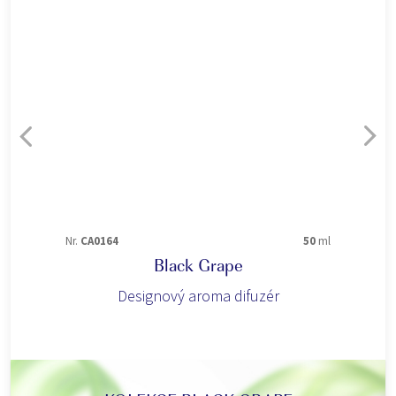
Nr.
CA0164
50
ml
Black Grape
Designový aroma difuzér