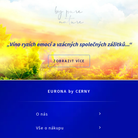
„Víno ryzích emocí a vzácných společných zážitků...“
ZOBRAZIT VÍCE
EURONA by CERNY
O nás
O společnosti
Vše o nákupu
Historie