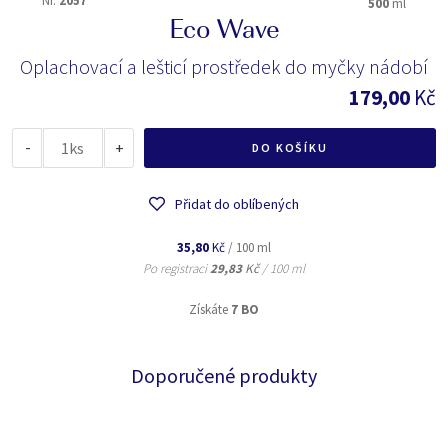
Nr.
2057
500
ml
Eco Wave
Oplachovací a lešticí prostředek do myčky nádobí
179,00
Kč
-
ks
+
DO KOŠÍKU
Přidat do oblíbených
35,80
Kč
/ 100 ml
Po registraci
29,83
Kč
/ 100 ml
Získáte
7 BO
Doporučené produkty