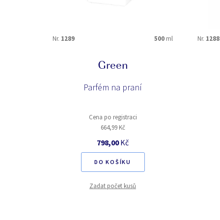
Nr.
1289
500
ml
Nr.
1288
Green
Parfém na praní
Cena po registraci
664,99 Kč
798,00
Kč
DO KOŠÍKU
Zadat počet kusů