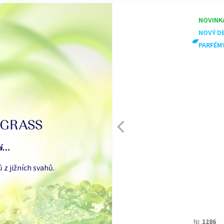
Způsobuje vážné podráždění očí.
dlouhodobými účinky. Je-li nutn
NOVINKA
nebo štítek výrobku. Uchovávej
NOVÝ DESI
důkladně omyjte ruce a zasažené 
PARFÉMY N
Odstraňte obsah / obal podle mí
 GRASS
ná…
 z jižních svahů.
90
g
Nr.
1286