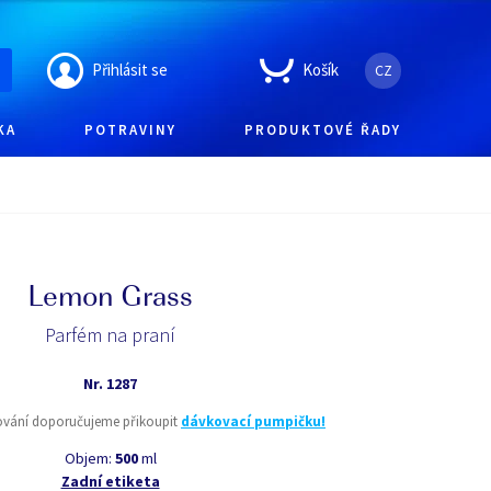
Přihlásit se
Košík
CZ
KA
POTRAVINY
PRODUKTOVÉ ŘADY
Lemon Grass
Parfém na praní
Nr.
1287
ování doporučujeme přikoupit
dávkovací pumpičku!
Objem:
500
ml
Zadní etiketa