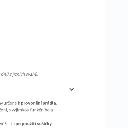
rónů z jižních svahů.
y určené k
provonění prádla
.
ení, s výjimkou funkčního a
 svěžest
i po použití sušičky.