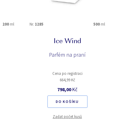
200
ml
Nr.
1285
500
ml
Nr.
1284
Ice Wind
Parfém na praní
Cena po registraci
664,99 Kč
798,00
Kč
DO KOŠÍKU
Zadat počet kusů