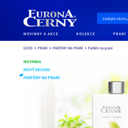
NOVINKY A AKCE
KOLEKCE
PRANÍ
Navigace
ÚVOD
PRANÍ
PARFÉMY NA PRANÍ
Parfém na praní
NOVINKA
NOVÝ DESIGN
PARFÉMY NA PRANÍ