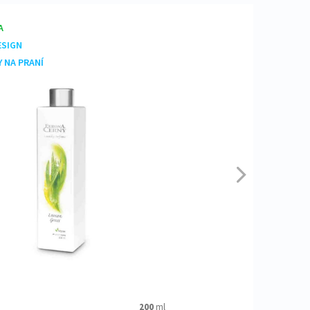
 Toxický pro vodní organismy, s
á lékařská pomoc, mějte po ruce obal
te mimo dosah dětí. Po manipulaci
GN
části těla. Používejte ochranné brýle.
A PRANÍ
stních předpisů.
200
ml