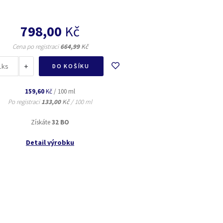
798,00
Kč
Cena po registraci
664,99
Kč
+
ks
DO KOŠÍKU
159,60
Kč
/ 100 ml
Po registraci
133,00
Kč
/ 100 ml
Získáte
32 BO
Detail výrobku