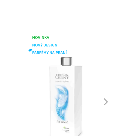
NOVINKA
NOVÝ D
NOVÝ DESIGN
PARFÉM
PARFÉMY NA PRANÍ