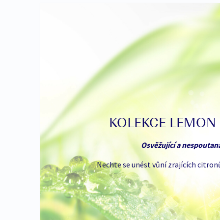
AKČNÍ NABÍDKA
NOVINKA
KOLEKCE LEMON
Osvěžující a nespouta
Nechte se unést vůní zrajících citronů
Nr.
3484