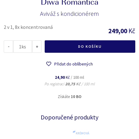
Diwa Romantica
Aviváž s kondicionérem
2 v 1, 8x koncentrovaná
249,00
Kč
-
ks
+
DO KOŠÍKU
Přidat do oblíbených
24,90
Kč
/ 100 ml
Po registraci
20,75
Kč
/ 100 ml
Získáte
10 BO
Doporučené produkty
KRÉMOVÁ