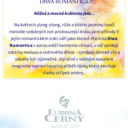
DIWA ROMANTICA
Něžná a mocná královna jara...
Na květech ylang-ylang, růže a bílého jasmínu tančí
melodie vzdušných not probouzející krásu jarní přírody. V
jejím romantickém srdci září jako klenot éterická
Diwa
Romantica
s aurou svěží harmonie citrusů, v níž vynikají
odstíny mošusu a cedrového dřeva – symbolu ženské síly a
odvahy být výjimečná. Její vůně s vábivým kouzlem
magnolie vypráví tajuplný příběh lásky, který završuje
sladký střípek ambry...