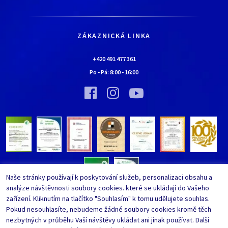
Historie
Jak nakupovat
Kariéra
Doprava a platba
Kontaktní údaje
ZÁKAZNICKÁ LINKA
Obchodní podmínky
Chaloupka EURONA by Cerny
Nejčastěji kladené dotazy
+420 491 477 361
Bylo nebylo…
Po - Pá:
8:00
-
16:00
Upravit nastavení ochrany
Vinný sklípek EURONA by Cerny
osobních údajů
Bylo nebylo…
Whistleblowing
Naše stránky používají k poskytování služeb, personalizaci obsahu a
analýze návštěvnosti soubory cookies. které se ukládají do Vašeho
zařízení. Kliknutím na tlačítko "Souhlasím" k tomu udělujete souhlas.
Pokud nesouhlasíte, nebudeme žádné soubory cookies kromě těch
nezbytných v průběhu Vaší návštěvy ukládat ani jinak používat. Další