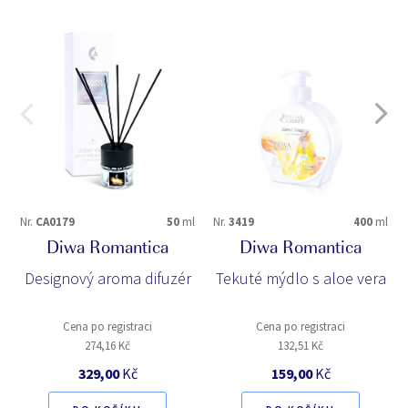
Nr.
CA0179
50
ml
Nr.
3419
400
ml
Diwa Romantica
Diwa Romantica
Designový aroma difuzér
Tekuté mýdlo s aloe vera
Cena po registraci
Cena po registraci
274,16 Kč
132,51 Kč
329,00
Kč
159,00
Kč