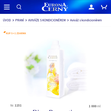
Navigace
ÚVOD
PRANÍ
AVIVÁŽE S KONDICIONÉREM
Aviváž s kondicionérem
KUP 5 = 1 ZDARMA
Nr.
1251
1 000
ml