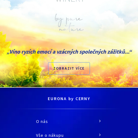
„Víno ryzích emocí a vzácných společných zážitků...“
ZOBRAZIT VÍCE
EURONA by CERNY
O nás
O společnosti
Vše o nákupu