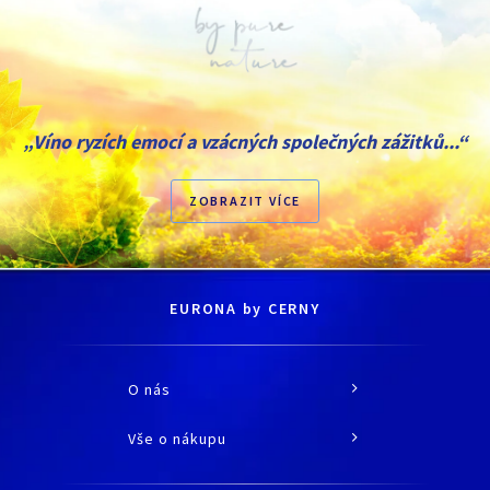
„Víno ryzích emocí a vzácných společných zážitků...“
ZOBRAZIT VÍCE
EURONA by CERNY
O nás
O společnosti
Vše o nákupu
Historie
Jak nakupovat