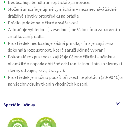
Neobsahuje bělidla ani optické zjasňovače.
Složení umožňuje úplné vymáchání – nezanechává žádné
dráždivé zbytky prostředku na prádle.
Prádlo je dokonale čisté a svěže voní.
Zabraňuje vyblednutí, zešednutí, nežádoucímu zabarvení a
žmolkování prádla.
Prostředek neobsahuje žádná plnidla, čímž je zajištěna
dokonalá rozpustnost, která zaručí účinné vyprání.
Dokonalá rozpustnost zajišťuje účinné čištění – účinkuje
okamžitě a napadá obtížně odstranitelnou špínu a skvrny (i
skvrny od vajec, krve, trávy…).
Prostředek je možno použít při všech teplotách (30-90 °C) a
na všechny druhy tkanin vhodných k praní.
Speciální účinky