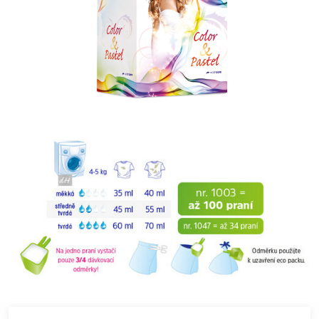
zasažené části těla. Používejte ochranné brýle / ochranné
rukavice. Přetrvává-li podráždění očí: Vyhledejte lékařskou
pomoc / ošetření. Odstraňte obsah/obal předáním oprávněné
osobě k nakládání s odpady nebo vrácením dodavateli.