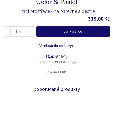
Color & Pastel
Prací prostředek na barevné a pestré
339,00
Kč
-
ks
+
DO KOŠÍKU
Přidat do oblíbených
36,26
Kč
/ 100 g
Po registraci
30,21
Kč
/ 100 g
Získáte
14 BO
Doporučené produkty