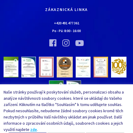
Kariéra
Doprava a platba
Kontaktní údaje
ZÁKAZNICKÁ LINKA
Obchodní podmínky
Chaloupka EURONA by Cerny
Nejčastěji kladené dotazy
+420 491 477 361
Bylo nebylo…
Po - Pá:
8:00
-
16:00
Upravit nastavení ochrany
Vinný sklípek EURONA by Cerny
osobních údajů
Bylo nebylo…
Whistleblowing
Naše stránky používají k poskytování služeb, personalizaci obsahu a
analýze návštěvnosti soubory cookies. které se ukládají do Vašeho
zařízení. Kliknutím na tlačítko "Souhlasím" k tomu udělujete souhlas.
Pokud nesouhlasíte, nebudeme žádné soubory cookies kromě těch
nezbytných v průběhu Vaší návštěvy ukládat ani jinak používat. Další
informace o zpracování osobních údajů, souborech cookies a jejich
využití najdete
zde
.