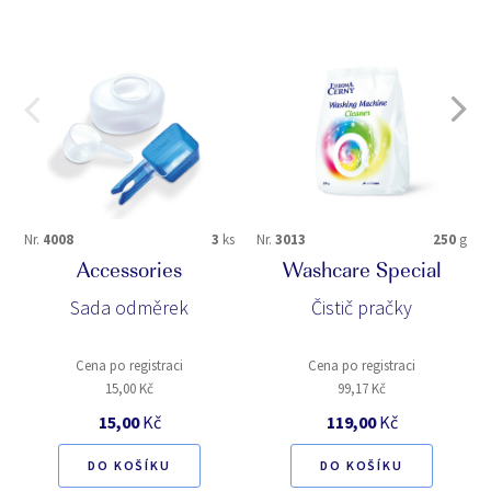
Nr.
4008
3
ks
Nr.
3013
250
g
Accessories
Washcare Special
Sada odměrek
Čistič pračky
Cena po registraci
Cena po registraci
15,00 Kč
99,17 Kč
15,00
Kč
119,00
Kč
DO KOŠÍKU
DO KOŠÍKU