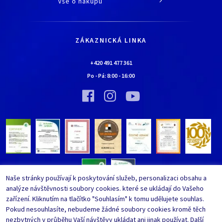
Vše o nákupu
Historie
Jak nakupovat
Kariéra
Doprava a platba
Kontaktní údaje
ZÁKAZNICKÁ LINKA
Obchodní podmínky
Chaloupka EURONA by Cerny
Nejčastěji kladené dotazy
+420 491 477 361
Bylo nebylo…
Po - Pá:
8:00
-
16:00
Upravit nastavení ochrany
Vinný sklípek EURONA by Cerny
osobních údajů
Bylo nebylo…
Whistleblowing
Naše stránky používají k poskytování služeb, personalizaci obsahu a
analýze návštěvnosti soubory cookies. které se ukládají do Vašeho
zařízení. Kliknutím na tlačítko "Souhlasím" k tomu udělujete souhlas.
Pokud nesouhlasíte, nebudeme žádné soubory cookies kromě těch
nezbytných v průběhu Vaší návštěvy ukládat ani jinak používat. Další