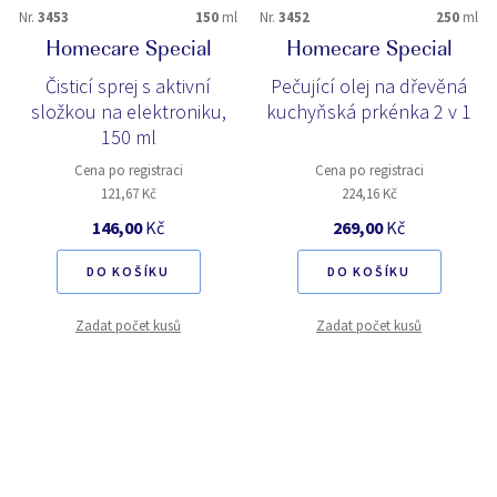
Nr.
3453
150
ml
Nr.
3452
250
ml
Homecare Special
Homecare Special
Čisticí sprej s aktivní
Pečující olej na dřevěná
složkou na elektroniku,
kuchyňská prkénka 2 v 1
150 ml
Cena po registraci
Cena po registraci
121,67 Kč
224,16 Kč
146,00
Kč
269,00
Kč
DO KOŠÍKU
DO KOŠÍKU
Zadat počet kusů
Zadat počet kusů