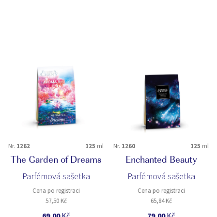
Nr.
1262
125
ml
Nr.
1260
125
ml
The Garden of Dreams
Enchanted Beauty
Parfémová sašetka
Parfémová sašetka
Cena po registraci
Cena po registraci
57,50 Kč
65,84 Kč
69,00
Kč
79,00
Kč