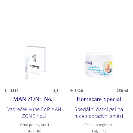
Nr.
4414
1,5
ml
Nr.
3420
250
ml
MAN ZONE No.1
Homecare Special
Vzoreček vůně EdP MAN
Speciální čisticí gel na
ZONE No.1
ruce s abrazivní směsí
Cena po registraci
Cena po registraci
45,00 Kč
124,17 Kč