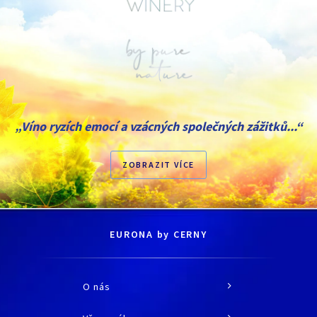
„Víno ryzích emocí a vzácných společných zážitků...“
ZOBRAZIT VÍCE
EURONA by CERNY
O nás
O společnosti