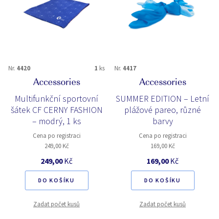
Nr.
4420
1
ks
Nr.
4417
Accessories
Accessories
Multifunkční sportovní
SUMMER EDITION – Letní
šátek CF CERNY FASHION
plážové pareo, různé
– modrý, 1 ks
barvy
Cena po registraci
Cena po registraci
249,00 Kč
169,00 Kč
249,00
Kč
169,00
Kč
DO KOŠÍKU
DO KOŠÍKU
Zadat počet kusů
Zadat počet kusů