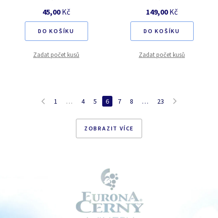
45,00
Kč
149,00
Kč
DO KOŠÍKU
DO KOŠÍKU
Zadat počet kusů
Zadat počet kusů
1
…
4
5
6
7
8
…
23
ZOBRAZIT VÍCE