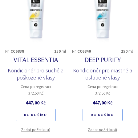
Nr.
CC6838
250
ml
Nr.
CC6840
250
ml
VITAL ESSENTIA
DEEP PURIFY
Kondicionér pro suché a
Kondicionér pro mastné a
poškozené vlasy
oslabené vlasy
Cena po registraci
Cena po registraci
372,50 Kč
372,50 Kč
447,00
Kč
447,00
Kč
DO KOŠÍKU
DO KOŠÍKU
Zadat počet kusů
Zadat počet kusů