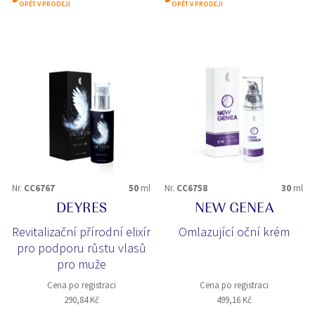
OPĚT V PRODEJI
OPĚT V PRODEJI
Nr.
CC6767
50
ml
Nr.
CC6758
30
ml
DEYRES
NEW GENEA
Revitalizační přírodní elixír
Omlazující oční krém
pro podporu růstu vlasů
pro muže
Cena po registraci
Cena po registraci
290,84 Kč
499,16 Kč