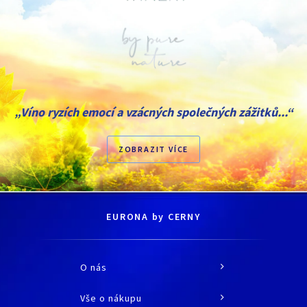
„Víno ryzích emocí a vzácných společných zážitků...“
ZOBRAZIT VÍCE
EURONA by CERNY
O nás
O společnosti
Vše o nákupu