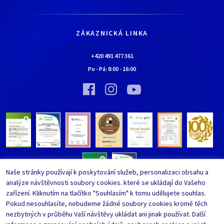
Historie
Jak nakupovat
Kariéra
Doprava a platba
Kontaktní údaje
ZÁKAZNICKÁ LINKA
Obchodní podmínky
Chaloupka EURONA by Cerny
Nejčastěji kladené dotazy
+420 491 477 361
Bylo nebylo…
Po - Pá:
8:00
-
16:00
Upravit nastavení ochrany
Vinný sklípek EURONA by Cerny
osobních údajů
Bylo nebylo…
Whistleblowing
Naše stránky používají k poskytování služeb, personalizaci obsahu a
analýze návštěvnosti soubory cookies. které se ukládají do Vašeho
zařízení. Kliknutím na tlačítko "Souhlasím" k tomu udělujete souhlas.
Pokud nesouhlasíte, nebudeme žádné soubory cookies kromě těch
nezbytných v průběhu Vaší návštěvy ukládat ani jinak používat. Další