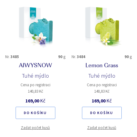
Nr.
3485
90
g
Nr.
3484
90
g
AIWYSNOW
Lemon Grass
Tuhé mýdlo
Tuhé mýdlo
Cena po registraci
Cena po registraci
140,83 Kč
140,83 Kč
169,00
Kč
169,00
Kč
DO KOŠÍKU
DO KOŠÍKU
Zadat počet kusů
Zadat počet kusů