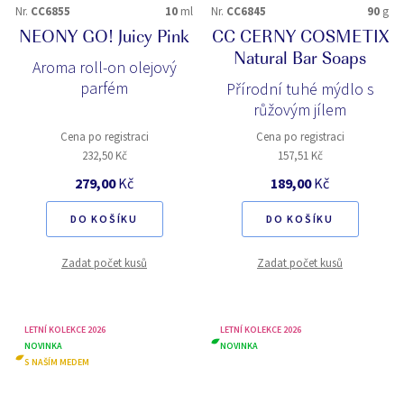
Nr.
CC6855
10
ml
Nr.
CC6845
90
g
NEONY GO! Juicy Pink
CC CERNY COSMETIX
Natural Bar Soaps
Aroma roll-on olejový
parfém
Přírodní tuhé mýdlo s
růžovým jílem
Cena po registraci
Cena po registraci
232,50 Kč
157,51 Kč
279,00
Kč
189,00
Kč
DO KOŠÍKU
DO KOŠÍKU
Zadat počet kusů
Zadat počet kusů
LETNÍ KOLEKCE 2026
LETNÍ KOLEKCE 2026
NOVINKA
NOVINKA
S NAŠÍM MEDEM