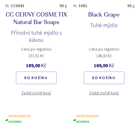
Nr.
CC6843
90
g
Nr.
3482
90
g
CC CERNY COSMETIX
Black Grape
Natural Bar Soaps
Tuhé mýdlo
Přírodní tuhé mýdlo s
kávou
Cena po registraci
Cena po registraci
157,51 Kč
140,83 Kč
189,00
Kč
169,00
Kč
DO KOŠÍKU
DO KOŠÍKU
Zadat počet kusů
Zadat počet kusů
AKČNÍ NABÍDKA
AKČNÍ NABÍDKA
NOVINKA
NOVINKA