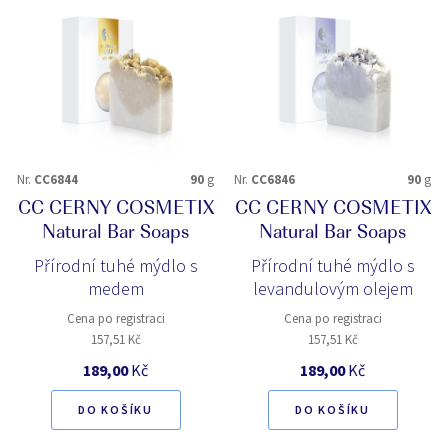
Nr.
CC6844
90
g
Nr.
CC6846
90
g
CC CERNY COSMETIX
CC CERNY COSMETIX
Natural Bar Soaps
Natural Bar Soaps
Přírodní tuhé mýdlo s
Přírodní tuhé mýdlo s
medem
levandulovým olejem
Cena po registraci
Cena po registraci
157,51 Kč
157,51 Kč
189,00
Kč
189,00
Kč
DO KOŠÍKU
DO KOŠÍKU