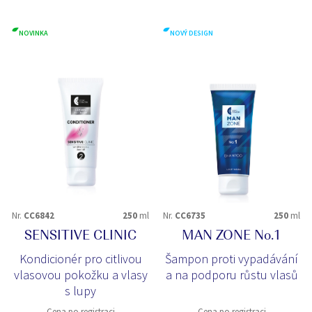
NOVINKA
NOVÝ DESIGN
Nr.
CC6842
250
ml
Nr.
CC6735
250
ml
SENSITIVE CLINIC
MAN ZONE No.1
Kondicionér pro citlivou
Šampon proti vypadávání
vlasovou pokožku a vlasy
a na podporu růstu vlasů
s lupy
Cena po registraci
Cena po registraci