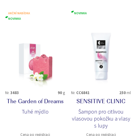
AKČNÍ NABÍDKA
NOVINKA
NOVINKA
Nr.
3483
90
g
Nr.
CC6841
250
ml
The Garden of Dreams
SENSITIVE CLINIC
Tuhé mýdlo
Šampon pro citlivou
vlasovou pokožku a vlasy
s lupy
Cena po registraci
Cena po registraci