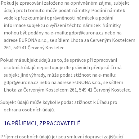
)
Pokud je zpracování založeno na oprávněném zájmu, subjekt
údajů proti tomuto může podat námitky. Podání námitek
vede k přezkoumání oprávněnosti námitek a podání
informace subjektu o vyřízení těchto námitek. Námitky
mohou být podány na e-mailu: gdpr@eurona.cz nebo na
adrese EURONA s.r.o., se sídlem Lhota za Červeným Kostelcem
261, 549 41 Červený Kostelec.
Pokud má subjekt údajů za to, že správce při zpracování
osobních údajů nepostupuje dle právních předpisů či má
subjekt jiné výhrady, může podat stížnost na e-mailu:
gdpr@eurona.cz nebo na adrese EURONA s.r.o., se sídlem
Lhota za Červeným Kostelcem 261, 549 41 Červený Kostelec.
)
Subjekt údajů může kdykoliv podat stížnost k Úřadu pro
ochranu osobních údajů.
16.
PŘÍJEMCI, ZPRACOVATELÉ
)
Příjemci osobních údajů je/jsou smluvní dopravci zajišťující