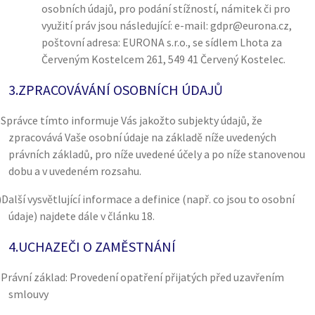
osobních údajů, pro podání stížností, námitek či pro
využití práv jsou následující: e-mail: gdpr@eurona.cz,
poštovní adresa: EURONA s.r.o., se sídlem Lhota za
Červeným Kostelcem 261, 549 41 Červený Kostelec.
3.
ZPRACOVÁVÁNÍ OSOBNÍCH ÚDAJŮ
)
Správce tímto informuje Vás jakožto subjekty údajů, že
zpracovává Vaše osobní údaje na základě níže uvedených
právních základů, pro níže uvedené účely a po níže stanovenou
dobu a v uvedeném rozsahu.
)
Další vysvětlující informace a definice (např. co jsou to osobní
údaje) najdete dále v článku 18.
4.
UCHAZEČI O ZAMĚSTNÁNÍ
)
Právní základ: Provedení opatření přijatých před uzavřením
smlouvy