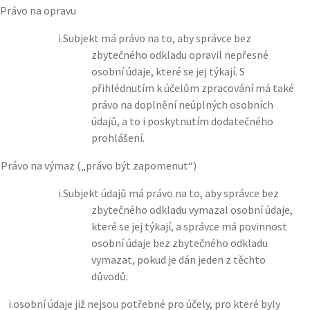
Právo na opravu
i.
Subjekt má právo na to, aby správce bez
zbytečného odkladu opravil nepřesné
osobní údaje, které se jej týkají. S
přihlédnutím k účelům zpracování má také
právo na doplnění neúplných osobních
údajů, a to i poskytnutím dodatečného
prohlášení.
)
Právo na výmaz („právo být zapomenut“)
i.
Subjekt údajů má právo na to, aby správce bez
zbytečného odkladu vymazal osobní údaje,
které se jej týkají, a správce má povinnost
osobní údaje bez zbytečného odkladu
vymazat, pokud je dán jeden z těchto
důvodů:
i.
osobní údaje již nejsou potřebné pro účely, pro které byly