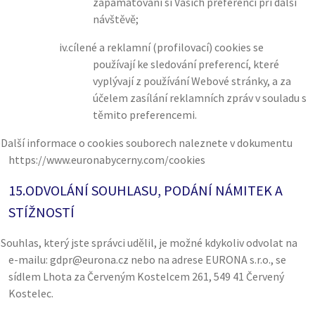
zapamatování si Vašich preferencí při další
návštěvě;
iv.
cílené a reklamní (profilovací) cookies se
používají ke sledování preferencí, které
vyplývají z používání Webové stránky, a za
účelem zasílání reklamních zpráv v souladu s
těmito preferencemi.
)
Další informace o cookies souborech naleznete v dokumentu
https://www.euronabycerny.com/cookies
15.
ODVOLÁNÍ SOUHLASU, PODÁNÍ NÁMITEK A
STÍŽNOSTÍ
)
Souhlas, který jste správci udělil, je možné kdykoliv odvolat na
e-mailu: gdpr@eurona.cz nebo na adrese EURONA s.r.o., se
sídlem Lhota za Červeným Kostelcem 261, 549 41 Červený
Kostelec.