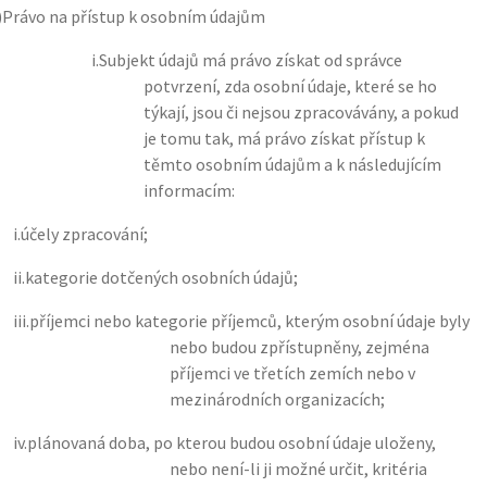
)
Právo na přístup k osobním údajům
i.
Subjekt údajů má právo získat od správce
potvrzení, zda osobní údaje, které se ho
týkají, jsou či nejsou zpracovávány, a pokud
je tomu tak, má právo získat přístup k
těmto osobním údajům a k následujícím
informacím:
i.
účely zpracování;
ii.
kategorie dotčených osobních údajů;
iii.
příjemci nebo kategorie příjemců, kterým osobní údaje byly
nebo budou zpřístupněny, zejména
příjemci ve třetích zemích nebo v
mezinárodních organizacích;
iv.
plánovaná doba, po kterou budou osobní údaje uloženy,
nebo není-li ji možné určit, kritéria