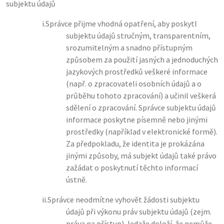
subjektu údajů
i.
Správce přijme vhodná opatření, aby poskytl
subjektu údajů stručným, transparentním,
srozumitelným a snadno přístupným
způsobem za použití jasných a jednoduchých
jazykových prostředků veškeré informace
(např. o zpracovateli osobních údajů a o
průběhu tohoto zpracování) a učinil veškerá
sdělení o zpracování. Správce subjektu údajů
informace poskytne písemně nebo jinými
prostředky (například v elektronické formě).
Za předpokladu, že identita je prokázána
jinými způsoby, má subjekt údajů také právo
zažádat o poskytnutí těchto informací
ústně.
ii.
Správce neodmítne vyhovět žádosti subjektu
údajů při výkonu práv subjektu údajů (zejm.
práva na přístup), ledaže doloží, že nemůže