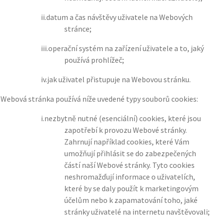
ii.
datum a čas návštěvy uživatele na Webových
stránce;
iii.
operační systém na zařízení uživatele a to, jaký
používá prohlížeč;
iv.
jak uživatel přistupuje na Webovou stránku.
)
Webová stránka používá níže uvedené typy souborů cookies:
i.
nezbytně nutné (esenciální) cookies, které jsou
zapotřebí k provozu Webové stránky.
Zahrnují například cookies, které Vám
umožňují přihlásit se do zabezpečených
částí naší Webové stránky. Tyto cookies
neshromažďují informace o uživatelích,
které by se daly použít k marketingovým
účelům nebo k zapamatování toho, jaké
stránky uživatelé na internetu navštěvovali;