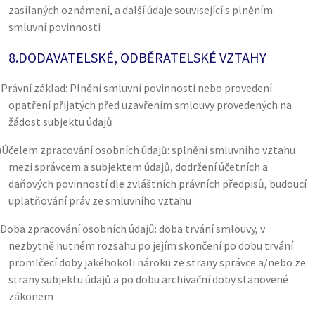
zasílaných oznámení, a další údaje související s plněním
smluvní povinnosti
8.
DODAVATELSKÉ, ODBĚRATELSKÉ VZTAHY
)
Právní základ: Plnění smluvní povinnosti nebo provedení
opatření přijatých před uzavřením smlouvy provedených na
žádost subjektu údajů
)
Účelem zpracování osobních údajů: splnění smluvního vztahu
mezi správcem a subjektem údajů, dodržení účetních a
daňových povinností dle zvláštních právních předpisů, budoucí
uplatňování práv ze smluvního vztahu
Doba zpracování osobních údajů: doba trvání smlouvy, v
nezbytně nutném rozsahu po jejím skončení po dobu trvání
promlčecí doby jakéhokoli nároku ze strany správce a/nebo ze
strany subjektu údajů a po dobu archivační doby stanovené
zákonem