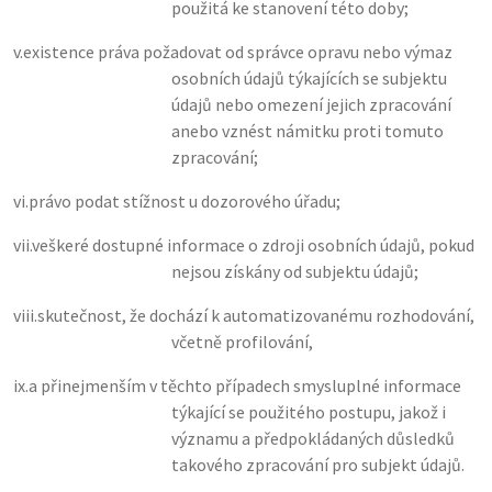
použitá ke stanovení této doby;
v.
existence práva požadovat od správce opravu nebo výmaz
osobních údajů týkajících se subjektu
údajů nebo omezení jejich zpracování
anebo vznést námitku proti tomuto
zpracování;
vi.
právo podat stížnost u dozorového úřadu;
vii.
veškeré dostupné informace o zdroji osobních údajů, pokud
nejsou získány od subjektu údajů;
viii.
skutečnost, že dochází k automatizovanému rozhodování,
včetně profilování,
ix.
a přinejmenším v těchto případech smysluplné informace
týkající se použitého postupu, jakož i
významu a předpokládaných důsledků
takového zpracování pro subjekt údajů.