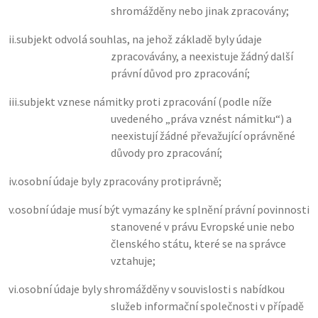
shromážděny nebo jinak zpracovány;
ii.
subjekt odvolá souhlas, na jehož základě byly údaje
zpracovávány, a neexistuje žádný další
právní důvod pro zpracování;
iii.
subjekt vznese námitky proti zpracování (podle níže
uvedeného „práva vznést námitku“) a
neexistují žádné převažující oprávněné
důvody pro zpracování;
iv.
osobní údaje byly zpracovány protiprávně;
v.
osobní údaje musí být vymazány ke splnění právní povinnosti
stanovené v právu Evropské unie nebo
členského státu, které se na správce
vztahuje;
vi.
osobní údaje byly shromážděny v souvislosti s nabídkou
služeb informační společnosti v případě