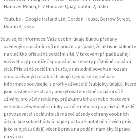
Hanover Reach, 5-7 Hanover Quay, Dublin 2, Irsko
Youtube – Google Ireland Ltd, Gordon House, Barrow Street,
Dublin 4, Irsko
)
Související informace: Vaše osobní údaje budou předány
uvedeným sociálním sítím pouze v případě, že aktivně kliknete
na tlačítko příslušné sociální sítě. V takovém případě zahájí
Váš webový prohlížeč spojování na servery příslušné sociální
sítě. Příslušná sociální síť určuje následně povahu a rozsah
zpracovávaných osobních údajů (jedná se zejména o
informace související s profily uživatelů (subjekty údajů), které
jsou následně ze strany poskytovatele dané sociální sítě
užívány pro účely reklamy, průzkumu trhu a/nebo nastavení
vzhledu své webové stránky zaměřeného na poptávku). Každý
provozovatel sociální sítě má své zásady ochrany osobních
údajů, kde subjekt údajů najde postup k uplatnění svých práv
jako subjektu údajů včetně práva na podání námitky či práva
na výmaz.