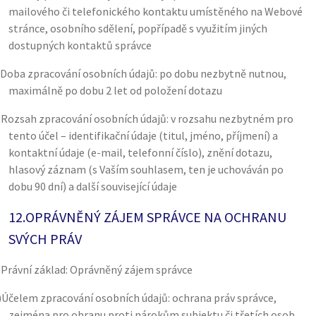
mailového či telefonického kontaktu umístěného na Webové
stránce, osobního sdělení, popřípadě s využitím jiných
dostupných kontaktů správce
Doba zpracování osobních údajů: po dobu nezbytně nutnou,
maximálně po dobu 2 let od položení dotazu
)
Rozsah zpracování osobních údajů: v rozsahu nezbytném pro
tento účel – identifikační údaje (titul, jméno, příjmení) a
kontaktní údaje (e-mail, telefonní číslo), znění dotazu,
hlasový záznam (s Vaším souhlasem, ten je uchováván po
dobu 90 dní) a další související údaje
12.
OPRÁVNĚNÝ ZÁJEM SPRÁVCE NA OCHRANU
SVÝCH PRÁV
)
Právní základ: Oprávněný zájem správce
)
Účelem zpracování osobních údajů: ochrana práv správce,
zejména pro obranu proti nárokům subjektu či třetích osob,