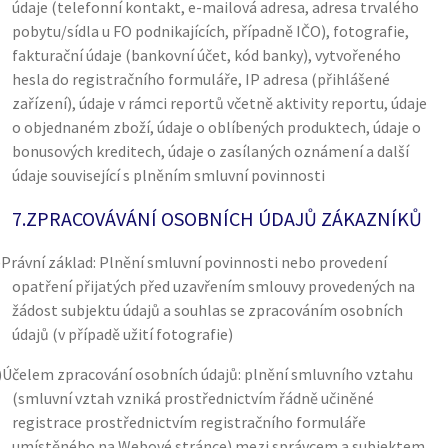
údaje (telefonní kontakt, e-mailová adresa, adresa trvalého
pobytu/sídla u FO podnikajících, případně IČO), fotografie,
fakturační údaje (bankovní účet, kód banky), vytvořeného
hesla do registračního formuláře, IP adresa (přihlášené
zařízení), údaje v rámci reportů včetně aktivity reportu, údaje
o objednaném zboží, údaje o oblíbených produktech, údaje o
bonusových kreditech, údaje o zasílaných oznámení a další
údaje související s plněním smluvní povinnosti
7.
ZPRACOVÁVÁNÍ OSOBNÍCH ÚDAJŮ ZÁKAZNÍKŮ
)
Právní základ: Plnění smluvní povinnosti nebo provedení
opatření přijatých před uzavřením smlouvy provedených na
žádost subjektu údajů a souhlas se zpracováním osobních
údajů (v případě užití fotografie)
)
Účelem zpracování osobních údajů: plnění smluvního vztahu
(smluvní vztah vzniká prostřednictvím řádně učiněné
registrace prostřednictvím registračního formuláře
umístěného na Webové stránce) mezi správcem a subjektem