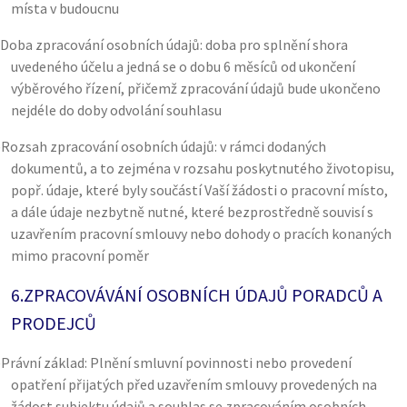
místa v budoucnu
Doba zpracování osobních údajů: doba pro splnění shora
uvedeného účelu a jedná se o dobu 6 měsíců od ukončení
výběrového řízení, přičemž zpracování údajů bude ukončeno
nejdéle do doby odvolání souhlasu
)
Rozsah zpracování osobních údajů: v rámci dodaných
dokumentů, a to zejména v rozsahu poskytnutého životopisu,
popř. údaje, které byly součástí Vaší žádosti o pracovní místo,
a dále údaje nezbytně nutné, které bezprostředně souvisí s
uzavřením pracovní smlouvy nebo dohody o pracích konaných
mimo pracovní poměr
6.
ZPRACOVÁVÁNÍ OSOBNÍCH ÚDAJŮ PORADCŮ A
PRODEJCŮ
)
Právní základ: Plnění smluvní povinnosti nebo provedení
opatření přijatých před uzavřením smlouvy provedených na
žádost subjektu údajů a souhlas se zpracováním osobních