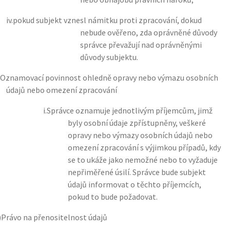
iv.
pokud subjekt vznesl námitku proti zpracování, dokud
nebude ověřeno, zda oprávněné důvody
správce převažují nad oprávněnými
důvody subjektu.
Oznamovací povinnost ohledně opravy nebo výmazu osobních
údajů nebo omezení zpracování
i.
Správce oznamuje jednotlivým příjemcům, jimž
byly osobní údaje zpřístupněny, veškeré
opravy nebo výmazy osobních údajů nebo
omezení zpracování s výjimkou případů, kdy
se to ukáže jako nemožné nebo to vyžaduje
nepřiměřené úsilí. Správce bude subjekt
údajů informovat o těchto příjemcích,
pokud to bude požadovat.
)
Právo na přenositelnost údajů