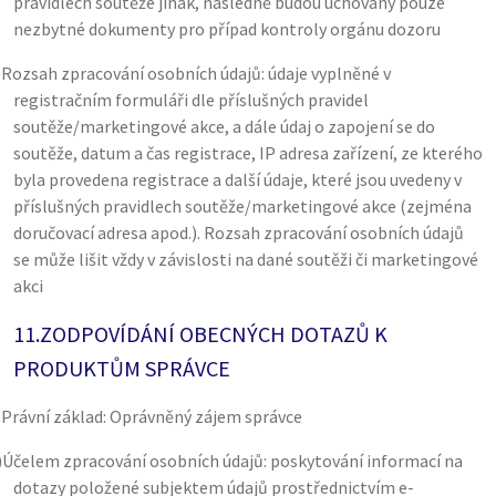
pravidlech soutěže jinak, následně budou uchovány pouze
nezbytné dokumenty pro případ kontroly orgánu dozoru
)
Rozsah zpracování osobních údajů: údaje vyplněné v
registračním formuláři dle příslušných pravidel
soutěže/marketingové akce, a dále údaj o zapojení se do
soutěže, datum a čas registrace, IP adresa zařízení, ze kterého
byla provedena registrace a další údaje, které jsou uvedeny v
příslušných pravidlech soutěže/marketingové akce (zejména
doručovací adresa apod.). Rozsah zpracování osobních údajů
se může lišit vždy v závislosti na dané soutěži či marketingové
akci
11.
ZODPOVÍDÁNÍ OBECNÝCH DOTAZŮ K
PRODUKTŮM SPRÁVCE
)
Právní základ: Oprávněný zájem správce
)
Účelem zpracování osobních údajů: poskytování informací na
dotazy položené subjektem údajů prostřednictvím e-