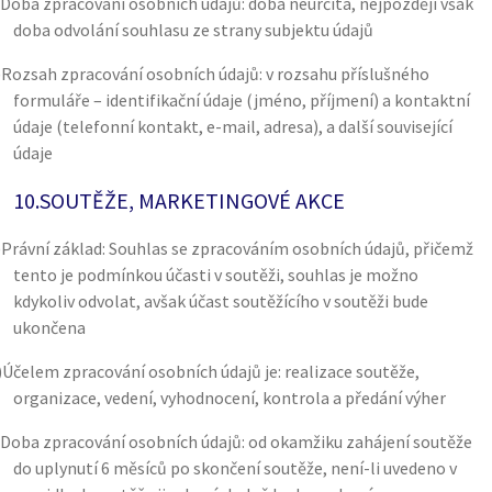
Doba zpracování osobních údajů: doba neurčitá, nejpozději však
doba odvolání souhlasu ze strany subjektu údajů
)
Rozsah zpracování osobních údajů: v rozsahu příslušného
formuláře – identifikační údaje (jméno, příjmení) a kontaktní
údaje (telefonní kontakt, e-mail, adresa), a další související
údaje
10.
SOUTĚŽE, MARKETINGOVÉ AKCE
)
Právní základ: Souhlas se zpracováním osobních údajů, přičemž
tento je podmínkou účasti v soutěži, souhlas je možno
kdykoliv odvolat, avšak účast soutěžícího v soutěži bude
ukončena
)
Účelem zpracování osobních údajů je: realizace soutěže,
organizace, vedení, vyhodnocení, kontrola a předání výher
Doba zpracování osobních údajů: od okamžiku zahájení soutěže
do uplynutí 6 měsíců po skončení soutěže, není-li uvedeno v