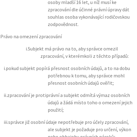
osoby mladší 16 let, u níž musí ke
zpracování dle účinné právní úpravy dát
souhlas osoba vykonávající rodičovskou
zodpovědnost.
)
Právo na omezení zpracování
i.
Subjekt má právo na to, aby správce omezil
zpracování, v kterémkoli z těchto případů:
i.
pokud subjekt popírá přesnost osobních údajů, a to na dobu
potřebnou k tomu, aby správce mohl
přesnost osobních údajů ověřit;
ii.
zpracování je protiprávní a subjekt odmítá výmaz osobních
údajů a žádá místo toho o omezení jejich
použití;
iii.
správce již osobní údaje nepotřebuje pro účely zpracování,
ale subjekt je požaduje pro určení, výkon
nebo obhajobu právních nároků;