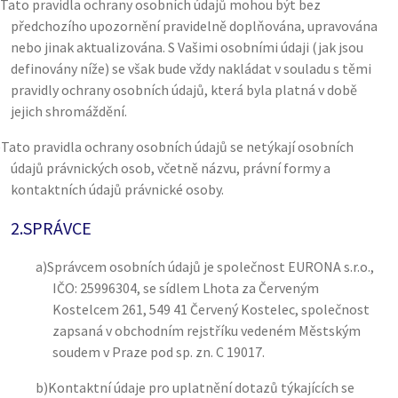
Tato pravidla ochrany osobních údajů mohou být bez
předchozího upozornění pravidelně doplňována, upravována
nebo jinak aktualizována. S Vašimi osobními údaji (jak jsou
definovány níže) se však bude vždy nakládat v souladu s těmi
pravidly ochrany osobních údajů, která byla platná v době
jejich shromáždění.
)
Tato pravidla ochrany osobních údajů se netýkají osobních
údajů právnických osob, včetně názvu, právní formy a
kontaktních údajů právnické osoby.
2.
SPRÁVCE
a)
Správcem osobních údajů je společnost EURONA s.r.o.,
IČO: 25996304, se sídlem Lhota za Červeným
Kostelcem 261, 549 41 Červený Kostelec, společnost
zapsaná v obchodním rejstříku vedeném Městským
soudem v Praze pod sp. zn. C 19017.
b)
Kontaktní údaje pro uplatnění dotazů týkajících se