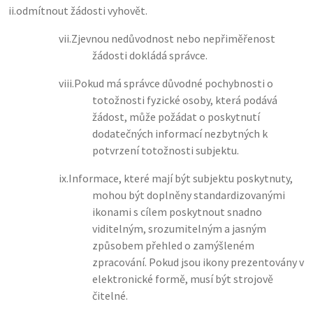
ii.
odmítnout žádosti vyhovět.
vii.
Zjevnou nedůvodnost nebo nepřiměřenost
žádosti dokládá správce.
viii.
Pokud má správce důvodné pochybnosti o
totožnosti fyzické osoby, která podává
žádost, může požádat o poskytnutí
dodatečných informací nezbytných k
potvrzení totožnosti subjektu.
ix.
Informace, které mají být subjektu poskytnuty,
mohou být doplněny standardizovanými
ikonami s cílem poskytnout snadno
viditelným, srozumitelným a jasným
způsobem přehled o zamýšleném
zpracování. Pokud jsou ikony prezentovány v
elektronické formě, musí být strojově
čitelné.