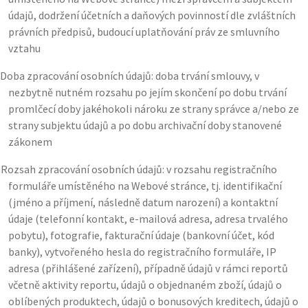
údajů, dodržení účetních a daňových povinností dle zvláštních
právních předpisů, budoucí uplatňování práv ze smluvního
vztahu
Doba zpracování osobních údajů: doba trvání smlouvy, v
nezbytně nutném rozsahu po jejím skončení po dobu trvání
promlčecí doby jakéhokoli nároku ze strany správce a/nebo ze
strany subjektu údajů a po dobu archivační doby stanovené
zákonem
)
Rozsah zpracování osobních údajů: v rozsahu registračního
formuláře umístěného na Webové stránce, tj. identifikační
(jméno a příjmení, následně datum narození) a kontaktní
údaje (telefonní kontakt, e-mailová adresa, adresa trvalého
pobytu), fotografie, fakturační údaje (bankovní účet, kód
banky), vytvořeného hesla do registračního formuláře, IP
adresa (přihlášené zařízení), případně údajů v rámci reportů
včetně aktivity reportu, údajů o objednaném zboží, údajů o
oblíbených produktech, údajů o bonusových kreditech, údajů o