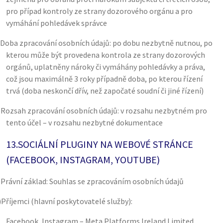
pro případ kontroly ze strany dozorového orgánu a pro
vymáhání pohledávek správce
Doba zpracování osobních údajů: po dobu nezbytně nutnou, po
kterou může být provedena kontrola ze strany dozorových
orgánů, uplatněny nároky či vymáhány pohledávky a práva,
což jsou maximálně 3 roky případně doba, po kterou řízení
trvá (doba neskončí dřív, než započaté soudní či jiné řízení)
)
Rozsah zpracování osobních údajů: v rozsahu nezbytném pro
tento účel – v rozsahu nezbytné dokumentace
13.
SOCIÁLNÍ PLUGINY NA WEBOVÉ STRÁNCE
(FACEBOOK, INSTAGRAM, YOUTUBE)
)
Právní základ: Souhlas se zpracováním osobních údajů
)
Příjemci (hlavní poskytovatelé služby):
Facebook, Instagram – Meta Platforms Ireland Limited,