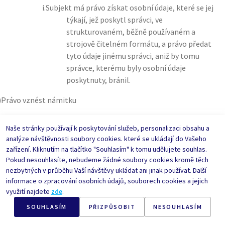
i.
Subjekt má právo získat osobní údaje, které se jej
týkají, jež poskytl správci, ve
strukturovaném, běžně používaném a
strojově čitelném formátu, a právo předat
tyto údaje jinému správci, aniž by tomu
správce, kterému byly osobní údaje
poskytnuty, bránil.
)
Právo vznést námitku
i.
Z důvodů týkajících se jeho konkrétní situace má
Naše stránky používají k poskytování služeb, personalizaci obsahu a
subjekt údajů právo kdykoli vznést námitku
analýze návštěvnosti soubory cookies. které se ukládají do Vašeho
proti zpracování osobních údajů, které se jej
zařízení. Kliknutím na tlačítko "Souhlasím" k tomu udělujete souhlas.
týkají.
Pokud nesouhlasíte, nebudeme žádné soubory cookies kromě těch
nezbytných v průběhu Vaší návštěvy ukládat ani jinak používat. Další
ii.
Pokud vznese subjekt námitku proti zpracování
informace o zpracování osobních údajů, souborech cookies a jejich
pro účely přímého marketingu, nebudou již
využití najdete
zde
.
osobní údaje pro tyto účely zpracovávány.
SOUHLASÍM
PŘIZPŮSOBIT
NESOUHLASÍM
Automatizované individuální rozhodování, včetně profilování