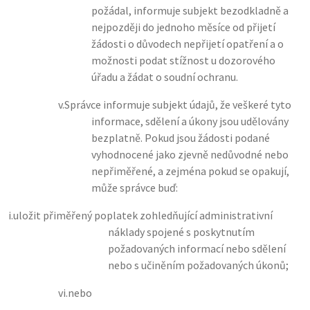
požádal, informuje subjekt bezodkladně a
nejpozději do jednoho měsíce od přijetí
žádosti o důvodech nepřijetí opatření a o
možnosti podat stížnost u dozorového
úřadu a žádat o soudní ochranu.
v.
Správce informuje subjekt údajů, že veškeré tyto
informace, sdělení a úkony jsou udělovány
bezplatně. Pokud jsou žádosti podané
vyhodnocené jako zjevně nedůvodné nebo
nepřiměřené, a zejména pokud se opakují,
může správce buď:
i.
uložit přiměřený poplatek zohledňující administrativní
náklady spojené s poskytnutím
požadovaných informací nebo sdělení
nebo s učiněním požadovaných úkonů;
vi.
nebo