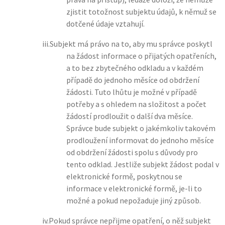
zjistit totožnost subjektu údajů, k němuž se
dotčené údaje vztahují.
iii.
Subjekt má právo na to, aby mu správce poskytl
na žádost informace o přijatých opatřeních,
a to bez zbytečného odkladu a v každém
případě do jednoho měsíce od obdržení
žádosti. Tuto lhůtu je možné v případě
potřeby a s ohledem na složitost a počet
žádostí prodloužit o další dva měsíce.
Správce bude subjekt o jakémkoliv takovém
prodloužení informovat do jednoho měsíce
od obdržení žádosti spolu s důvody pro
tento odklad. Jestliže subjekt žádost podal v
elektronické formě, poskytnou se
informace v elektronické formě, je-li to
možné a pokud nepožaduje jiný způsob.
iv.
Pokud správce nepřijme opatření, o něž subjekt