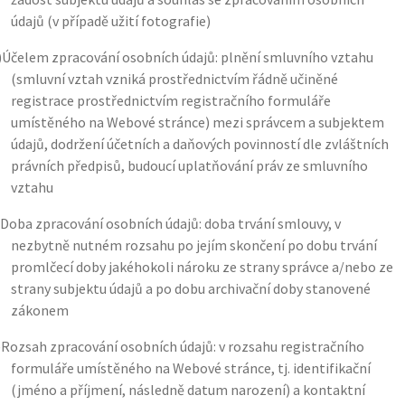
údajů (v případě užití fotografie)
)
Účelem zpracování osobních údajů: plnění smluvního vztahu
(smluvní vztah vzniká prostřednictvím řádně učiněné
registrace prostřednictvím registračního formuláře
umístěného na Webové stránce) mezi správcem a subjektem
údajů, dodržení účetních a daňových povinností dle zvláštních
právních předpisů, budoucí uplatňování práv ze smluvního
vztahu
Doba zpracování osobních údajů: doba trvání smlouvy, v
nezbytně nutném rozsahu po jejím skončení po dobu trvání
promlčecí doby jakéhokoli nároku ze strany správce a/nebo ze
strany subjektu údajů a po dobu archivační doby stanovené
zákonem
)
Rozsah zpracování osobních údajů: v rozsahu registračního
formuláře umístěného na Webové stránce, tj. identifikační
(jméno a příjmení, následně datum narození) a kontaktní