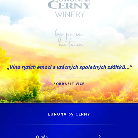
„Víno ryzích emocí a vzácných společných zážitků...“
ZOBRAZIT VÍCE
EURONA by CERNY
O nás