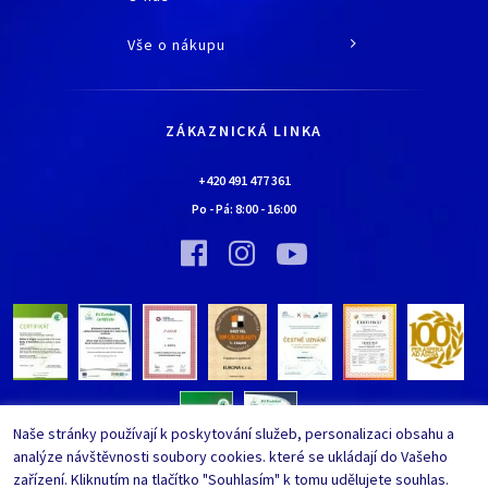
O společnosti
Vše o nákupu
Historie
Jak nakupovat
Kariéra
Doprava a platba
Kontaktní údaje
ZÁKAZNICKÁ LINKA
Obchodní podmínky
Chaloupka EURONA by Cerny
Nejčastěji kladené dotazy
+420 491 477 361
Bylo nebylo…
Po - Pá:
8:00
-
16:00
Upravit nastavení ochrany
Vinný sklípek EURONA by Cerny
osobních údajů
Bylo nebylo…
Whistleblowing
Naše stránky používají k poskytování služeb, personalizaci obsahu a
analýze návštěvnosti soubory cookies. které se ukládají do Vašeho
zařízení. Kliknutím na tlačítko "Souhlasím" k tomu udělujete souhlas.