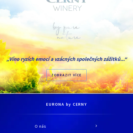
„Víno ryzích emocí a vzácných společných zážitků...“
ZOBRAZIT VÍCE
EURONA by CERNY
O nás