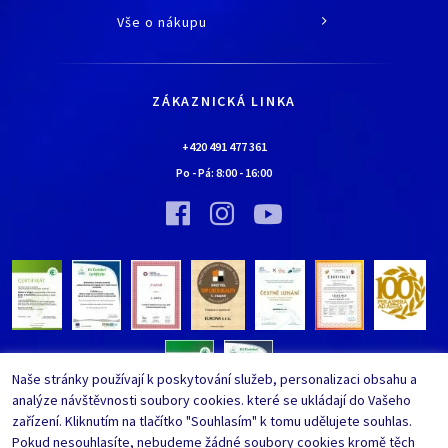
O společnosti
Vše o nákupu
Historie
Jak nakupovat
Kariéra
Doprava a platba
Kontaktní údaje
ZÁKAZNICKÁ LINKA
Obchodní podmínky
Chaloupka EURONA by Cerny
Nejčastěji kladené dotazy
+420 491 477 361
Bylo nebylo…
Po - Pá:
8:00
-
16:00
Upravit nastavení ochrany
Vinný sklípek EURONA by Cerny
osobních údajů
Bylo nebylo…
Whistleblowing
Naše stránky používají k poskytování služeb, personalizaci obsahu a
analýze návštěvnosti soubory cookies. které se ukládají do Vašeho
zařízení. Kliknutím na tlačítko "Souhlasím" k tomu udělujete souhlas.
Pokud nesouhlasíte, nebudeme žádné soubory cookies kromě těch