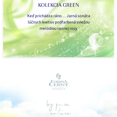
KOLEKCIA GREEN
Keď prichádza ráno… Jarná sonáta
lúčnych kvetov podfarbená sviežou
melódiou rannej rosy.