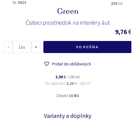
Nr.
5013
250
ml
Green
Čistiaci prostriedok na interiéry áut
9,76
€
-
ks
+
DO KOŠÍKA
Pridať do obľúbených
3,90
€
/ 100 ml
Po registrácií
3,26
€
/ 100 ml
Získate
10 BO
Varianty a doplnky