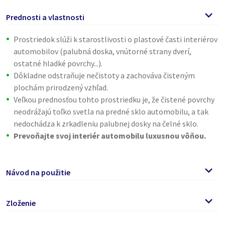
Prednosti a vlastnosti
Prostriedok slúži k starostlivosti o plastové časti interiérov
automobilov (palubná doska, vnútorné strany dverí,
ostatné hladké povrchy...).
Dôkladne odstraňuje nečistoty a zachováva čisteným
plochám prirodzený vzhľad.
Veľkou prednosťou tohto prostriedku je, že čistené povrchy
neodrážajú toľko svetla na predné sklo automobilu, a tak
nedochádza k zrkadleniu palubnej dosky na čelné sklo.
Prevoňajte svoj interiér automobilu luxusnou vôňou.
Návod na použitie
Odporúčame po dlhšom státí výrobku jeho obsah občas
Zloženie
pretrepať.
Prostriedok nastriekajte na čistený povrch a votrite