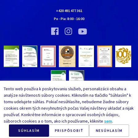
Obchodné podmienky
Chalúpka EURONA by Cerny
Najčastejšie kladené otázky
+420 491 477 361
Bolo nebolo…
Po - Pia:
8:00
-
16:00
Upraviť nastavenia ochrany
Vínna pivnica EURONA by Cerny
osobných údajov
Bolo nebolo…
Tento web používa k poskytovaniu služieb, personalizácii obsahu a
analýze návštenosti súbory cookies. Kliknutím na tlačidlo "Súhlasím" k
tomu udelujete súhlas. Pokiaľ nesúhlasíte, nebudeme žiadne súbory
cookies okrem tých nevyhnutných počas Vašej návštevy ukladať a nijak
používať. Konkrétne informácie o spracovaní osobných údajov,
súboroch cookies a o tom, ako ich používame, kliknite
sem
.
SÚHLASÍM
PRISPÔSOBIŤ
NESÚHLASÍM