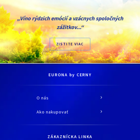
„Víno rýdzich emócií a vzácnych spoločných
zážitkov...“
ZISTITE VIAC
EURONA by CERNY
O nás
O spoločnosti
Ako nakupovať
História
Všetko o nákupe
Kariéra
Doprava a platba
Kontaktné údaje
ZÁKAZNÍCKA LINKA