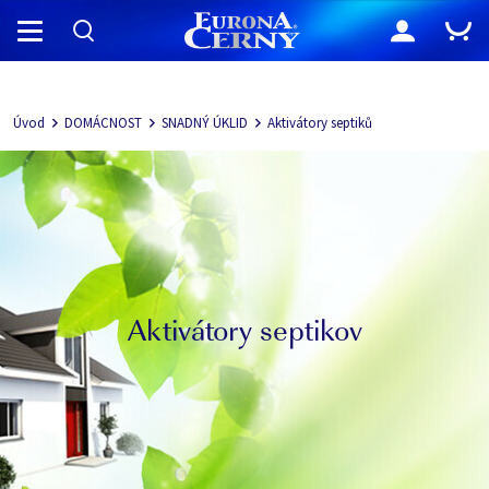
Navigácia
Úvod
DOMÁCNOST
SNADNÝ ÚKLID
Aktivátory septiků
Aktivátory septikov