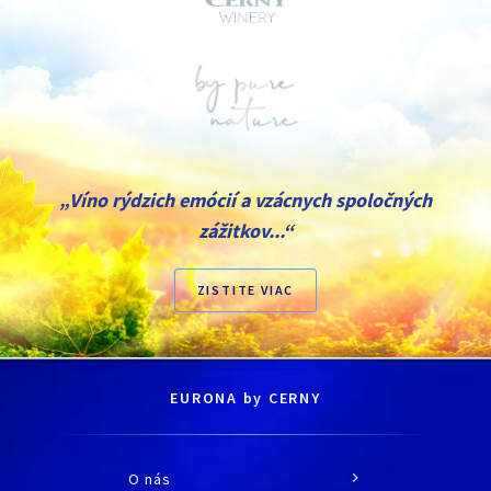
„Víno rýdzich emócií a vzácnych spoločných
zážitkov...“
ZISTITE VIAC
EURONA by CERNY
O nás