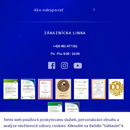
O spoločnosti
Ako nakupovať
História
Všetko o nákupe
Kariéra
Doprava a platba
Kontaktné údaje
ZÁKAZNÍCKA LINKA
Obchodné podmienky
Chalúpka EURONA by Cerny
Najčastejšie kladené otázky
+420 491 477 361
Bolo nebolo…
Po - Pia:
8:00
-
16:00
Upraviť nastavenia ochrany
Vínna pivnica EURONA by Cerny
osobných údajov
Bolo nebolo…
Tento web používa k poskytovaniu služieb, personalizácii obsahu a
analýze návštenosti súbory cookies. Kliknutím na tlačidlo "Súhlasím" k