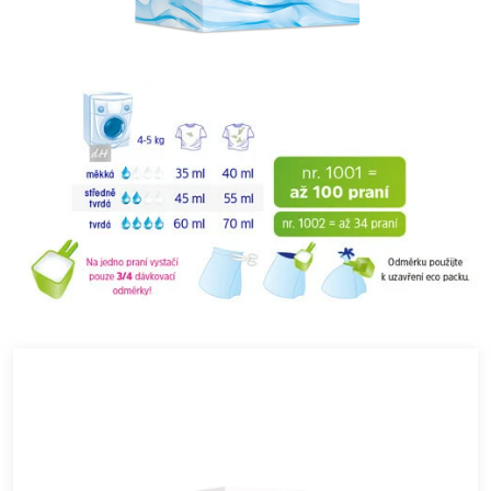
je to možné, odstráňte ich. Pokračujte vo vyplachovaní.
Okamžite volajte lekára. Zneškodnite obsah / nádobu
odovzdaním osobe oprávnenej pre nakladanie s odpadmi
alebo vrátením dodávateľovi.