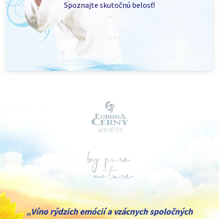
Spoznajte skutočnú belosť!
„Víno rýdzich emócií a vzácnych spoločných