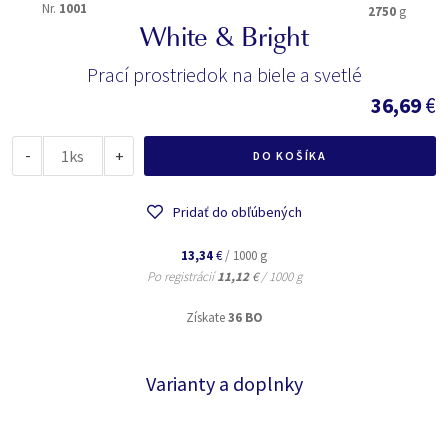
Nr.
1001
2750
g
White & Bright
Prací prostriedok na biele a svetlé
36,69
€
-
ks
+
DO KOŠÍKA
Pridať do obľúbených
13,34
€
/ 1000 g
Po registrácií
11,12
€
/ 1000 g
Získate
36 BO
Varianty a doplnky