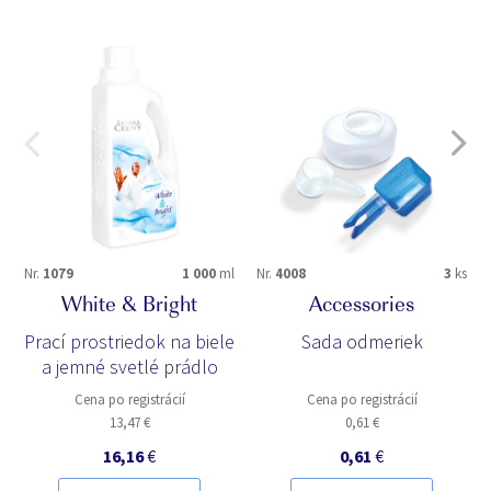
Nr.
1079
1 000
ml
Nr.
4008
3
ks
White & Bright
Accessories
Prací prostriedok na biele
Sada odmeriek
a jemné svetlé prádlo
Cena po registrácií
Cena po registrácií
13,47 €
0,61 €
16,16
€
0,61
€