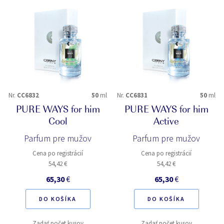
Nr.
CC6832
50
ml
Nr.
CC6831
50
ml
PURE WAYS for him
PURE WAYS for him
Cool
Active
Parfum pre mužov
Parfum pre mužov
Cena po registrácií
Cena po registrácií
54,42 €
54,42 €
65,30
€
65,30
€
DO KOŠÍKA
DO KOŠÍKA
Zadať počet kusov
Zadať počet kusov