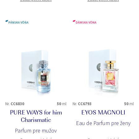
PÁNSKA VÔŇA
DÁMSKA VÔNA
Nr.
CC6830
50
ml
Nr.
CC6793
50
ml
PURE WAYS for him
EYOS MAGNOLI
Charismatic
Eau de Parfum pre ženy
Parfum pre mužov