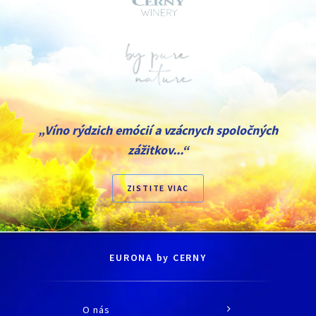
„Víno rýdzich emócií a vzácnych spoločných
zážitkov...“
ZISTITE VIAC
EURONA by CERNY
O nás