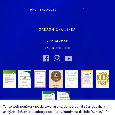
O spoločnosti
Ako nakupovať
História
Všetko o nákupe
Kariéra
Doprava a platba
Kontaktné údaje
ZÁKAZNÍCKA LINKA
Obchodné podmienky
Chalúpka EURONA by Cerny
Najčastejšie kladené otázky
+420 491 477 361
Bolo nebolo…
Po - Pia:
8:00
-
16:00
Upraviť nastavenia ochrany
Vínna pivnica EURONA by Cerny
osobných údajov
Bolo nebolo…
Tento web používa k poskytovaniu služieb, personalizácii obsahu a
analýze návštenosti súbory cookies. Kliknutím na tlačidlo "Súhlasím" k