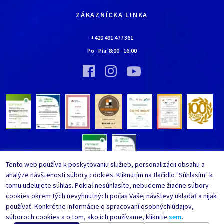
Kariéra
Doprava a platba
Kontaktné údaje
ZÁKAZNÍCKA LINKA
Obchodné podmienky
Chalúpka EURONA by Cerny
Najčastejšie kladené otázky
+420 491 477 361
Bolo nebolo…
Po - Pia:
8:00
-
16:00
Upraviť nastavenia ochrany
Vínna pivnica EURONA by Cerny
osobných údajov
Bolo nebolo…
Tento web používa k poskytovaniu služieb, personalizácii obsahu a
analýze návštenosti súbory cookies. Kliknutím na tlačidlo "Súhlasím" k
tomu udelujete súhlas. Pokiaľ nesúhlasíte, nebudeme žiadne súbory
cookies okrem tých nevyhnutných počas Vašej návštevy ukladať a nijak
používať. Konkrétne informácie o spracovaní osobných údajov,
súboroch cookies a o tom, ako ich používame, kliknite
sem
.