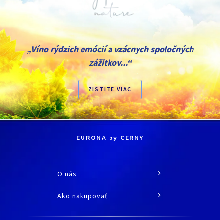
„Víno rýdzich emócií a vzácnych spoločných
zážitkov...“
ZISTITE VIAC
EURONA by CERNY
O nás
O spoločnosti
Ako nakupovať
História
Všetko o nákupe