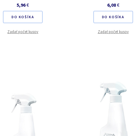
5,96
€
6,08
€
DO KOŠÍKA
DO KOŠÍKA
Zadať počet kusov
Zadať počet kusov