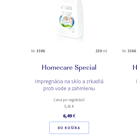
Nr.
3386
250
ml
Nr.
3366
Homecare Special
H
Impregnácia na sklo a zrkadlá
proti vode a zahmleniu
Cena po registrácií
5,41 €
6,49
€
DO KOŠÍKA