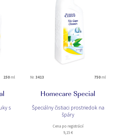
nábytok
nina
plasty
žalúzie
250
ml
Nr.
3413
750
ml
ON
al
Homecare Special
ULOŽIŤ
ruky s
Špeciálny čistiaci prostriedok na
špáry
Cena po registrácií
9,15 €