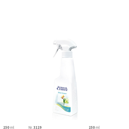
250
ml
Nr.
3129
250
ml