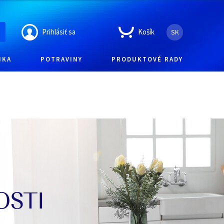
Prihlásiť sa
Košík
SK
IKA
POTRAVINY
PRODUKTOVÉ RADY
OSTI