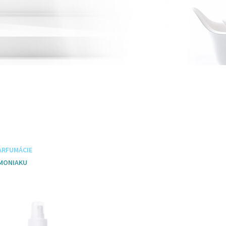
ARFUMÁCIE
 obuv
Špeciálne prípravky
MONIAKU
e
Nový design