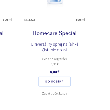
100
ml
Nr.
3223
100
ml
al
Homecare Special
Univerzálny sprej na ľahké
čistenie obuvi
Cena po registrácií
3,36 €
4,04
€
DO KOŠÍKA
Zadať počet kusov