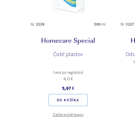
Nr.
3238
500
ml
Nr.
3237
Homecare Special
H
Čistič plastov
Ods
Cena po registrácií
4,72 €
5,67
€
DO KOŠÍKA
Zadať počet kusov