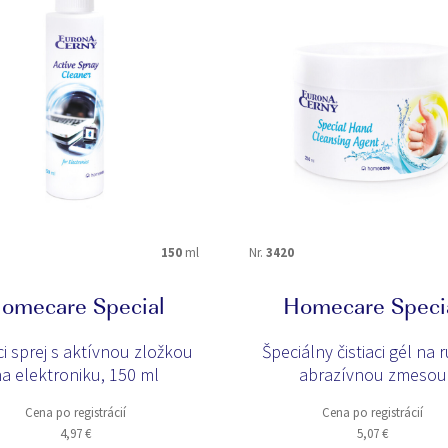
krby
kuchyne
okuliare
ovocie a zele
sklo
škvrny
150
ml
Nr.
3420
CLEAN CONTROL+
E-PROTECTI
T
GLOSSY SHIELD
L-Perfector
omecare Special
Homecare Speci
aci sprej s aktívnou zložkou
Špeciálny čistiaci gél na 
a elektroniku, 150 ml
abrazívnou zmesou
Cena po registrácií
Cena po registrácií
4,97 €
5,07 €