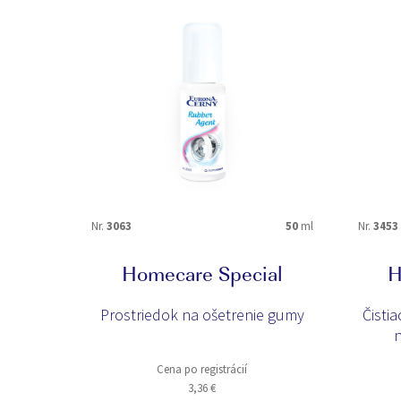
VHODNÉ NA
guma
kožu
obuv
odevy
podlahy
roztoče
ŠPECIÁLNE ÚČINKY
Nr.
3063
50
ml
Nr.
3453
Anti-Acarid Bioformula
ANTI-FLASH
E-PROTECTION+
E-WATERRESIS
Homecare Special
H
X-Abrasion COMPLEX
X-ODOUR
Prostriedok na ošetrenie gumy
Čisti
n
Cena po registrácií
3,36 €