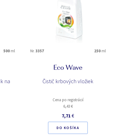
500
ml
Nr.
3357
250
ml
Eco Wave
ok na
Čistič krbových vložiek
Cena po registrácií
6,43 €
7,71
€
DO KOŠÍKA