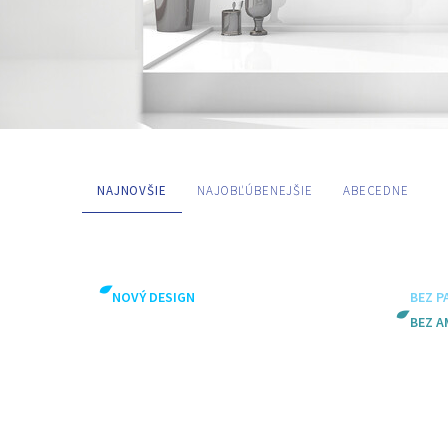
NAJNOVŠIE
NAJOBĽÚBENEJŠIE
ABECEDNE
KATEGÓRIE
NOVÝ DESIGN
BEZ P
Speciální přípravky
Starostlivosť o
BEZ A
TAGY
Bez amoniaku
Bez parfumáci