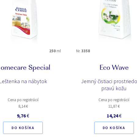
250
ml
Nr.
3358
omecare Special
Eco Wave
Leštenka na nábytok
Jemný čistiaci prostried
pravú kožu
Cena po registrácií
Cena po registrácií
8,14 €
11,87 €
9,76
€
14,24
€
DO KOŠÍKA
DO KOŠÍKA