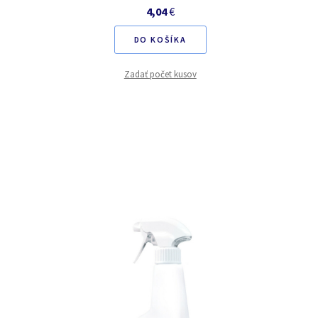
4,04
€
DO KOŠÍKA
Zadať počet kusov