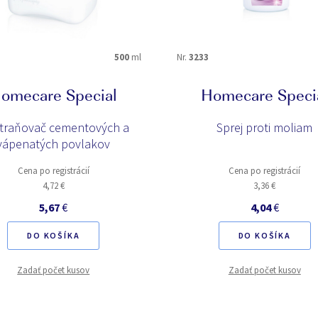
500
ml
Nr.
3233
omecare Special
Homecare Speci
traňovač cementových a
Sprej proti moliam
vápenatých povlakov
Cena po registrácií
Cena po registrácií
4,72 €
3,36 €
5,67
€
4,04
€
DO KOŠÍKA
DO KOŠÍKA
Zadať počet kusov
Zadať počet kusov